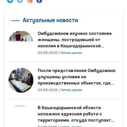
Актуальные новости
Омбудсманом изучено состояние
женщины, пострадавшей от
насилия в Кашкадарьинской
области
03.08.2026
|
Читать далее
После представления Омбудсмана
улучшены условия на
производственных объектах, где
трудятся осуждённые
03.08.2026
|
Читать далее
В Кашкадарьинской области
налажена адресная работа с
территориями, откуда поступает
наибольшее количество обращений