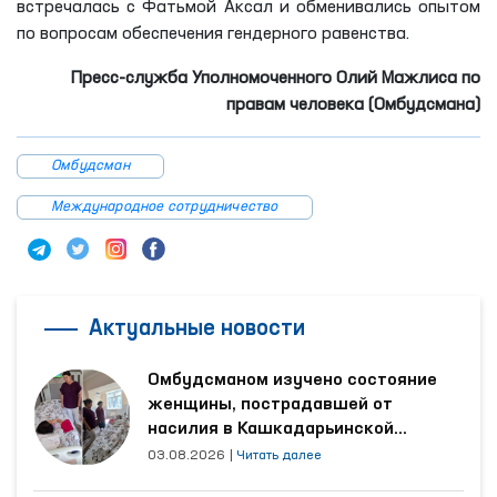
встречалась с Фатьмой Аксал и обменивались опытом
по вопросам обеспечения гендерного равенства.
Пресс
-
служба
Уполномоченного Олий Мажлиса по
правам человека (Омбудсман
а
)
Омбудсман
Международное сотрудничество
Актуальные новости
Омбудсманом изучено состояние
женщины, пострадавшей от
насилия в Кашкадарьинской
области
03.08.2026
|
Читать далее