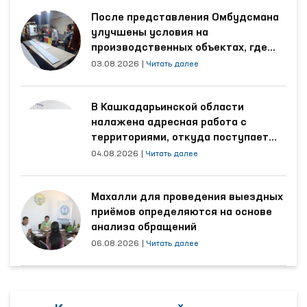
После представления Омбудсмана
улучшены условия на
производственных объектах, где
трудятся осуждённые
03.08.2026
|
Читать далее
В Кашкадарьинской области
налажена адресная работа с
территориями, откуда поступает
наибольшее количество обращений
04.08.2026
|
Читать далее
Махалли для проведения выездных
приёмов определяются на основе
анализа обращений
06.08.2026
|
Читать далее