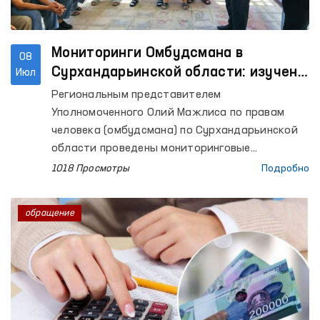
Мониторинги Омбудсмана в
08
Сурхандарьинской области: изучено
Июл
исполнение ранее данных
Региональным представителем
рекомендаций
Уполномоченного Олий Мажлиса по правам
человека (омбудсмана) по Сурхандарьинской
области проведены мониторинговые
посещения изоляторов временного
1018 Просмотры
Подробно
содержания (ИВС) УВД города Термеза и
Джаркурганского района, Специального
обращение
приёмника для лиц, подвергнутых
административному аресту УВД
Сурхандарьинской области (Специальный
приёмник), Центра реабилитации для лиц без
определённого места жительства,
Сурхандарьинского филиала