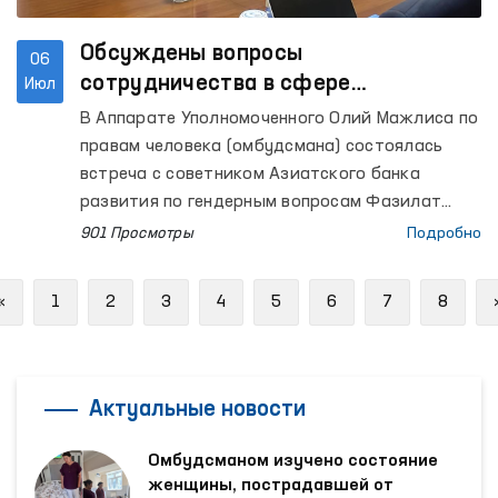
Обсуждены вопросы
06
сотрудничества в сфере
Июл
противодействия гендерному
В Аппарате Уполномоченного Олий Мажлиса по
насилию
правам человека (омбудсмана) состоялась
встреча с советником Азиатского банка
развития по гендерным вопросам Фазилат
Аллаяровой и национальным исследователем
901 Просмотры
Подробно
по вопросам гендерного насилия Маликой
Махмудовой.
Previous
«
1
2
3
4
5
6
7
8
Актуальные новости
Омбудсманом изучено состояние
женщины, пострадавшей от