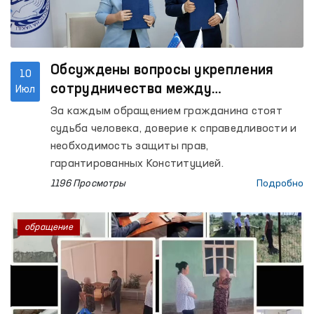
Обсуждены вопросы укрепления
10
сотрудничества между
Июл
Омбудсманом и Конституционным
За каждым обращением гражданина стоят
судом при рассмотрении обращений
судьба человека, доверие к справедливости и
граждан
необходимость защиты прав,
гарантированных Конституцией.
1196 Просмотры
Подробно
обращение