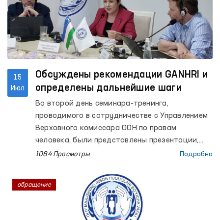
Обсуждены рекомендации GANHRI и
15
определены дальнейшие шаги
Июл
Во второй день семинара-тренинга,
проводимого в сотрудничестве с Управлением
Верховного комиссара ООН по правам
человека, были представлены презентации,
посвященные бюджетному процессу,
1084 Просмотры
Подробно
стратегическому плану развития,
организационной структуре, деятельности в
обращение
регионах и институциональному потенциалу
института Омбудсмана. Кроме того, с
участниками состоялись обсуждения и сессия