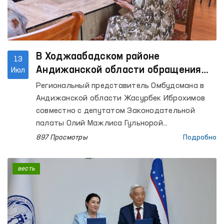
В Ходжаабадском районе
13
Андижанской области обращения
Июл
граждан изучены на уровне местных
Региональный представитель Омбудсмана в
сообществ
Андижанской области Жасурбек Иброхимов
совместно с депутатом Законодательной
палаты Олий Мажлиса Гульнорой
Абдувохидовой организовал выездной приём в
897 Просмотры
Подробно
Ходжаабадском районе Андижанской области
с целью изучения обращений граждан на
весть
месте.