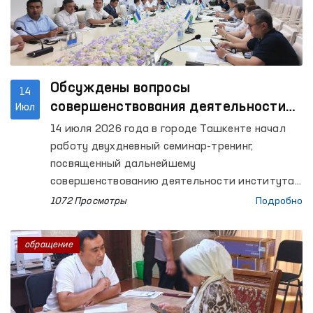
Обсуждены вопросы
14
совершенствования деятельности
Июл
института Омбудсмана в
14 июля 2026 года в городе Ташкенте начал
соответствии с требованиями
работу двухдневный семинар-тренинг,
Глобального альянса национальных
посвященный дальнейшему
правозащитных учреждений
совершенствованию деятельности института
Уполномоченного Олий Мажлиса по правам
(GANHRI)
1072 Просмотры
Подробно
человека (омбудсмана) на основе
международных стандартов. Мероприятие
обращение
организовано в сотрудничестве с Управлением
Верховного комиссара ООН по правам человека
(OHCHR).