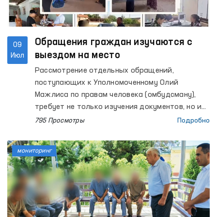
Обращения граждан изучаются с
09
выездом на место
Июл
Рассмотрение отдельных обращений,
поступающих к Уполномоченному Олий
Мажлиса по правам человека (омбудсману),
требует не только изучения документов, но и
проверки изложенных фактов
795 Просмотры
Подробно
непосредственно на месте.
мониторинг