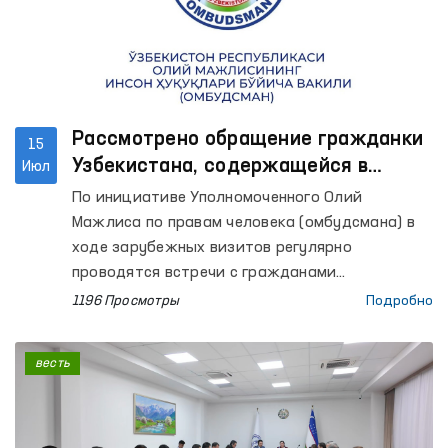
вопросов и ответов по основным требованиям
аккредитационного процесса.
Рассмотрено обращение гражданки
15
Узбекистана, содержащейся в
Июл
следственном изоляторе в Беларуси
По инициативе Уполномоченного Олий
Мажлиса по правам человека (омбудсмана) в
ходе зарубежных визитов регулярно
проводятся встречи с гражданами
Узбекистана, содержащимися в
1196 Просмотры
Подробно
пенитенциарных учреждениях иностранных
государств.
весть