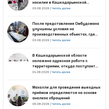
насилия в Кашкадарьинской
области
03.08.2026
|
Читать далее
После представления Омбудсмана
улучшены условия на
производственных объектах, где
трудятся осуждённые
03.08.2026
|
Читать далее
В Кашкадарьинской области
налажена адресная работа с
территориями, откуда поступает
наибольшее количество обращений
04.08.2026
|
Читать далее
Махалли для проведения выездных
приёмов определяются на основе
анализа обращений
06.08.2026
|
Читать далее