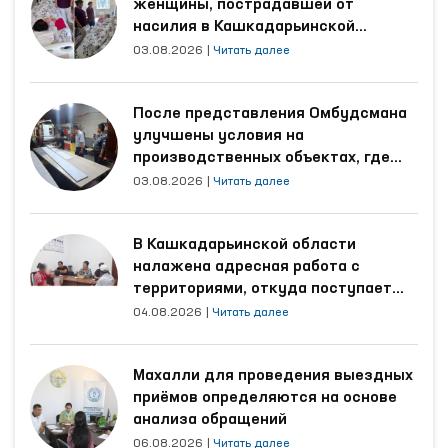
женщины, пострадавшей от
насилия в Кашкадарьинской
области
03.08.2026
|
Читать далее
После представления Омбудсмана
улучшены условия на
производственных объектах, где
трудятся осуждённые
03.08.2026
|
Читать далее
В Кашкадарьинской области
налажена адресная работа с
территориями, откуда поступает
наибольшее количество обращений
04.08.2026
|
Читать далее
Махалли для проведения выездных
приёмов определяются на основе
анализа обращений
06.08.2026
|
Читать далее