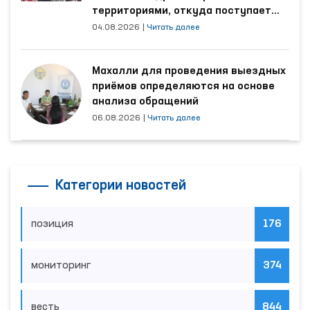
территориями, откуда поступает
наибольшее количество обращений
04.08.2026
|
Читать далее
Махалли для проведения выездных
приёмов определяются на основе
анализа обращений
06.08.2026
|
Читать далее
Категории новостей
позиция
176
мониторинг
374
весть
844