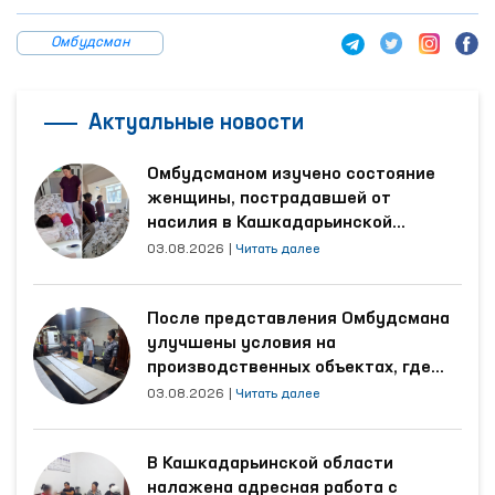
Омбудсман
Актуальные новости
Омбудсманом изучено состояние
женщины, пострадавшей от
насилия в Кашкадарьинской
области
03.08.2026
|
Читать далее
После представления Омбудсмана
улучшены условия на
производственных объектах, где
трудятся осуждённые
03.08.2026
|
Читать далее
В Кашкадарьинской области
налажена адресная работа с