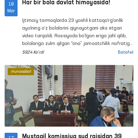
Har bir bola davlat himoyasida!
18
Mar
Ijtimoiy tarmoqlarda 23 yoshli kattaqo‘rg‘onlik
ayolning o‘z bolalarini qiynayotgani aks etgan
video tarqaldi. Rossiyada bo‘lgan eriga jahl qilib,
bolalariga zulm qilgan “ona” jamoatchilik nafratiga
uchradi.
5924 Ko'rdi
Batafsil
munosabat
Mustaqil komissiya sud raisidan 39