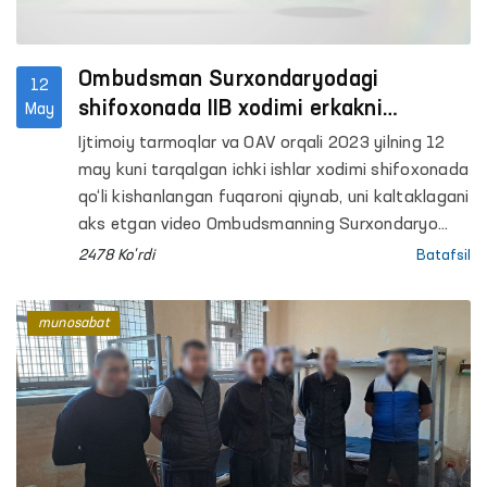
Ombudsman Surxondaryodagi
12
shifoxonada IIB xodimi erkakni
May
kishanlab, jismoniy kuch ishlatgani
Ijtimoiy tarmoqlar va OAV orqali 2023 yilning 12
holati bo‘yicha munosabat bildirdi
may kuni tarqalgan ichki ishlar xodimi shifoxonada
qo‘li kishanlangan fuqaroni qiynab, uni kaltaklagani
aks etgan video Ombudsmanning Surxondaryo
viloyatidagi mintaqaviy vakili Abdurashid Artikov
2478 Ko'rdi
Batafsil
tomonidan o‘rganildi.
munosabat