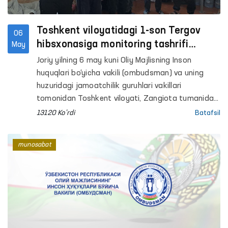
Toshkent viloyatidagi 1-son Tergov
06
hibsxonasiga monitoring tashrifi
May
amalga oshirildi
Joriy yilning 6 may kuni Oliy Majlisning Inson
huquqlari bo‘yicha vakili (ombudsman) va uning
huzuridagi jamoatchilik guruhlari vakillari
tomonidan Toshkent viloyati, Zangiota tumanidagi
1-son Tergov hibsxonasiga monitoring tashrifi
13120 Ko'rdi
Batafsil
amalga oshirildi.
munosabat