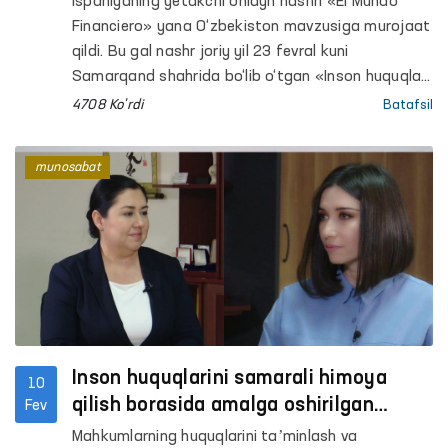
Ispaniyaning yetakchi onlayn nashri «El Mundo
Financiero» yana O‘zbekiston mavzusiga murojaat
qildi. Bu gal nashr joriy yil 23 fevral kuni
Samarqand shahrida bo‘lib o‘tgan «Inson huquqlari
va erkinliklarining ishonchli himoyasi borasida
4708 Ko'rdi
Batafsil
o‘zaro hamkorlik» mavzusidagi xalqaro
konferensiya tafsilotlarini qalamga oldi. “Inson
munosabat
huquqlari va erkinliklarini ishonchli himoya qilish
sohasidagi o‘zaro hamkorlik” sarlavhasi bilan chop
etilgan materialda “O‘zbekistonda Prezident
Shavkat Mirziyoyevning siyosiy irodasi, davlat va
jamiyatni demokratlashtirish borasida keng
ko‘lamli islohotlar, demokratik institutlar barpo
etilishi hamda Ombudsman faoliyati
samaradorligi qayd etilgan.
Inson huquqlarini samarali himoya
10
qilish borasida amalga oshirilgan
Fev
islohotlar va unda Ombudsman
Mahkumlarning huquqlarini taʼminlash va