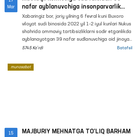
17
nafar ayblanuvchiga insonparvarlik
Mar
tamoyillari asosida jazo tayinlanishini
Xabaringiz bor, joriy yilning 6 fevral kuni Buxoro
so‘radi
viloyat sudi binosida 2022 yil 1-2 iyul kunlari Nukus
shahrida ommaviy tartibsizliklarni sodir etganlikda
ayblanayotgan 39 nafar sudlanuvchiga oid jinoyat
ishini ko‘rib chiqish bo‘yicha ochiq sud jarayoni
5745 Ko'rdi
Batafsil
boshlangan edi.
munosabat
MAJBURIY MEHNATGA TO‘LIQ BARHAM
15