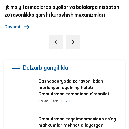
Ijtimoiy tarmoqlarda ayollar va bolalarga nisbatan
zo‘ravonlikka qarshi kurashish mexanizmlari
Davomi
‹
›
Dolzarb yangiliklar
Qashqadaryoda zo‘ravonlikdan
jabrlangan ayolning holati
Ombudsman tomonidan o‘rganildi
03.08.2026
|
Davomi
Ombudsman taqdimnomasidan so‘ng
mahkumlar mehnat qilayotgan