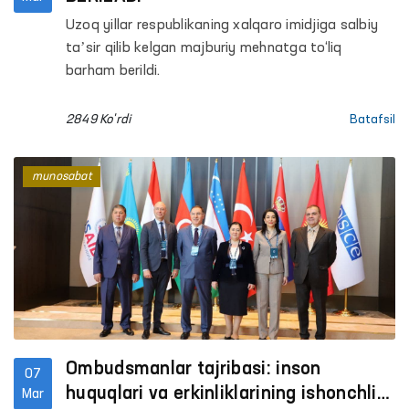
Uzoq yillar respublikaning xalqaro imidjiga salbiy
taʼsir qilib kelgan majburiy mehnatga to‘liq
barham berildi.
2849 Ko'rdi
Batafsil
munosabat
Ombudsmanlar tajribasi: inson
07
huquqlari va erkinliklarining ishonchli
Mar