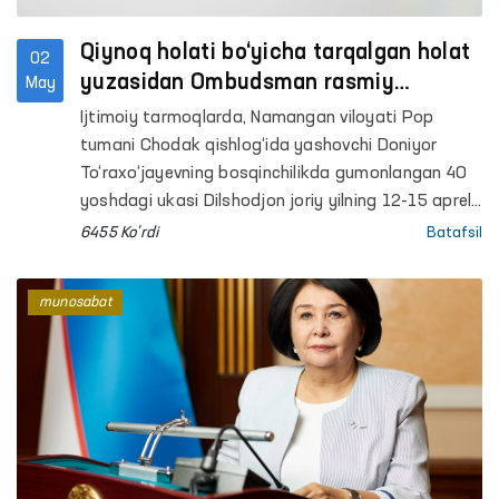
Qiynoq holati bo‘yicha tarqalgan holat
02
yuzasidan Ombudsman rasmiy
May
munosabati
Ijtimoiy tarmoqlarda, Namangan viloyati Pop
tumani Chodak qishlog‘ida yashovchi Doniyor
To‘raxo‘jayevning bosqinchilikda gumonlangan 40
yoshdagi ukasi Dilshodjon joriy yilning 12-15 aprel
kunlari Toshkent shahar IIBB Tergov bo‘limi
6455 Ko'rdi
Batafsil
xodimlari tomonidan qiynoqqa solinganligi, og‘iz va
qo‘llari skotch bilan bog‘lanib, shafqatsiz
munosabat
muomalaga duchor qilinganligi bo‘yicha xabarlar
tarqaldi.