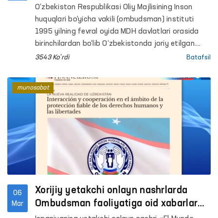
himoyasi borasida o‘zaro hamkorlik
O‘zbekiston Respublikasi Oliy Majlisining Inson
huquqlari bo‘yicha vakili (ombudsman) instituti
1995 yilning fevral oyida MDH davlatlari orasida
birinchilardan bo‘lib O‘zbekistonda joriy etilgan.
Kuni kecha Ombudsman instituti 28 yilligini 20 dan
3543 Ko'rdi
Batafsil
ortiq xorijiy mamlakatlarning inson huquq va
erkinliklarini himoya qiluvchi vakolatli organlari va
munosabat
Ombudsmanlari bilan birgalikda Samarqand
shahrida nishonladi.
Xorijiy yetakchi onlayn nashrlarda
06
Ombudsman faoliyatiga oid xabarlar
Mar
eʼlon qilindi