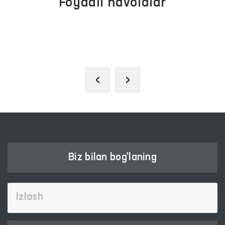
Foydali havolalar
INTERAKTIV DAVLAT XIZMATLARI
YAGONA PORTALI
‹
›
Biz bilan bog'laning