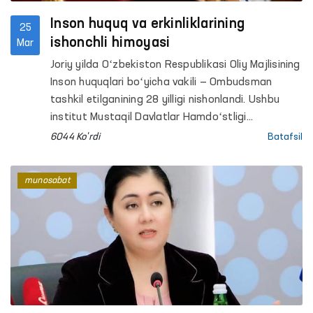
Inson huquq va erkinliklarining
25
ishonchli himoyasi
Mar
Joriy yilda Oʻzbekiston Respublikasi Oliy Majlisining
Inson huquqlari boʻyicha vakili — Ombudsman
tashkil etilganining 28 yilligi nishonlandi. Ushbu
institut Mustaqil Davlatlar Hamdoʻstligi
mamlakatlari orasida birinchilardan boʻlib bizning
6044 Ko'rdi
Batafsil
yurtimizda taʼsis etilgan.
munosabat