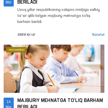
BERILADI
Mar
Uzoq yillar respublikaning xalqaro imidjiga salbiy
taʼsir qilib kelgan majburiy mehnatga to‘liq
barham berildi.
5688 Ko'rdi
Batafsil
munosabat
MAJBURIY MEHNATGA TO‘LIQ BARHAM
14
BERILADI
Mar