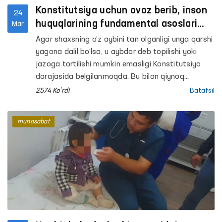
Konstitutsiya uchun ovoz berib, inson
24
huquqlarining fundamental asoslari
Mar
mustahkamlanishiga hissa qo‘shing!
Agar shaxsning o‘z aybini tan olganligi unga qarshi
yagona dalil bo‘lsa, u aybdor deb topilishi yoki
jazoga tortilishi mumkin emasligi Konstitutsiya
darajasida belgilanmoqda. Bu bilan qiynoq
holatlarini keltirib chiqaruvchi omillar ildizi
2574 Ko'rdi
Batafsil
qirqilmoqda. Shuningdek, inson huquqlariga oid
xalqaro hujjatlarda aks etgan Miranda qoidasi,
munosabat
yaʼni shaxsni ushlab turish chog‘ida unga
huquqlari, ushlab turilishi asoslari tushuntirilishi
bo‘yicha ham norma kiritilayapti.