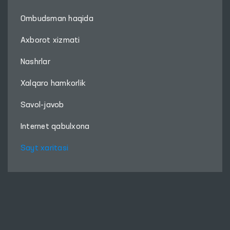
Ombudsman haqida
Axborot xizmati
Nashrlar
Xalqaro hamkorlik
Savol-javob
Internet qabulxona
Sayt xaritasi