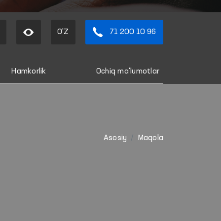
O'Z
71 200 10 96
Hamkorlik
Ochiq ma'lumotlar
Asosiy
Maqola