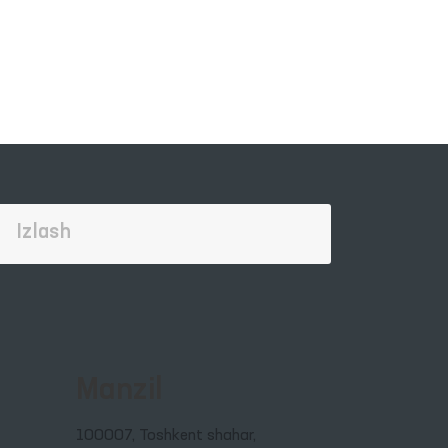
Manzil
100007, Toshkent shahar,