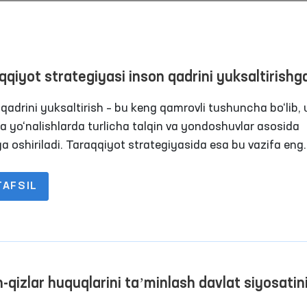
qqiyot strategiyasi inson qadrini yuksaltirishg
tilgan muhim tashabbuslarni qamrab olgan
 qadrini yuksaltirish – bu keng qamrovli tushuncha bo‘lib, 
a yo‘nalishlarda turlicha talqin va yondoshuvlar asosida
a oshiriladi. Taraqqiyot strategiyasida esa bu vazifa eng
o, quyi bo‘g‘in hisoblangan mahallalardan boshlab,
tchilik, davlat organlari va Parlament miqyosida bajarilis
TAFSIL
lanmoqda.
n-qizlar huquqlarini taʼminlash davlat siyosatin
vor yo‘nalishidir