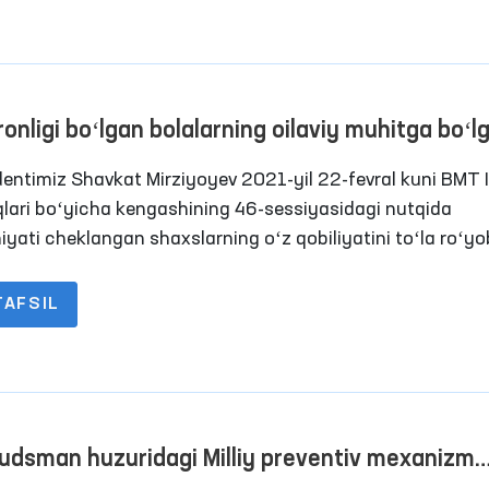
ronligi boʻlgan bolalarning oilaviy muhitga boʻl
qlarini kafolatlashimiz zarur
dentimiz Shavkat Mirziyoyev 2021-yil 22-fevral kuni BMT 
lari boʻyicha kengashining 46-sessiyasidagi nutqida
iyati cheklangan shaxslarning oʻz qobiliyatini toʻla roʻy
rish masalalari boʻyicha Mintaqaviy kengash tuzish taklif
ro hamjamiyat eʼtiboriga havola etar ekan, Oʻzbekistond
TAFSIL
da ehtiyojga ega boʻlgan shaxslarning huquqlarini taʼmin
 eʼtibor qaratilayotganini taʼkidlagani bejiz emas.
dsman huzuridagi Milliy preventiv mexanizm