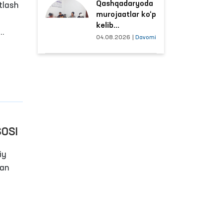
Qashqadaryoda
sharoitlar
tlash
murojaatlar ko‘p
yaxshilandi
kelib
tushayotgan
04.08.2026
|
Davomi
.
hududlar bilan
manzilli ishlash
yo‘lga qo‘yildi
SOSI
iy
gan