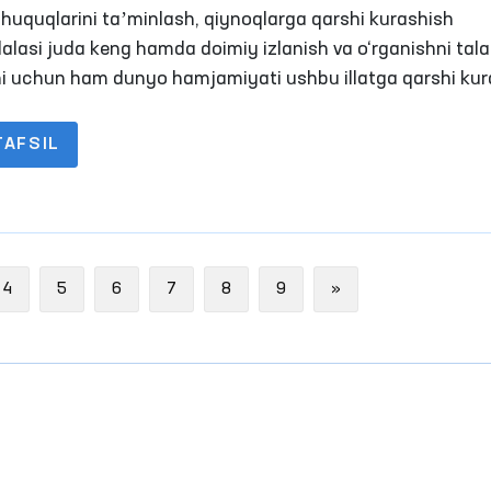
iyati yanada kuchaytirildi
 huquqlarini taʼminlash, qiynoqlarga qarshi kurashish
alasi juda keng hamda doimiy izlanish va o‘rganishni tal
ni uchun ham dunyo hamjamiyati ushbu illatga qarshi ku
rni birlashtirish, xalqaro miqyosda bajarilishi majburiy b
larni ishlab chiqish yo‘lidan bormoqda.
TAFSIL
Next
4
5
6
7
8
9
»