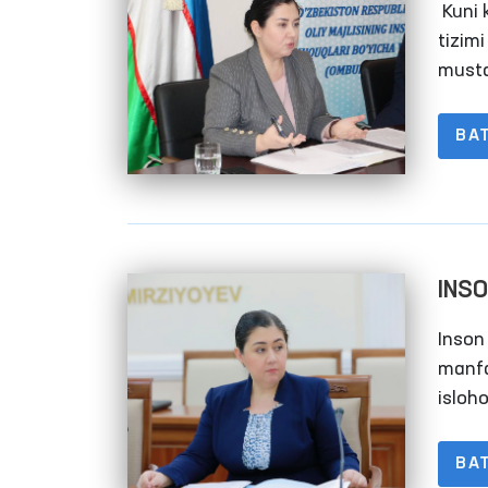
Kuni k
tizim
musta
yig‘i
BA
INSO
Inson 
manfa
isloho
BA