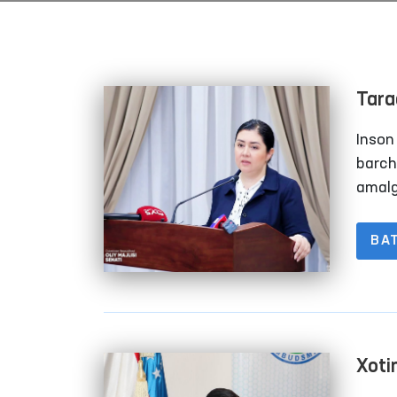
Tara
qara
Inson
barch
amalg
avval
jamoa
BA
belgi
Xoti
ustu