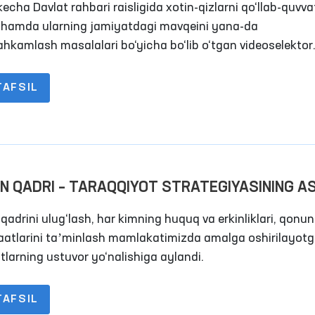
echa Davlat rahbari raisligida xotin-qizlarni qo‘llab-quvva
i hamda ularning jamiyatdagi mavqeini yana-da
hkamlash masalalari bo‘yicha bo‘lib o‘tgan videoselektor
lishida bugungi kunning dolzarb vazifalari muhokama etildi
TAFSIL
N QADRI – TARAQQIYOT STRATEGIYASINING A
qadrini ulug‘lash, har kimning huquq va erkinliklari, qonun
atlarini taʼminlash mamlakatimizda amalga oshirilayot
tlarning ustuvor yo‘nalishiga aylandi.
TAFSIL