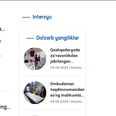
Intervyu
a
Dolzarb yangiliklar
u
Qashqadaryoda
zo‘ravonlikdan
jabrlangan
ayolning holati
03.08.2026
|
Davomi
hi
Ombudsman
tomonidan
Ombudsman
o‘rganildi
taqdimnomasidan
so‘ng mahkumlar
mehnat
03.08.2026
|
Davomi
ing
qilayotgan
obyektlardagi