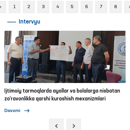
Previous
«
1
2
3
4
5
6
7
8
Intervyu
Ijtimoiy tarmoqlarda ayollar va bolalarga nisbatan
zo‘ravonlikka qarshi kurashish mexanizmlari
Davomi
‹
›