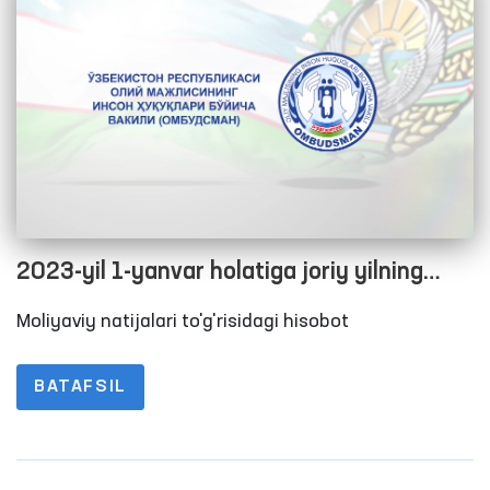
2023-yil 1-yanvar holatiga joriy yilning
moliyaviy natijalari to'g'risidagi hisobot
Moliyaviy natijalari to'g'risidagi hisobot
BATAFSIL