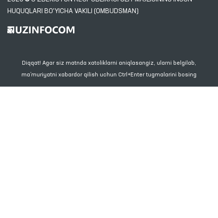
HUQUQLARI BO'YICHA VAKILI (OMBUDSMAN)
Diqqat! Agar siz matnda xatoliklarni aniqlasangiz, ularni belgilab,
ma’muriyatni xabardor qilish uchun Ctrl+Enter tugmalarini bosing