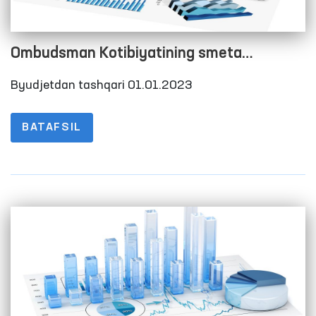
Ombudsman Kotibiyatining smeta
xarajatlarini bajarilishi to‘g‘risida Hisobot
Byudjetdan tashqari 01.01.2023
2023 yil 1-chorak
BATAFSIL