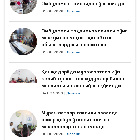
Омбудсман томонидан ўрганилди
03.08.2026
|
Давоми
Омбудсман тақдимномасидан сўнг
маҳкумлар меҳнат қилаётган
объектлардаги шароитлар
яхшиланди
03.08.2026
|
Давоми
Қашқадарёда мурожаатлар кўп
келиб тушаётган ҳудудлар билан
манзилли ишлаш йўлга қўйилди
04.08.2026
|
Давоми
Мурожаатлар таҳлили асосида
сайёр қабул ўтказиладиган
маҳаллалар танланмоқда
06.08.2026
|
Давоми