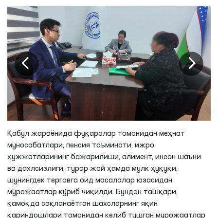
Қабул жараёнида фуқаролар томонидан меҳнат
муносабатлари, пенсия таъминоти, ижро
ҳужжатларининг бажарилиши, алимент, инсон шаъни
ва дахлсизлиги, турар жой ҳамда мулк ҳуқуқи,
шунингдек терговга оид масалалар юзасидан
мурожаатлар кўриб чиқилди. Бундан ташқари,
қамоқда сақланаётган шахсларнинг яқин
қариндошлари томонидан келиб тушган мурожаатлар