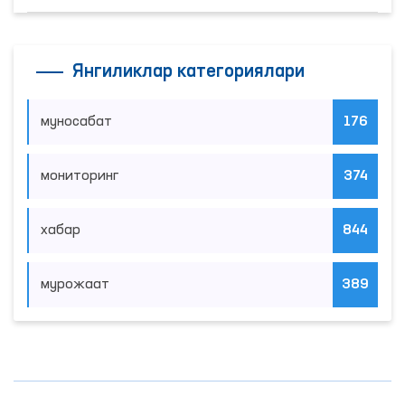
Янгиликлар категориялари
муносабат
176
мониторинг
374
хабар
844
мурожаат
389