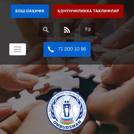
БОШ САҲИФА
ҚОНУНЧИЛИККА ТАКЛИФЛАР
ЎЗ
71 200 10 96