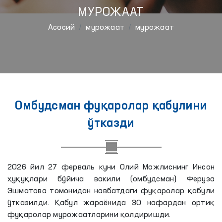
МУРОЖААТ
Aсосий
мурожаат
мурожаат
Омбудсман фуқаролар қабулини
ўтказди
2026 йил 27 ферваль куни Олий Мажлиснинг Инсон
ҳуқуқлари бўйича вакили (омбудсман) Феруза
Эшматова томонидан навбатдаги фуқаролар қабули
ўтказилди. Қабул жараёнида 30 нафардан ортиқ
фуқаролар мурожаатларини қолдиришди.