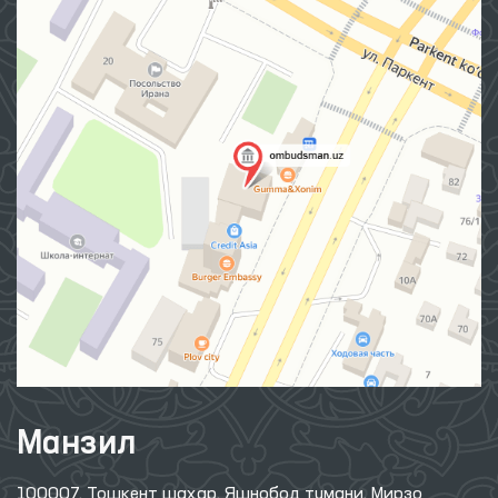
Манзил
100007, Тошкент шаҳар, Яшнобод тумани, Мирзо