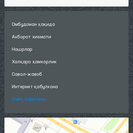
Омбудсман ҳақида
Ахборот хизмати
Нашрлар
Халқаро ҳамкорлик
Савол-жавоб
Интернет қабулхона
Сайт харитаси