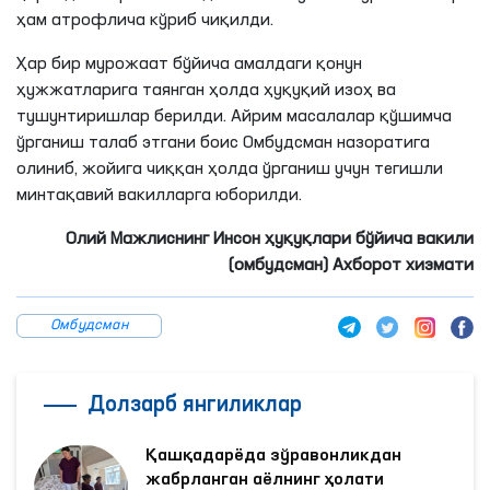
ҳам атрофлича кўриб чиқилди.
Ҳар бир мурожаат бўйича амалдаги қонун
ҳужжатларига таянган ҳолда ҳуқуқий изоҳ ва
тушунтиришлар берилди. Айрим масалалар қўшимча
ўрганиш талаб этгани боис Омбудсман назоратига
олиниб, жойига чиққан ҳолда ўрганиш учун тегишли
минтақавий вакилларга юборилди.
Олий Мажлиснинг Инсон ҳуқуқлари бўйича вакили
(омбудсман) Ахборот хизмати
Омбудсман
Долзарб янгиликлар
Қашқадарёда зўравонликдан
жабрланган аёлнинг ҳолати