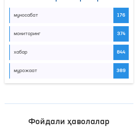
муносабат
176
мониторинг
374
хабар
844
мурожаат
389
Фойдали ҳаволалар