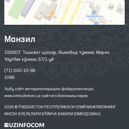
Манзил
100007, Тошкент шаҳар, Яшнобод тумани, Мирзо
Улуғбек кўчаси, 57/1-уй
(71) 200-10-96
1096
Ушбу сайт материалларидан фойдаланганда,
www.ombudsman.uz
сайтига боғланиш керак
2026 © ЎЗБЕКИСТОН РЕСПУБЛИКАСИ ОЛИЙ МАЖЛИСИНИНГ
ИНСОН ҲУҚУҚЛАРИ БЎЙИЧА ВАКИЛИ (ОМБУДСМАН)