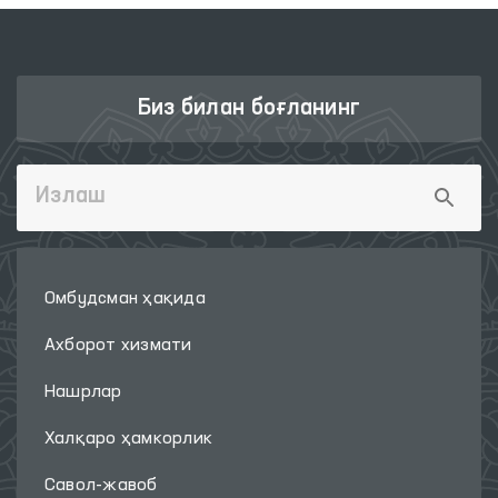
Биз билан боғланинг
Омбудсман ҳақида
Ахборот хизмати
Нашрлар
Халқаро ҳамкорлик
Савол-жавоб