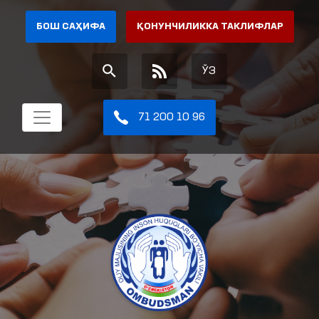
БОШ САҲИФА
ҚОНУНЧИЛИККА ТАКЛИФЛАР
ЎЗ
71 200 10 96