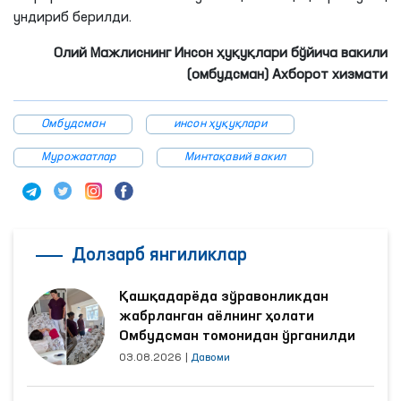
ундириб берилди.
Олий Мажлиснинг Инсон ҳуқуқлари бўйича вакили
(омбудсман) Ахборот хизмати
Омбудсман
инсон ҳуқуқлари
Мурожаатлар
Минтақавий вакил
Долзарб янгиликлар
Қашқадарёда зўравонликдан
жабрланган аёлнинг ҳолати
Омбудсман томонидан ўрганилди
03.08.2026
|
Давоми