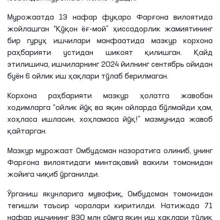
Мурожаатда 13 нафар фуқаро Фарғона вилоятида
жойлашган “Қўқон ёғ-мой” ҳиссадорлик жамиятининг
бир гуруҳ ишчилари манфаатида мазкур корхона
раҳбарияти устидан шикоят қилишган. Қайд
этилишича, ишчиларнинг 2024 йилнинг сентябрь ойидан
буён 6 ойлик иш ҳақлари тўлаб берилмаган.
Корхона раҳбарияти мазкур ҳолатга жавобан
ходимларга “ойлик йўқ ва яқин ойларда бўлмайди ҳам,
хоҳласа ишласин, хоҳламаса йўқ!” мазмунида жавоб
қайтарган.
Мазкур мурожаат Омбудсман назоратига олиниб, унинг
Фарғона вилоятидаги минтақавий вакили томонидан
жойига чиқиб ўрганилди.
Ўрганиш якунларига мувофиқ, Омбудсман томонидан
тегишли таъсир чоралари киритилди. Натижада 71
нафар ишчининг 830 млн сўмга яқин иш ҳақлари тўлиқ