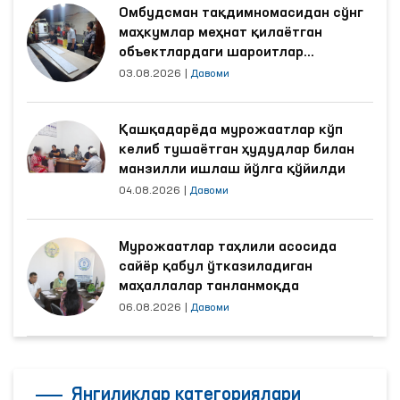
Омбудсман тақдимномасидан сўнг
маҳкумлар меҳнат қилаётган
объектлардаги шароитлар
яхшиланди
03.08.2026
|
Давоми
Қашқадарёда мурожаатлар кўп
келиб тушаётган ҳудудлар билан
манзилли ишлаш йўлга қўйилди
04.08.2026
|
Давоми
Мурожаатлар таҳлили асосида
сайёр қабул ўтказиладиган
маҳаллалар танланмоқда
06.08.2026
|
Давоми
Янгиликлар категориялари