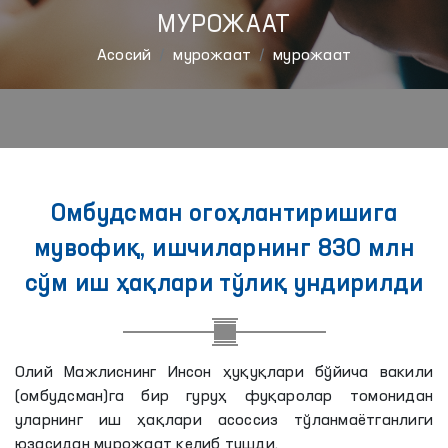
МУРОЖААТ
Aсосий
мурожаат
мурожаат
Омбудсман огоҳлантиришига
мувофиқ, ишчиларнинг 830 млн
сўм иш ҳақлари тўлиқ ундирилди
Олий Мажлиснинг Инсон ҳуқуқлари бўйича вакили
(омбудсман)га бир гуруҳ фуқаролар томонидан
уларнинг иш ҳақлари асоссиз тўланмаётганлиги
юзасидан мурожаат келиб тушди.