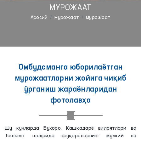
МУРОЖААТ
Aсосий
мурожаат
мурожаат
Омбудсманга юборилаётган
мурожаатларни жойига чиқиб
ўрганиш жараёнларидан
фотолавҳа
Шу кунларда Бухоро, Қашқадарё вилоятлари ва
Тошкент шаҳрида фуқароларнинг мулкий ва