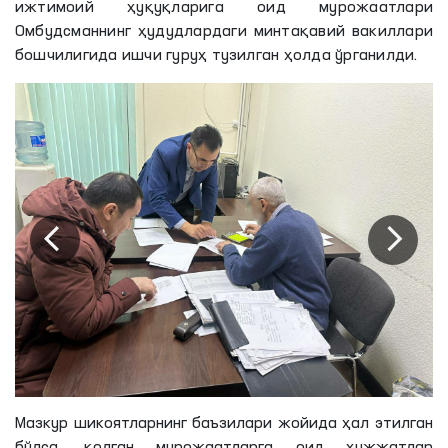
ижтимоий ҳуқуқларига оид мурожаатлари
Омбудсманнинг ҳудудлардаги минтақавий вакиллари
бошчилигида ишчи гуруҳ тузилган ҳолда ўрганилди.
Мазкур шикоятларнинг баъзилари жойида ҳал этилган
бўлса, қолган мурожаатларга оид ҳужжатлар