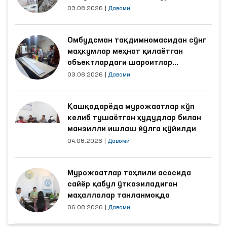
03.08.2026
|
Давоми
Омбудсман тақдимномасидан сўнг
маҳкумлар меҳнат қилаётган
объектлардаги шароитлар
яхшиланди
03.08.2026
|
Давоми
Қашқадарёда мурожаатлар кўп
келиб тушаётган ҳудудлар билан
манзилли ишлаш йўлга қўйилди
04.08.2026
|
Давоми
Мурожаатлар таҳлили асосида
сайёр қабул ўтказиладиган
маҳаллалар танланмоқда
06.08.2026
|
Давоми