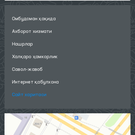
Омбудсман ҳақида
Ахборот хизмати
Нашрлар
Халқаро ҳамкорлик
Савол-жавоб
Интернет қабулхона
Сайт харитаси