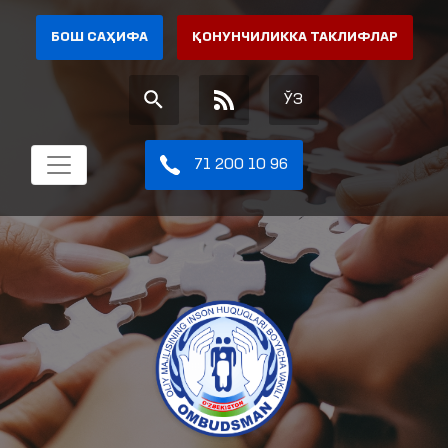
БОШ САҲИФА
ҚОНУНЧИЛИККА ТАКЛИФЛАР
ЎЗ
71 200 10 96