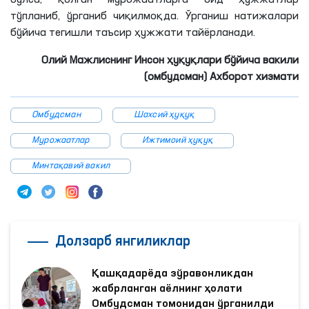
тўпланиб, ўрганиб чиқилмоқда. Ўрганиш натижалари
бўйича тегишли таъсир ҳужжати тайёрланади.
Олий Мажлиснинг Инсон ҳуқуқлари бўйича вакили
(омбудсман) Ахборот хизмати
Омбудсман
Шахсий ҳуқуқ
Мурожаатлар
Ижтимоий ҳуқуқ
Минтақавий вакил
Долзарб янгиликлар
Қашқадарёда зўравонликдан
жабрланган аёлнинг ҳолати
Омбудсман томонидан ўрганилди