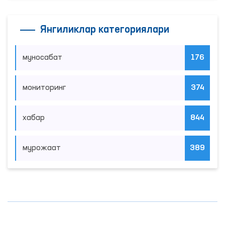
Янгиликлар категориялари
муносабат
176
мониторинг
374
хабар
844
мурожаат
389