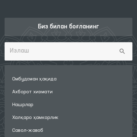
Биз билан боғланинг
Омбудсман ҳақида
Ахборот хизмати
Нашрлар
Халқаро ҳамкорлик
Савол-жавоб