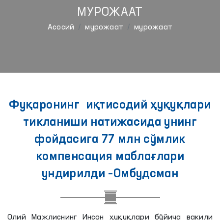
МУРОЖААТ
Aсосий
мурожаат
мурожаат
Фуқаронинг иқтисодий ҳуқуқлари
тикланиши натижасида унинг
фойдасига 77 млн сўмлик
компенсация маблағлари
ундирилди –Омбудсман
Олий Мажлиснинг Инсон ҳуқуқлари бўйича вакили