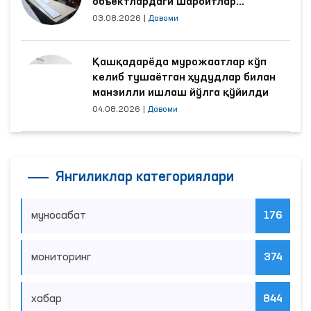
объектлардаги шароитлар
яхшиланди
03.08.2026
|
Давоми
Қашқадарёда мурожаатлар кўп
келиб тушаётган ҳудудлар билан
манзилли ишлаш йўлга қўйилди
04.08.2026
|
Давоми
Янгиликлар категориялари
муносабат
176
мониторинг
374
хабар
844