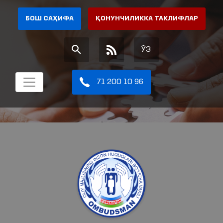
БОШ САҲИФА
ҚОНУНЧИЛИККА ТАКЛИФЛАР
ЎЗ
71 200 10 96