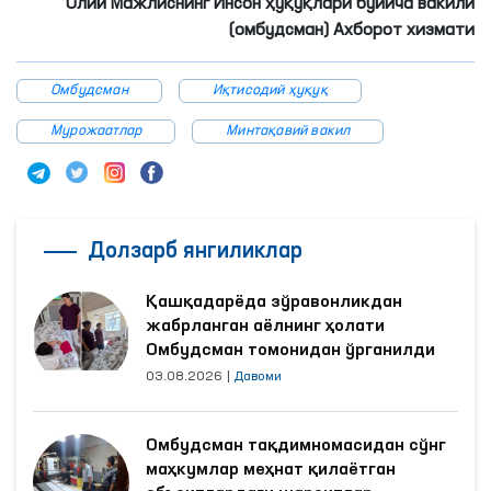
Олий Мажлиснинг Инсон ҳуқуқлари бўйича вакили
(омбудсман) Ахборот хизмати
Омбудсман
Иқтисодий ҳуқуқ
Мурожаатлар
Минтақавий вакил
Долзарб янгиликлар
Қашқадарёда зўравонликдан
жабрланган аёлнинг ҳолати
Омбудсман томонидан ўрганилди
03.08.2026
|
Давоми
Омбудсман тақдимномасидан сўнг
маҳкумлар меҳнат қилаётган