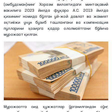
(омбудсман)нинг Хоразм вилоятидаги минтақавий
вакилига 2023 йилда фуқаро А.С. 2013 йилда
қизининг номида бўлган уй-жой давлат ва жамият
эҳтиёжи учун бузиб ташлангани ва компенсация
пулларини ҳозирга қадар ололмаётгани бўйича
мурожаат қилган.
Мурожаатга оид ҳужжатлар ўрганилгандан сўнг,