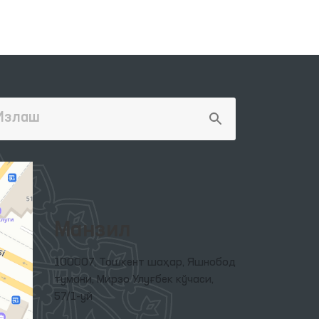
Манзил
100007, Тошкент шаҳар, Яшнобод
тумани, Мирзо Улуғбек кўчаси,
57/1-уй