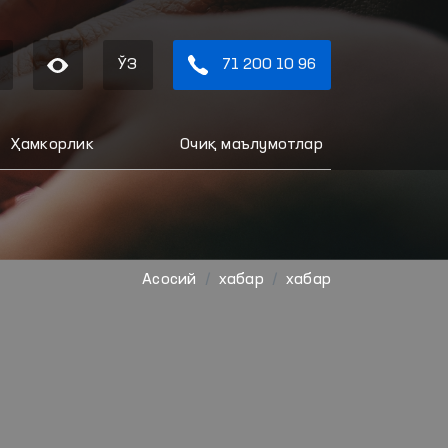
ЎЗ
71 200 10 96
Ҳамкорлик
Очиқ маълумотлар
Aсосий
хабар
хабар