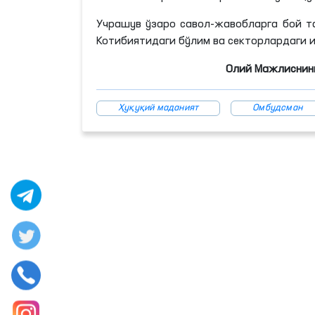
Учрашув ўзаро савол-жавобларга бой т
Котибиятидаги бўлим ва секторлардаги 
Олий Мажлиснинг
Ҳуқуқий маданият
Омбудсман