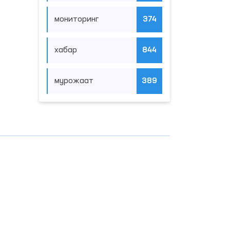
мониторинг
374
хабар
844
мурожаат
389