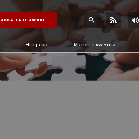
ИККА ТАКЛИФЛАР
Нашрлар
Матбуот хизмати