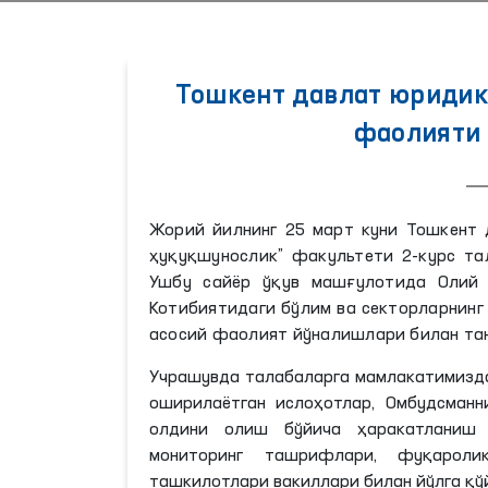
Тошкент давлат юридик
фаолияти 
Жорий йилнинг 25 март куни Тошкент 
ҳуқуқшунослик” факультети 2-курс т
Ушбу сайёр ўқув машғулотида Олий 
Котибиятидаги бўлим ва секторларнинг
асосий фаолият йўналишлари билан т
Учрашувда талабаларга мамлакатимизда
оширилаётган ислоҳотлар, Омбудсман
олдини олиш бўйича ҳаракатланиш э
мониторинг ташрифлари, фуқарол
ташкилотлари вакиллари билан йўлга қў