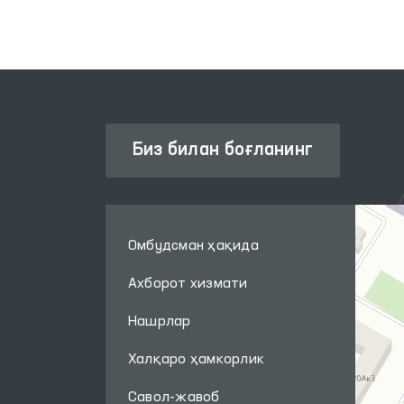
Биз билан боғланинг
Омбудсман ҳақида
Ахборот хизмати
Нашрлар
Халқаро ҳамкорлик
Савол-жавоб