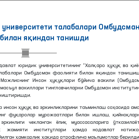
 университети талабалари Омбудсма
билан яқиндан танишди
давлат юридик университетининг “Халқаро ҳуқуқ ва қиё
алабалари Омбудсман фаолияти билан яқиндан танишиш
Мажлиснинг Инсон ҳуқуқлари бўйича вакили (Омбудсм
 масъул вакиллари тингловчиларни Омбудсман институти
аништиришди.
 инсон ҳуқуқ ва эркинликларини таъминлаш соҳасида ам
нинг фуқаролар мурожаатлари билан ишлаш, қийноқларн
ркинлиги чекланган ёпиқ муассасаларига ўтказилаёт
ик жамияти институтлари ҳамда нодавлат нотижо
йилган ҳамкорлик ҳақида атрофлича маълумотлар берилди