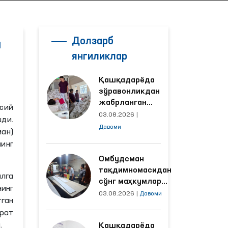
Долзарб
н
янгиликлар
Қашқадарёда
зўравонликдан
жабрланган
сий
аёлнинг ҳолати
03.08.2026
|
ди.
Омбудсман
Давоми
ан)
томонидан
нинг
ўрганилди
Омбудсман
тақдимномасидан
алга
сўнг маҳкумлар
инг
меҳнат қилаётган
03.08.2026
|
Давоми
ган
объектлардаги
рат
шароитлар
.
Қашқадарёда
яхшиланди