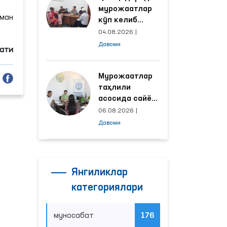
мурожаатлар
сман
кўп келиб
тушаётган
04.08.2026
|
ҳудудлар
Давоми
мати
билан
манзилли
ишлаш йўлга
Мурожаатлар
қўйилди
таҳлили
асосида сайёр
қабул
06.08.2026
|
ўтказиладиган
Давоми
маҳаллалар
танланмоқда
Янгиликлар
категориялари
муносабат
176