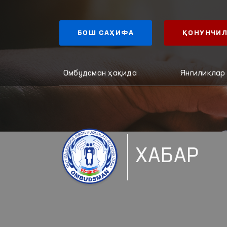
БОШ САҲИФА
ҚОНУНЧИЛ
Омбудсман ҳақида
Янгиликлар
ХАБАР