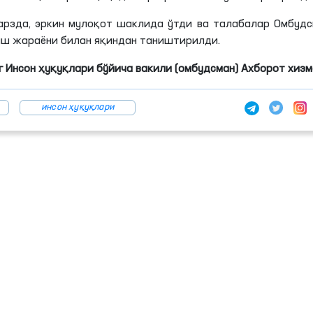
арзда, эркин мулоқот шаклида ўтди ва талабалар Омбуд
иш жараёни билан яқиндан таништирилди.
 Инсон ҳуқуқлари бўйича вакили (омбудсман) Ахборот хиз
инсон ҳуқуқлари