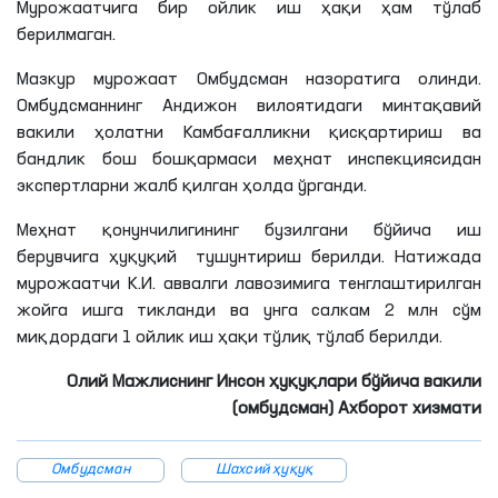
Мурожаатчига бир ойлик иш ҳақи ҳам тўлаб
берилмаган.
Мазкур мурожаат Омбудсман назоратига олинди.
Омбудсманнинг Андижон вилоятидаги минтақавий
вакили ҳолатни Камбағалликни қисқартириш ва
бандлик бош бошқармаси меҳнат инспекциясидан
экспертларни жалб қилган ҳолда ўрганди.
Меҳнат қонунчилигининг бузилгани бўйича иш
берувчига ҳуқуқий тушунтириш берилди. Натижада
мурожаатчи К.И. аввалги лавозимига тенглаштирилган
жойга ишга тикланди ва унга салкам 2 млн сўм
миқдордаги 1 ойлик иш ҳақи тўлиқ тўлаб берилди.
Олий Мажлиснинг Инсон ҳуқуқлари бўйича вакили
(омбудсман) Ахборот хизмати
Омбудсман
Шахсий ҳуқуқ