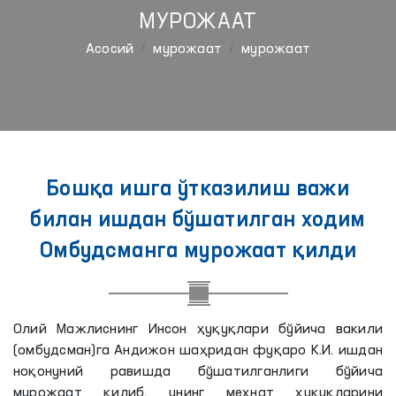
МУРОЖААТ
Aсосий
мурожаат
мурожаат
Бошқа ишга ўтказилиш важи
билан ишдан бўшатилган ходим
Омбудсманга мурожаат қилди
Олий Мажлиснинг Инсон ҳуқуқлари бўйича вакили
(омбудсман)га Андижон шаҳридан фуқаро К.И. ишдан
ноқонуний равишда бўшатилганлиги бўйича
мурожаат қилиб, унинг меҳнат ҳуқуқларини