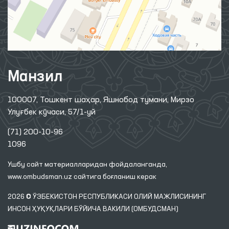
Манзил
100007, Тошкент шаҳар, Яшнобод тумани, Мирзо
Улуғбек кўчаси, 57/1-уй
(71) 200-10-96
1096
Ушбу сайт материалларидан фойдаланганда,
www.ombudsman.uz
сайтига боғланиш керак
2026 © ЎЗБЕКИСТОН РЕСПУБЛИКАСИ ОЛИЙ МАЖЛИСИНИНГ
ИНСОН ҲУҚУҚЛАРИ БЎЙИЧА ВАКИЛИ (ОМБУДСМАН)