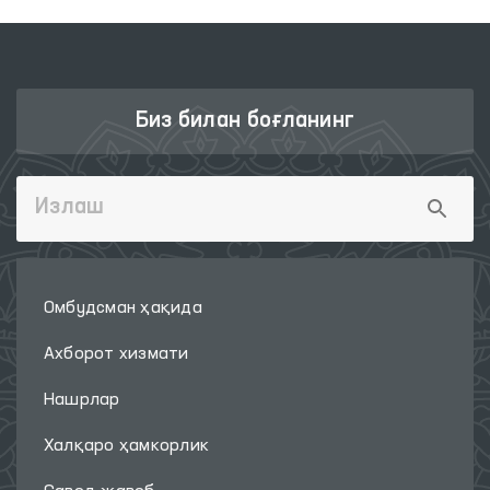
Биз билан боғланинг
Омбудсман ҳақида
Ахборот хизмати
Нашрлар
Халқаро ҳамкорлик