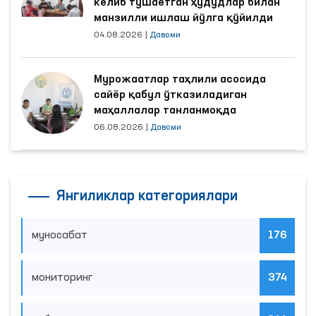
келиб тушаётган ҳудудлар билан
манзилли ишлаш йўлга қўйилди
04.08.2026
|
Давоми
Мурожаатлар таҳлили асосида
сайёр қабул ўтказиладиган
маҳаллалар танланмоқда
06.08.2026
|
Давоми
Янгиликлар категориялари
муносабат
176
мониторинг
374