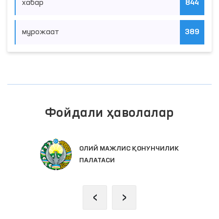
хабар
844
мурожаат
389
Фойдали ҳаволалар
ОЛИЙ МАЖЛИС ҚОНУНЧИЛИК
ПАЛАТАСИ
‹
›