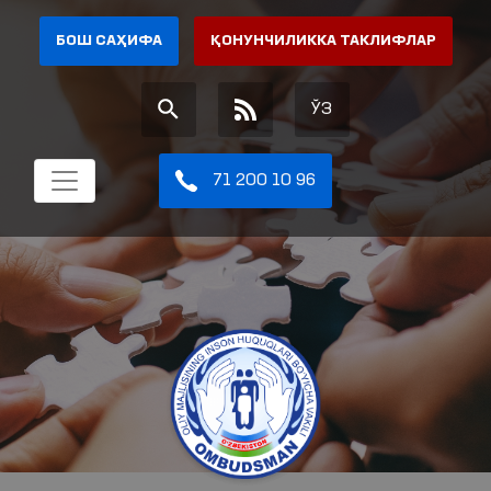
БОШ САҲИФА
ҚОНУНЧИЛИККА ТАКЛИФЛАР
ЎЗ
71 200 10 96