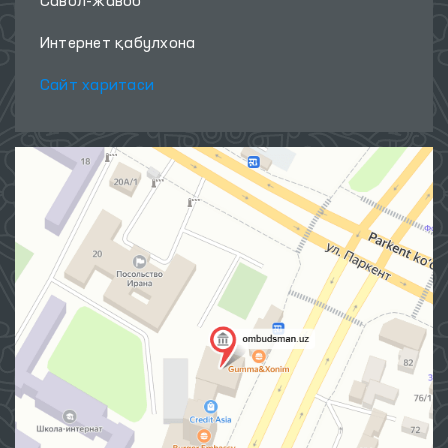
Савол-жавоб
Интернет қабулхона
Сайт харитаси