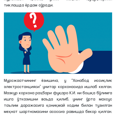
тиклашда ёрдам сўради.
Мурожаатчининг ёзишича, у “Хонабод иссиқлик
электростанцияси” унитар корхонасида ишлаб келган.
Мазкур корхона раҳбари фуқаро К.И. ни бошқа бўлимга
ишга ўтказишни ваъда қилиб, унинг ўрта махсус
таълим даражасига қониқмай ходим билан тузилган
меҳнат шартномасини асоссиз равишда бекор қилган.