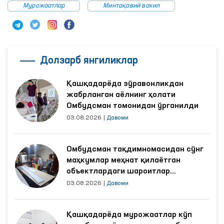
Мурожаатлар
Минтақавий вакил
Долзарб янгиликлар
Қашқадарёда зўравонликдан
жабрланган аёлнинг ҳолати
Омбудсман томонидан ўрганилди
03.08.2026
|
Давоми
Омбудсман тақдимномасидан сўнг
маҳкумлар меҳнат қилаётган
объектлардаги шароитлар
яхшиланди
03.08.2026
|
Давоми
Қашқадарёда мурожаатлар кўп