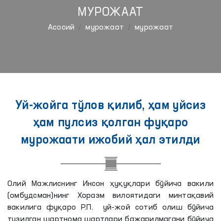
МУРОЖААТ
Aсосий
мурожаат
мурожаат
Уй-жойга тўлов қилиб, ҳам уйсиз
ҳам пулсиз қолган фуқаро
мурожаати ижобий ҳал этилди
Олий Мажлиснинг Инсон ҳуқуқлари бўйича вакили
(омбудсман)нинг Хоразм вилоятидаги минтақавий
вакилига фуқаро Р.П. уй-жой сотиб олиш бўйича
тузилган шартнома шартлари бажарилмагани бўйича