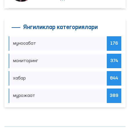
Янгиликлар категориялари
муносабат
176
мониторинг
374
хабар
844
мурожаат
389