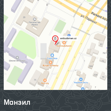
Манзил