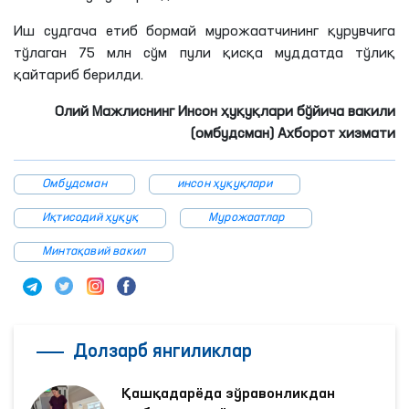
Иш судгача етиб бормай мурожаатчининг қурувчига
тўлаган 75 млн сўм пули қисқа муддатда тўлиқ
қайтариб берилди.
Олий Мажлиснинг Инсон ҳуқуқлари бўйича вакили
(омбудсман) Ахборот хизмати
Омбудсман
инсон ҳуқуқлари
Иқтисодий ҳуқуқ
Мурожаатлар
Минтақавий вакил
Долзарб янгиликлар
Қашқадарёда зўравонликдан