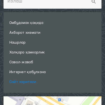
Омбудсман ҳақида
Ахборот хизмати
Нашрлар
Халқаро ҳамкорлик
Савол-жавоб
Интернет қабулхона
Сайт харитаси