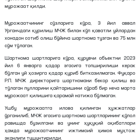
мурожаат қилди.
Мурожаатчининг сўзларига кўра, 3 йил аввал
Урганчдаги қурилиш МЧЖ билан кўп қаватли уйлардан
хонадон сотиб олиш бўйича шартнома тузган ва 75 млн
сўм тўлаган.
Шартнома шартларига кўра, қурувчи объектни 2023
йил 6 январга қадар эгасига топширилиши керак
бўлган уй ҳозирга қадар қуриб битказилмаган. Фуқаро
Р.П. МЧЖ директорига шартномани бекор қилиш ва
тўлаган пулларини қайтаришини сўраб бир неча марта
мурожаат қилишига қарамай натижа бўлмаган.
Ушбу мурожаатга илова қилинган ҳужжатлар
ўрганилиб, МЧЖ эгасига шартнома шартларининг қўпол
равишда бузилгани ва унинг ҳуқуқий оқибатлари
ҳамда мурожаатчининг ижтимоий ҳимоя муҳтож
эканлиги тушунтирилди.