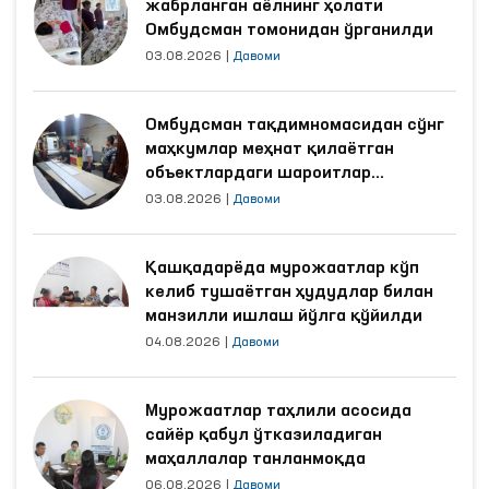
жабрланган аёлнинг ҳолати
Омбудсман томонидан ўрганилди
03.08.2026
|
Давоми
Омбудсман тақдимномасидан сўнг
маҳкумлар меҳнат қилаётган
объектлардаги шароитлар
яхшиланди
03.08.2026
|
Давоми
Қашқадарёда мурожаатлар кўп
келиб тушаётган ҳудудлар билан
манзилли ишлаш йўлга қўйилди
04.08.2026
|
Давоми
Мурожаатлар таҳлили асосида
сайёр қабул ўтказиладиган
маҳаллалар танланмоқда
06.08.2026
|
Давоми