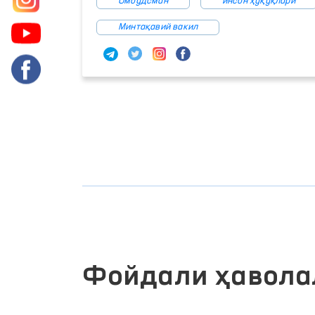
Омбудсман
инсон ҳуқуқлари
Минтақавий вакил
Фойдали ҳавола