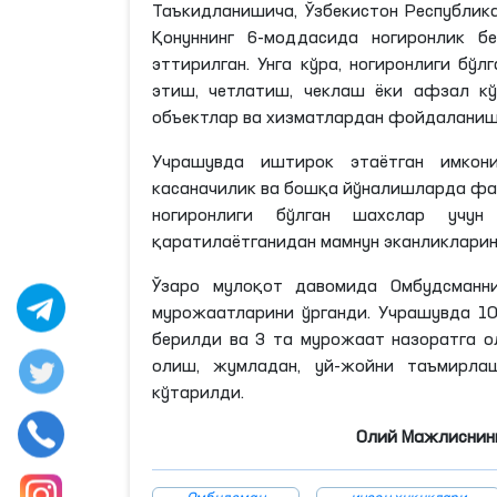
Таъкидланишича, Ўзбекистон Республика
Қонуннинг 6-моддасида ногиронлик б
эттирилган
. Унга кўра, ногиронлиги бў
этиш, четлатиш, чеклаш ёки афзал кў
объектлар ва хизматлардан фойдаланиш
Учрашувда иштирок этаётган имкони
касаначилик ва бошқа йўналишларда ф
ногиронлиги бўлган шахслар учу
қаратилаётганидан
мамнун
эканликлари
Ўзаро мулоқот давомида Омбудсманн
мурожаатларини ўрганди. Учрашувда 1
берилди ва 3
та
мурожаат назоратга о
олиш, жумладан, уй-жойни таъмирла
кўтарилди.
Олий Мажлиснинг