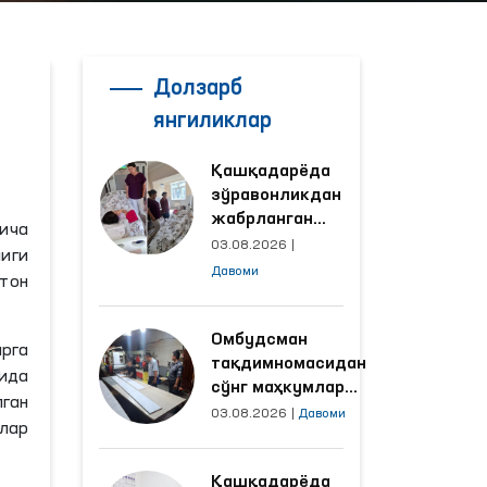
Долзарб
янгиликлар
Қашқадарёда
зўравонликдан
жабрланган
йича
аёлнинг ҳолати
03.08.2026
|
лиги
Омбудсман
Давоми
тон
томонидан
ўрганилди
Омбудсман
арга
тақдимномасидан
мида
сўнг маҳкумлар
ган
меҳнат қилаётган
03.08.2026
|
Давоми
лар
объектлардаги
шароитлар
Қашқадарёда
яхшиланди