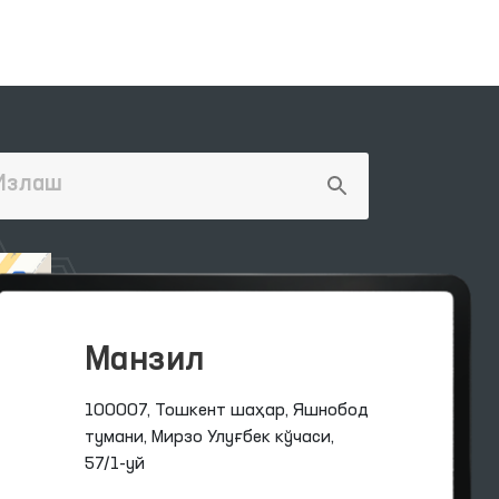
Манзил
100007, Тошкент шаҳар, Яшнобод
тумани, Мирзо Улуғбек кўчаси,
57/1-уй