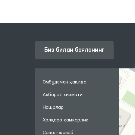
Биз билан боғланинг
Омбудсман ҳақида
Ахборот хизмати
Нашрлар
Халқаро ҳамкорлик
Савол-жавоб