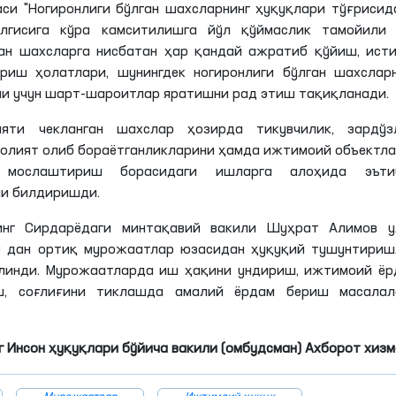
си "Ногиронлиги бўлган шахсларнинг ҳуқуқлари тўғрисид
елгисига кўра камситилишга йўл қўймаслик тамойили 
лган шахсларга нисбатан ҳар қандай ажратиб қўйиш, ист
риш ҳолатлари, шунингдек ногиронлиги бўлган шахсларн
и учун шарт-шароитлар яратишни рад этиш тақиқланади.
яти чекланган шахслар ҳозирда тикувчилик, зардўзл
аолият олиб
бораётганликларини
ҳамда ижтимоий объектла
н мослаштириш борасидаги ишларга алоҳида эъти
ни
билдиришди.
инг Сирдарёдаги минтақавий вакили Шуҳрат
Алимов
у
0 дан ортиқ мурожаатлар юзасидан ҳуқуқий тушунтириш
линди. Мурожаатларда иш
ҳақини
ундириш, ижтимоий ёр
ш, соғлиғини тиклашда амалий ёрдам бериш масалал
 Инсон ҳуқуқлари бўйича вакили (омбудсман) Ахборот хиз