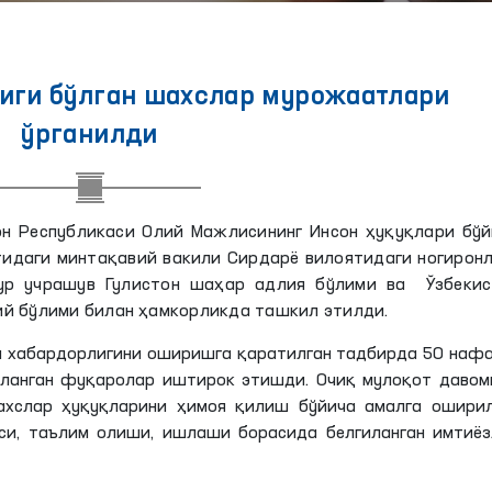
иги бўлган шахслар мурожаатлари
ўрганилди
он Республикаси Олий Мажлисининг Инсон ҳуқуқлари бў
тидаги минтақавий вакили Сирдарё вилоятидаги ногирон
ур учрашув Гулистон шаҳар адлия бўлими ва Ўзбекис
й бўлими билан ҳамкорликда ташкил этилди.
ий хабардорлигини оширишга қаратилган тадбирда 50 наф
кланган фуқаролар иштирок
этишди
. Очиқ мулоқот даво
ахслар ҳуқуқларини ҳимоя қилиш бўйича амалга оширил
си, таълим олиши, ишлаши борасида белгиланган имтиёз