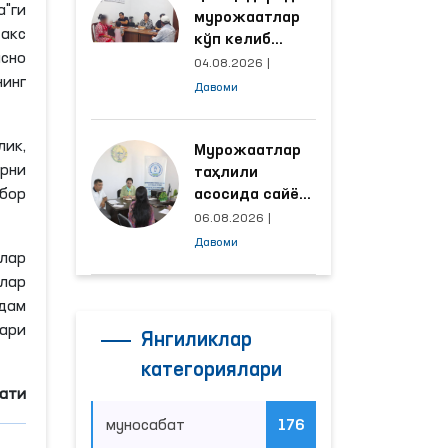
а"
ги
мурожаатлар
акс
кўп келиб
исно
тушаётган
04.08.2026
|
инг
ҳудудлар
Давоми
билан
манзилли
ик,
ишлаш йўлга
Мурожаатлар
рни
қўйилди
таҳлили
бор
асосида сайёр
қабул
06.08.2026
|
ўтказиладиган
Давоми
лар
маҳаллалар
лар
танланмоқда
дам
ари
Янгиликлар
категориялари
мати
муносабат
176