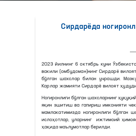
Сирдарёда ногиронл
2023 йилнинг 6 октябрь куни Ўзбекист
вакили (омбудсман)нинг Сирдарё вилоя
бўлган шахслар билан учрашди. Мазк
Карлар жамияти Сирдарё вилоят ҳудуди
Ногиронлиги бўлган шахсларнинг ҳуқуқ
яқин эшитиш ва гапириш имконияти че
мамлакатимизда ногиронлиги бўлган ш
ислоҳотлар, уларнинг ижтимоий ҳимоя
ҳақида маълумотлар берилди.