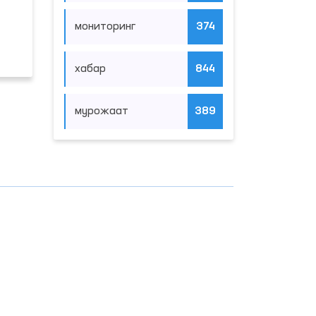
мониторинг
374
хабар
844
мурожаат
389