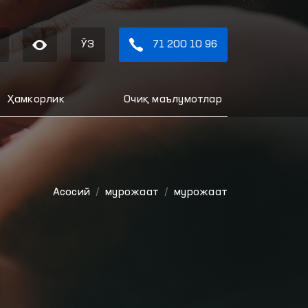
ЎЗ
71 200 10 96
Ҳамкорлик
Очиқ маълумотлар
Aсосий
мурожаат
мурожаат