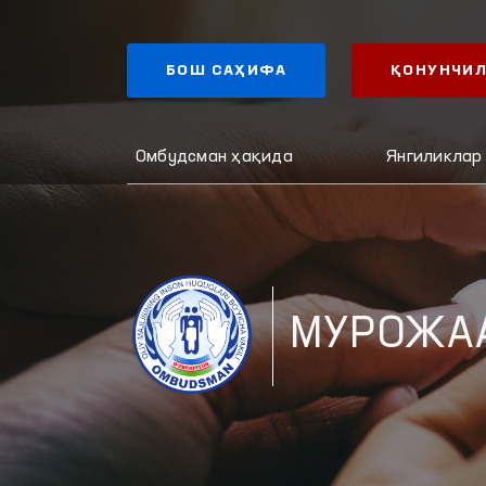
БОШ САҲИФА
ҚОНУНЧИЛ
Омбудсман ҳақида
Янгиликлар
МУРОЖА