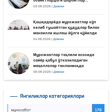
объектлардаги шароитлар
яхшиланди
03.08.2026
|
Давоми
Қашқадарёда мурожаатлар кўп
келиб тушаётган ҳудудлар билан
манзилли ишлаш йўлга қўйилди
04.08.2026
|
Давоми
Мурожаатлар таҳлили асосида
сайёр қабул ўтказиладиган
маҳаллалар танланмоқда
06.08.2026
|
Давоми
Янгиликлар категориялари
муносабат
176