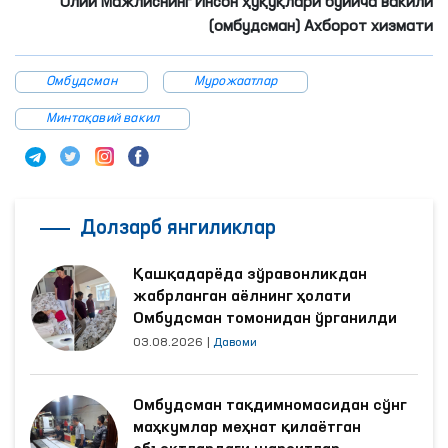
Олий Мажлиснинг Инсон ҳуқуқлари бўйича вакили
(омбудсман) Ахборот хизмати
Омбудсман
Мурожаатлар
Минтақавий вакил
Долзарб янгиликлар
Қашқадарёда зўравонликдан
жабрланган аёлнинг ҳолати
Омбудсман томонидан ўрганилди
03.08.2026
|
Давоми
Омбудсман тақдимномасидан сўнг
маҳкумлар меҳнат қилаётган