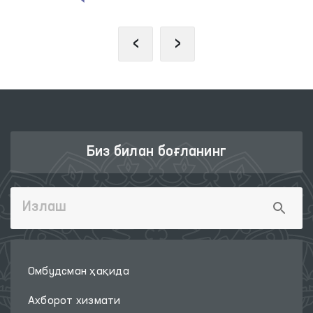
‹
›
Биз билан боғланинг
Омбудсман ҳақида
Ахборот хизмати