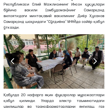
Республикаси Олий Мажлисининг Инсон ҳуқуқлари
бўйича вакили (омбудсман)нинг Самарқанд
вилоятидаги минтақавий вакилининг Диёр Ҳусанов
Самарқанд шаҳридаги “Сўғдиёна” МФЙда сайёр қабул
ўтказди.
Қабулда 20 нафарга яқин фуқаролар мурожаатлари
қабул қилинди. Уларда электр таъминотидаги
узилишлар ва
трансформаторларни
янгилаш, газ