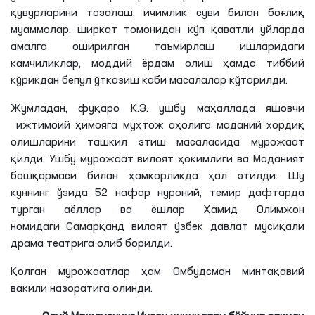
қувурларини тозалаш, ичимлик суви билан боғлиқ
муаммолар, ширкат томонидан кўп қаватли уйларда
амалга оширилган таъмирлаш ишларидаги
камчиликлар, моддий ёрдам олиш ҳамда тиббий
кўрикдан бепул ўтказиш каби масалалар кўтарилди.
Жумладан, фуқаро
К
.
З
. ушбу маҳаллада яшовчи
ижтимоий ҳимояга муҳтож аҳолига маданий хордиқ
олишларини ташкил этиш масаласида мурожаат
қилди. Ушбу мурожаат вилоят ҳокимлиги ва Маданият
бошқармаси билан ҳамкорликда ҳал этилди. Шу
куннинг ўзида 52 нафар нуроний, темир дафтарда
турган аёллар ва ёшлар Ҳамид
Олимжон
номидаги Самарқанд вилоят ўзбек давлат мусиқали
драма театрига олиб борилди.
Қолган мурожаатлар ҳам Омбудсман минтақавий
вакили назоратига олинди.