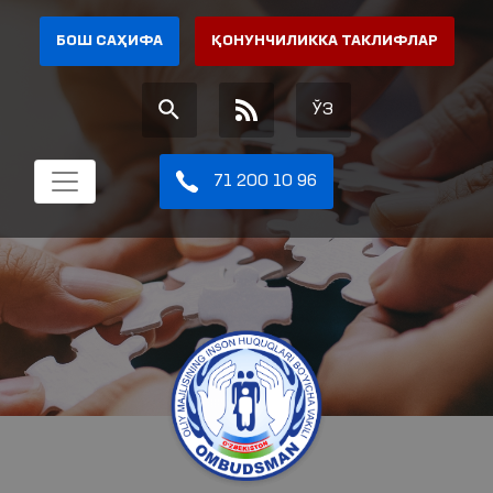
БОШ САҲИФА
ҚОНУНЧИЛИККА ТАКЛИФЛАР
ЎЗ
71 200 10 96