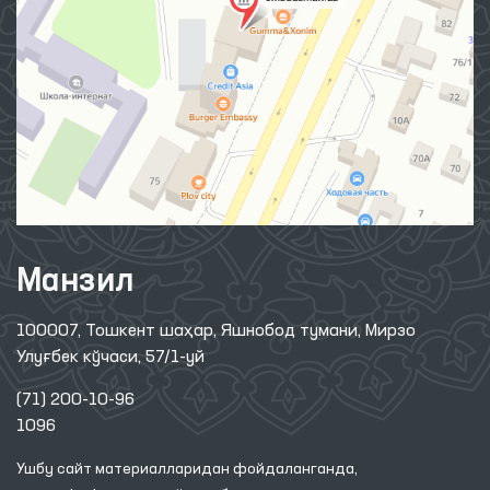
Манзил
100007, Тошкент шаҳар, Яшнобод тумани, Мирзо
Улуғбек кўчаси, 57/1-уй
(71) 200-10-96
1096
Ушбу сайт материалларидан фойдаланганда,