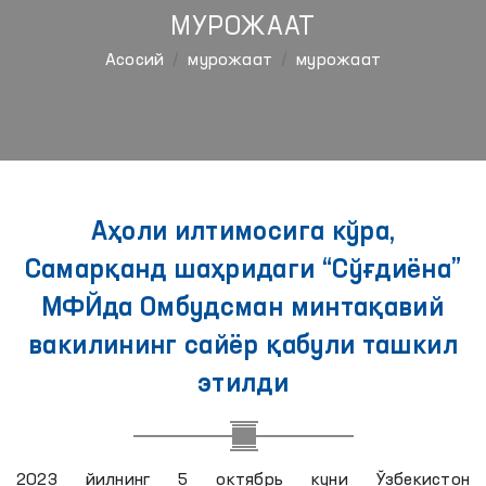
МУРОЖААТ
Aсосий
мурожаат
мурожаат
Аҳоли илтимосига кўра,
Самарқанд шаҳридаги “Сўғдиёна”
МФЙда Омбудсман минтақавий
вакилининг сайёр қабули ташкил
этилди
2023 йилнинг 5 октябрь куни Ўзбекистон