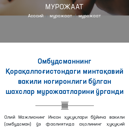
МУРОЖААТ
Aсосий
мурожаат
мурожаат
Омбудсманнинг
Қорақалпоғистондаги минтақавий
вакили ногиронлиги бўлган
шахслар мурожаатларини ўрганди
Олий Мажлиснинг Инсон ҳуқуқлари бўйича вакили
(омбудсман) ўз фаолиятида аҳолининг ҳуқуқий