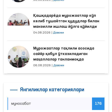
03.08.2026
|
Давоми
Қашқадарёда мурожаатлар кўп
келиб тушаётган ҳудудлар билан
манзилли ишлаш йўлга қўйилди
04.08.2026
|
Давоми
Мурожаатлар таҳлили асосида
сайёр қабул ўтказиладиган
маҳаллалар танланмоқда
06.08.2026
|
Давоми
Янгиликлар категориялари
муносабат
176