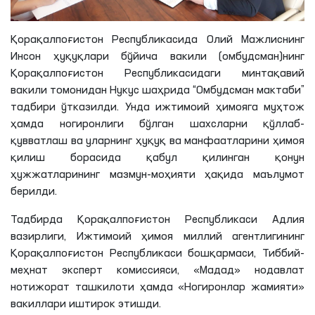
Қорақалпоғистон Республикасида Олий Мажлиснинг
Инсон ҳуқуқлари бўйича вакили (омбудсман)
нинг
Қорақалпоғистон Республикасидаги минтақавий
вакили томонидан Нукус шаҳрида “Омбудсман мактаби”
тадбири ўтказилди. Унда ижтимоий ҳимояга муҳтож
ҳамда ногиронлиги бўлган шахсларни қўллаб-
қувватлаш ва уларнинг ҳуқуқ ва манфаатларини ҳимоя
қилиш борасида қабул қилинган қонун
ҳужжатларининг мазмун-моҳияти ҳақида маълумот
берилди.
Тадбирда Қорақалпоғистон Республикаси Адлия
вазирлиги, Ижтимоий ҳимоя миллий агентлигининг
Қорақалпоғистон Республикаси бошқармаси, Тиббий-
меҳнат эксперт комиссияси, «Мадад» нодавлат
нотижорат ташкилоти ҳамда «Ногиронлар жамияти»
вакиллари иштирок
этишди
.