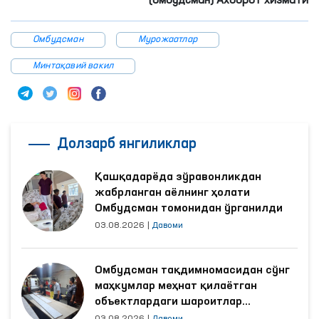
(омбудсман) Ахборот хизмати
Омбудсман
Мурожаатлар
Минтақавий вакил
Долзарб янгиликлар
Қашқадарёда зўравонликдан
жабрланган аёлнинг ҳолати
Омбудсман томонидан ўрганилди
03.08.2026
|
Давоми
Омбудсман тақдимномасидан сўнг
маҳкумлар меҳнат қилаётган
объектлардаги шароитлар
яхшиланди