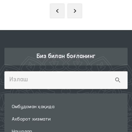
‹
›
Биз билан боғланинг
Омбудсман ҳақида
Ахборот хизмати
Нашрлар