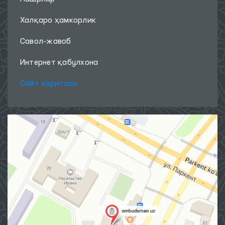
Халқаро ҳамкорлик
Савол-жавоб
Интернет қабулхона
Сайт харитаси