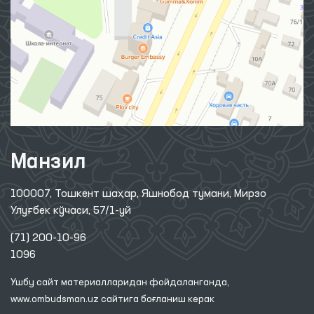
Манзил
100007, Тошкент шаҳар, Яшнобод тумани, Мирзо
Улуғбек кўчаси, 57/1-уй
(71) 200-10-96
1096
Ушбу сайт материалларидан фойдаланганда,
www.ombudsman.uz
сайтига боғланиш керак