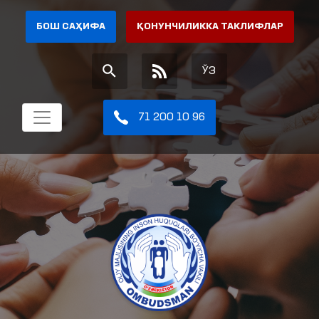
БОШ САҲИФА
ҚОНУНЧИЛИККА ТАКЛИФЛАР
ЎЗ
71 200 10 96