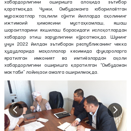
хабардорлигини оширишга алоҳида эътибор
қаратмоқда. Чунки, Омбудсманга юборилаётган
мурожаатлар таҳлили сўнгги йилларда аҳолининг
ижтимоий ҳимоясини мустаҳкамлаш, яшаш
шароитларини яхшилаш борасидаги ислоҳотлардан
хабардор этиш зарурлигини кўрсатмоқда. Шунинг
учун 2022 йилдан эътиборан республиканинг чекка
ҳудудларида маҳаллалар кесимида фуқароларга
яратилган имконият ва имтиёзлардан аҳоли
хабардорлигини оширишга қаратилган “Омбудсман
мактаби” лойиҳаси амалга оширилмоқда.