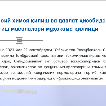
оий ҳимоя қилиш ва давлат ҳисобида
тиш масалалари муҳокама қилинди
нг 2021 йил 11 сентябрдаги “Ўзбекистон Республикаси 
 вакили (омбудсман) фаолиятини такомиллаштириш чо
 кўра, Омбудсманнинг энг устувор вазифаларидан б
лари, эркинликлари ва қонуний манфаатларини таъмин
қаро ва миллий қонунчилик нормаларини тарғиб қил
 ҳуқуқий маданиятини оширишга кўмаклашиш белгиланган.