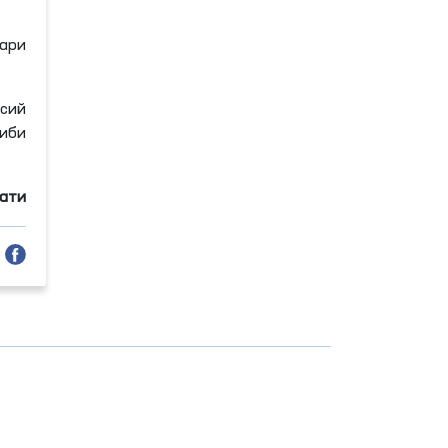
лари
сий
иби
мати