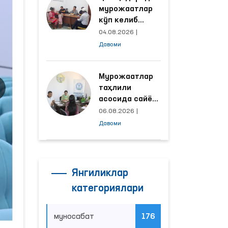
мурожаатлар
кўп келиб
тушаётган
04.08.2026
|
ҳудудлар
Давоми
билан
манзилли
ишлаш йўлга
Мурожаатлар
қўйилди
таҳлили
асосида сайёр
қабул
06.08.2026
|
ўтказиладиган
Давоми
маҳаллалар
танланмоқда
Янгиликлар
категориялари
муносабат
176