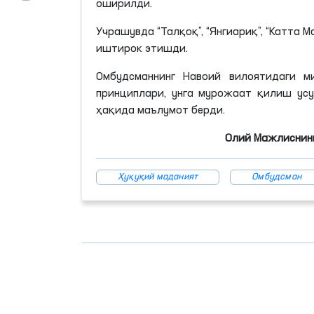
оширилди.
Учрашувда “
Талқоқ
”, “Янгиариқ”, “Катта Ма
иштирок
этишди
.
Омбудсманнинг Навоий вилоятидаги 
принциплари, унга мурожаат қилиш ус
ҳақида маълумот берди.
Олий Мажлиснинг
Ҳуқуқий маданият
Омбудсман