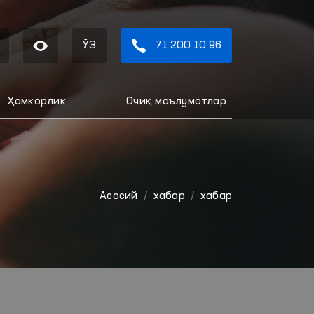
ЎЗ
71 200 10 96
Ҳамкорлик
Очиқ маълумотлар
Aсосий
хабар
хабар