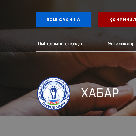
БОШ САҲИФА
ҚОНУНЧИЛ
Омбудсман ҳақида
Янгиликлар
ХАБАР