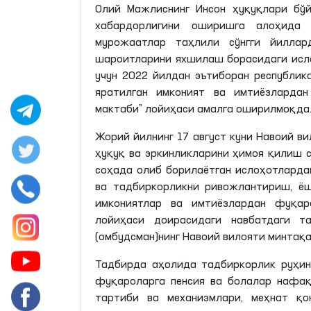
Олий Мажлиснинг Инсон ҳуқуқлари бўй
хабардорлигини оширишга алоҳида 
мурожаатлар таҳлили сўнгги йилла
шароитларини яхшилаш борасидаги исло
учун 2022 йилдан эътиборан республик
яратилган имконият ва имтиёзлардан
мактаби” лойиҳаси амалга оширилмоқда
Жорий йилнинг 17 август куни Навоий в
ҳуқуқ ва эркинликларини ҳимоя қилиш 
соҳада олиб борилаётган ислоҳотларда
ва тадбиркорликни ривожлантириш, ёш
имкониятлар ва имтиёзлардан фуқар
лойиҳаси доирасидаги навбатдаги т
(омбудсман)
нинг
Навоий вилояти минтақа
Тадбирда аҳолида тадбиркорлик руҳин
фуқароларга пенсия ва болалар нафа
тартиби ва механизмлари, меҳнат қо