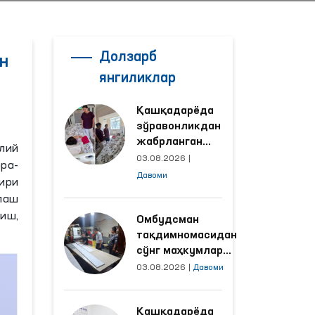
Долзарб
н
янгиликлар
Қашқадарёда
зўравонликдан
жабрланган
Олий
аёлнинг ҳолати
03.08.2026
|
ра-
Омбудсман
Давоми
ири
томонидан
лаш
ўрганилди
иш,
Омбудсман
тақдимномасидан
сўнг маҳкумлар
меҳнат қилаётган
03.08.2026
|
Давоми
объектлардаги
шароитлар
Қашқадарёда
яхшиланди