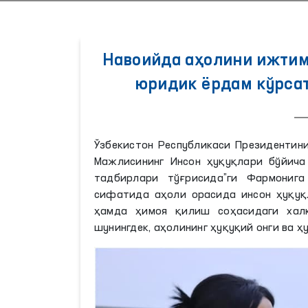
Навоийда аҳолини ижтим
юридик ёрдам кўрса
Ўзбекистон Республикаси Президентини
Мажлисининг Инсон ҳуқуқлари бўйича
тадбирлари тўғрисида”ги Фармонига
сифатида аҳоли орасида инсон ҳуқуқ
ҳамда ҳимоя қилиш соҳасидаги хал
шунингдек, аҳолининг ҳуқуқий онги ва