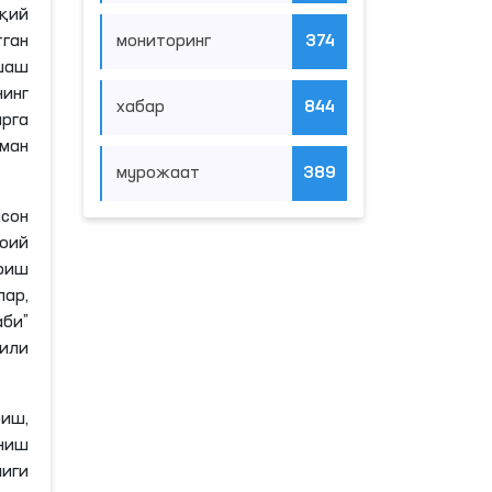
қий
мониторинг
374
ган
шаш
нинг
хабар
844
арга
ман
мурожаат
389
сон
моий
ириш
ар,
би”
или
иш,
ниш
иги