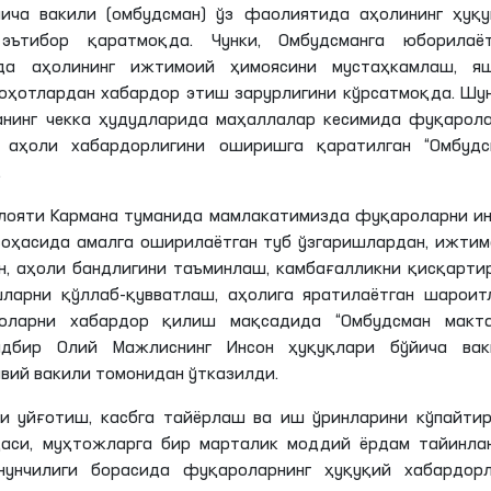
ича вакили (омбудсман) ўз фаолиятида аҳолининг ҳуқу
эътибор қаратмоқда. Чунки, Омбудсманга юборилаёт
рда аҳолининг ижтимоий ҳимоясини мустаҳкамлаш, я
ҳотлардан хабардор этиш зарурлигини кўрсатмоқда. Шу
анинг чекка ҳудудларида маҳаллалар кесимида фуқарол
 аҳоли хабардорлигини оширишга қаратилган “Омбудс
.
илояти
Кармана
туманида мамлакатимизда фуқароларни ин
соҳасида амалга оширилаётган туб ўзгаришлардан, ижти
н, аҳоли бандлигини таъминлаш, камбағалликни қисқарт
ларни қўллаб-қувватлаш, аҳолига яратилаётган шароитл
оларни хабардор қилиш мақсадида “Омбудсман макта
адбир Олий Мажлиснинг Инсон ҳуқуқлари бўйича вак
вий вакили томонидан ўтказилди.
и уйғотиш, касбга тайёрлаш ва иш ўринларини кўпайтир
қаси, муҳтожларга бир
марталик
моддий ёрдам тайинла
нунчилиги борасида фуқароларнинг ҳуқуқий хабардорл