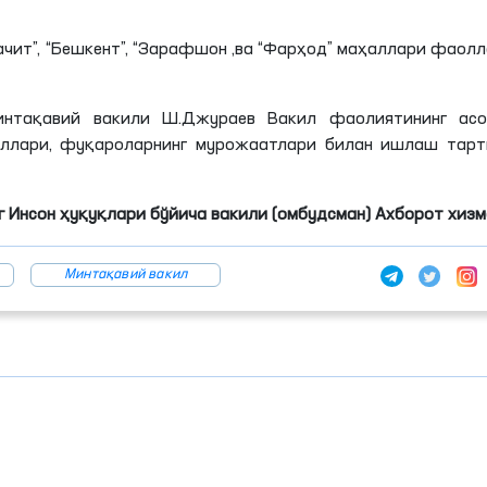
чит”, “
Бешкент
”, “Зарафшон ,ва “Фарҳод” маҳаллари фаол
минтақавий вакили
Ш
.
Джураев
Вакил фаолиятининг асо
уллари, фуқароларнинг мурожаатлари билан ишлаш тарт
 Инсон ҳуқуқлари бўйича вакили (омбудсман) Ахборот хиз
Минтақавий вакил