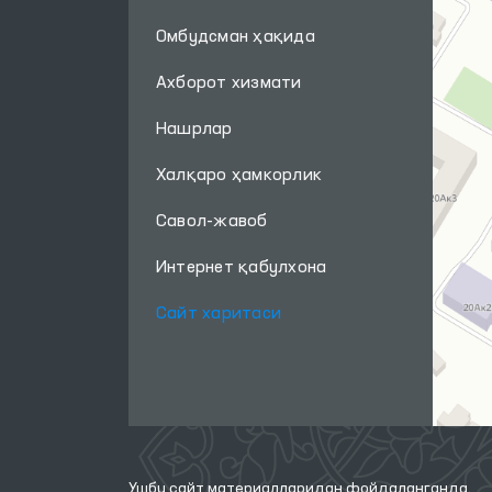
Омбудсман ҳақида
Ахборот хизмати
Нашрлар
Халқаро ҳамкорлик
Савол-жавоб
Интернет қабулхона
Сайт харитаси
Ушбу сайт материалларидан фойдаланганда,