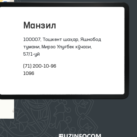
Манзил
100007, Тошкент шаҳар, Яшнобод
тумани, Мирзо Улуғбек кўчаси,
57/1-уй
(71) 200-10-96
1096