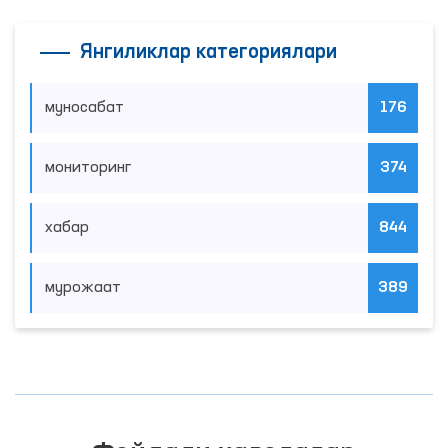
Янгиликлар категориялари
муносабат
176
мониторинг
374
хабар
844
мурожаат
389