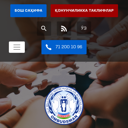
БОШ САҲИФА
ҚОНУНЧИЛИККА ТАКЛИФЛАР
ЎЗ
71 200 10 96