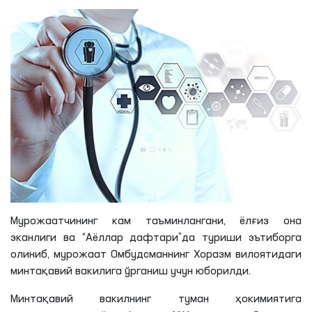
Мурожаатчининг кам таъминлангани, ёлғиз она
эканлиги ва “Аёллар дафтари”да туриши эътиборга
олиниб, мурожаат Омбудсманнинг Хоразм вилоятидаги
минтақавий вакилига ўрганиш учун юборилди.
Минтақавий вакилнинг туман ҳокимиятига