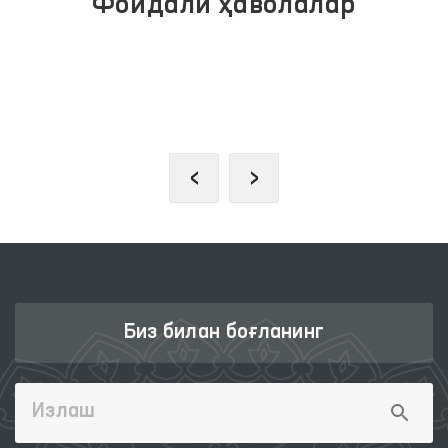
Фойдали ҳаволалар
ЖАМОАВИЙ МУРОЖААТЛАР
ПОРТАЛИ
‹
›
Биз билан боғланинг