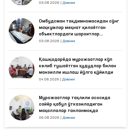
03.08.2026
|
Давоми
Омбудсман тақдимномасидан сўнг
маҳкумлар меҳнат қилаётган
объектлардаги шароитлар
яхшиланди
03.08.2026
|
Давоми
Қашқадарёда мурожаатлар кўп
келиб тушаётган ҳудудлар билан
манзилли ишлаш йўлга қўйилди
04.08.2026
|
Давоми
Мурожаатлар таҳлили асосида
сайёр қабул ўтказиладиган
маҳаллалар танланмоқда
06.08.2026
|
Давоми