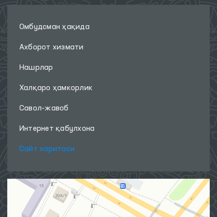
Омбудсман ҳақида
Ахборот хизмати
Нашрлар
Халқаро ҳамкорлик
Савол-жавоб
Интернет қабулхона
Сайт харитаси