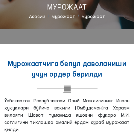
МУРОЖААТ
Aсосий
мурожаат
мурожаат
Мурожаатчига бепул даволаниши
учун ордер берилди
Ўзбекистон Республикаси Олий Мажлисининг Инсон
ҳуқуқлари бўйича вакили (Омбудсман)га Хоразм
вилояти Шовот туманида яшовчи фуқаро М.И.
соғлиғини тиклашда амалий ёрдам сўраб мурожаат
қилди.