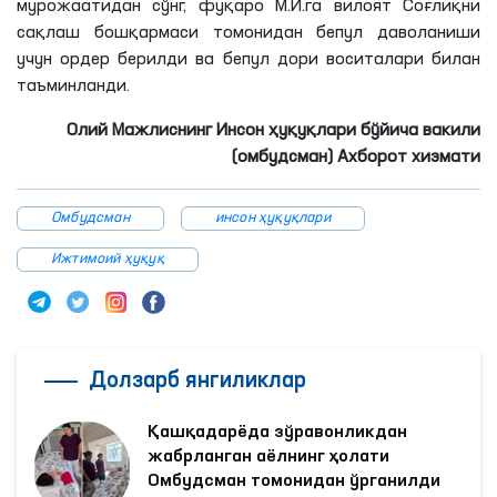
мурожаатидан сўнг, фуқаро М.И.га вилоят Соғлиқни
сақлаш бошқармаси томонидан бепул даволаниши
учун ордер берилди ва бепул дори воситалари билан
таъминланди.
Олий Мажлиснинг Инсон ҳуқуқлари бўйича вакили
(омбудсман) Ахборот хизмати
Омбудсман
инсон ҳуқуқлари
Ижтимоий ҳуқуқ
Долзарб янгиликлар
Қашқадарёда зўравонликдан
жабрланган аёлнинг ҳолати
Омбудсман томонидан ўрганилди