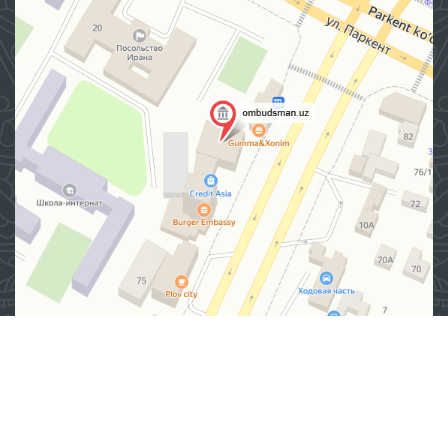
Манзил
100007, Тошкент шаҳар, Яшнобод тумани, Мирзо
Улуғбек кўчаси, 57/1-уй