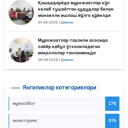
Қашқадарёда мурожаатлар кўп
келиб тушаётган ҳудудлар билан
манзилли ишлаш йўлга қўйилди
04.08.2026
|
Давоми
Мурожаатлар таҳлили асосида
сайёр қабул ўтказиладиган
маҳаллалар танланмоқда
06.08.2026
|
Давоми
Янгиликлар категориялари
муносабат
176
мониторинг
374