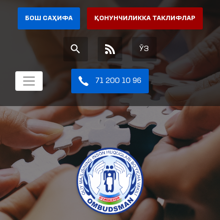
БОШ САҲИФА
ҚОНУНЧИЛИККА ТАКЛИФЛАР
ЎЗ
71 200 10 96