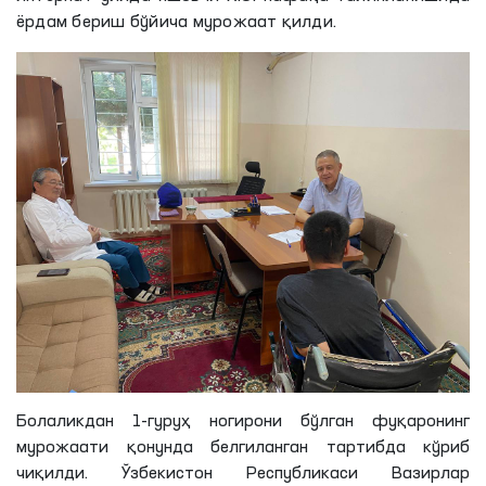
ёрдам бериш бўйича мурожаат қилди.
Болаликдан 1-гуруҳ ногирони бўлган фуқаронинг
мурожаати қонунда белгиланган тартибда кўриб
чиқилди. Ўзбекистон Республикаси Вазирлар