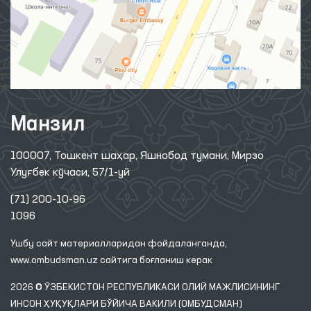
Манзил
100007, Тошкент шаҳар, Яшнобод тумани, Мирзо
Улуғбек кўчаси, 57/1-уй
(71) 200-10-96
1096
Ушбу сайт материалларидан фойдаланганда,
www.ombudsman.uz
сайтига боғланиш керак
2026 © ЎЗБЕКИСТОН РЕСПУБЛИКАСИ ОЛИЙ МАЖЛИСИНИНГ
ИНСОН ҲУҚУҚЛАРИ БЎЙИЧА ВАКИЛИ (ОМБУДСМАН)