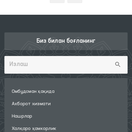
Биз билан боғланинг
Омбудсман ҳақида
Ахборот хизмати
Нашрлар
Халқаро ҳамкорлик