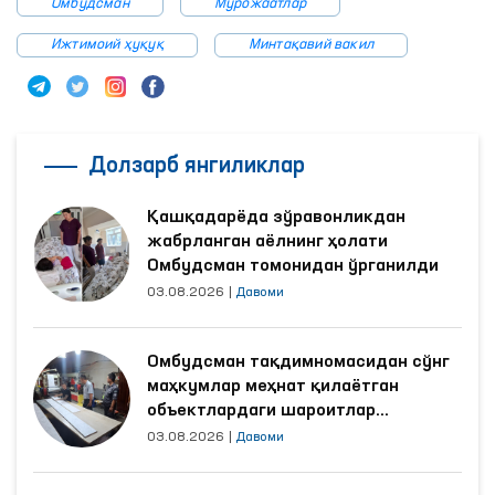
Омбудсман
Мурожаатлар
Ижтимоий ҳуқуқ
Минтақавий вакил
Долзарб янгиликлар
Қашқадарёда зўравонликдан
жабрланган аёлнинг ҳолати
Омбудсман томонидан ўрганилди
03.08.2026
|
Давоми
Омбудсман тақдимномасидан сўнг
маҳкумлар меҳнат қилаётган
объектлардаги шароитлар
яхшиланди
03.08.2026
|
Давоми