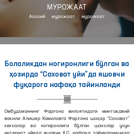
МУРОЖААТ
Aсосий
мурожаат
мурожаат
Болаликдан ногиронлиги бўлган ва
ҳозирда “Саховат уйи”да яшовчи
фуқарога нафақа тайинланди
Омбудсманнинг Фарғона вилоятидаги минтақавий
вакили Алишер Камиловга Фарғона шаҳар “Саховат”
кексалар ва ногиронлиги бўлган шахслар учун
интернат уйида яшовчи Х.С. нафақа тайинланишида