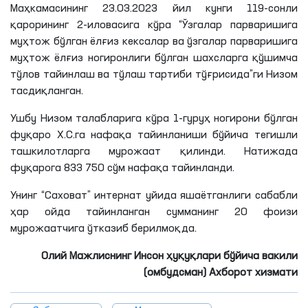
Маҳкамасининг 23.03.2023 йил
кунги
119-сонли
қарорининг 2-иловасига кўра “Ўзгалар парваришига
муҳтож бўлган ёлғиз кексалар ва ўзгалар парваришига
муҳтож ёлғиз ногиронлиги бўлган шахсларга қўшимча
тўлов тайинлаш ва тўлаш тартиби тўғрисида”
ги
Низом
тасдиқланган.
Ушбу Низом талабларига кўра 1-гуруҳ ногирони бўлган
фуқаро
Х
.
С
.
га
нафақа тайинланиши бўйича тегишли
ташкилотларга мурожаат қилинди. Натижада
фуқарога 833 750 сўм нафақа тайинланди.
Унинг “Саховат” интернат уйида
яшаётганлиги
сабабли
ҳар ойда тайинланган сумманинг 20 фоизи
мурожаатчига ўтказиб берилмоқда.
Олий Мажлиснинг Инсон ҳуқуқлари бўйича вакили
(омбудсман) Ахборот хизмати