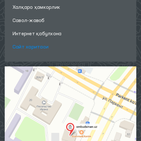
Халқаро ҳамкорлик
Савол-жавоб
Интернет қабулхона
Сайт харитаси