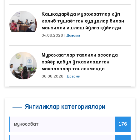
Қашқадарёда мурожаатлар кўп
келиб тушаётган ҳудудлар билан
манзилли ишлаш йўлга қўйилди
04.08.2026
|
Давоми
Мурожаатлар таҳлили асосида
сайёр қабул ўтказиладиган
маҳаллалар танланмоқда
06.08.2026
|
Давоми
Янгиликлар категориялари
муносабат
176