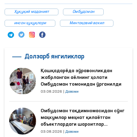
Ҳуқуқий маданият
Омбудсман
инсон ҳуқуқлари
Минтақавий вакил
Долзарб янгиликлар
Қашқадарёда зўравонликдан
жабрланган аёлнинг ҳолати
Омбудсман томонидан ўрганилди
03.08.2026
|
Давоми
Омбудсман тақдимномасидан сўнг
маҳкумлар меҳнат қилаётган
объектлардаги шароитлар
яхшиланди
03.08.2026
|
Давоми