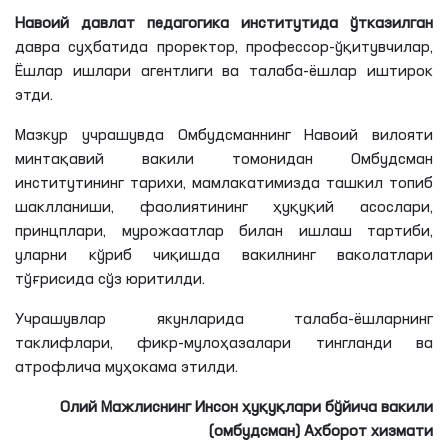
Навоий давлат педагогика институтида ўтказилган
давра суҳбатида проректор, профессор-ўқитувчилар,
Ёшлар ишлари агентлиги ва талаба-ёшлар иштирок
этди.
Мазкур учрашувда Омбудсманнинг Навоий вилояти
минтақавий вакили томонидан Омбудсман
институтининг тарихи, мамлакатимизда ташкил топиб
шаклланиши, фаолиятининг ҳуқуқий асослари,
принцплари, мурожаатлар билан ишлаш тартиби,
уларни кўриб чиқишда вакилнинг ваколатлари
тўғрисида сўз юритилди.
Учрашувлар якунларида талаба-ёшларнинг
таклифлари, фикр-мулоҳазалари тингланди ва
атрофлича муҳокама этилди.
Олий Мажлиснинг Инсон ҳуқуқлари бўйича вакили
(омбудсман) Ахборот хизмати