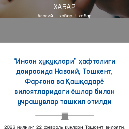
ХАБАР
Aсосий
хабар
хабар
“Инсон ҳуқуқлари” ҳафталиги
доирасида Навоий, Тошкент,
Фарғона ва Қашқадарё
вилоятларидаги ёшлар билан
учрашувлар ташкил этилди
2023 йилнинг 22 февраль кунлари Тошкент вилояти,