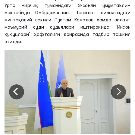
Ўрта Чирчиқ туманидаги 3-сонли умумтаълим
мактабида Омбудсманнинг Тошкент вилоятидаги
минтақавий вакили Рустам Камалов ҳамда вилоят
маъмурий суди судьялари иштирокида “Инсон
ҳуқуқлари” ҳафталиги доирасида тадбир ташкил
этилди.