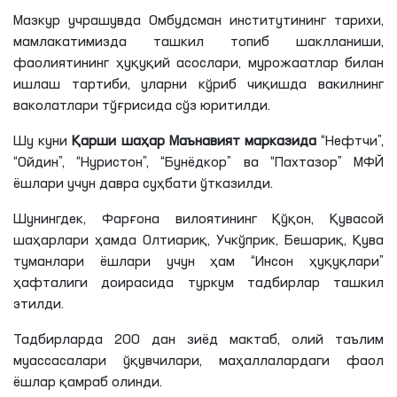
Мазкур учрашувда Омбудсман институтининг тарихи,
мамлакатимизда ташкил топиб шаклланиши,
фаолиятининг ҳуқуқий асослари, мурожаатлар билан
ишлаш тартиби, уларни кўриб чиқишда вакилнинг
ваколатлари тўғрисида сўз юритилди.
Шу куни
Қарши шаҳар Маънавият марказида
“Нефтчи”,
“Ойдин”, “
Нуристон
”, “Бунёдкор” ва “Пахтазор”
МФЙ
ёшлари учун давра суҳбати ўтказилди.
Шунингдек, Фарғона вилоятининг Қўқон, Қувасой
шаҳарлари ҳамда Олтиариқ,
Учкўприк
, Бешариқ, Қува
туманлари ёшлари учун ҳам “Инсон ҳуқуқлари”
ҳафталиги доирасида туркум тадбирлар ташкил
этилди.
Тадбирларда 200 дан зиёд мактаб, олий таълим
муассасалари ўқувчилари, маҳаллалардаги фаол
ёшлар қамраб олинди.