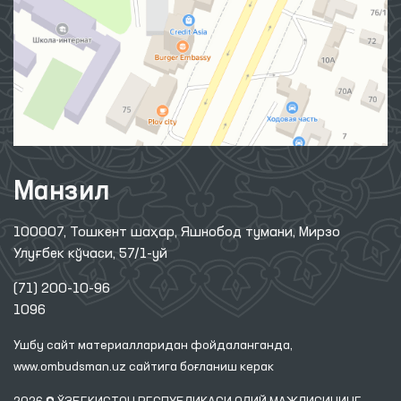
Манзил
100007, Тошкент шаҳар, Яшнобод тумани, Мирзо
Улуғбек кўчаси, 57/1-уй
(71) 200-10-96
1096
Ушбу сайт материалларидан фойдаланганда,
www.ombudsman.uz
сайтига боғланиш керак