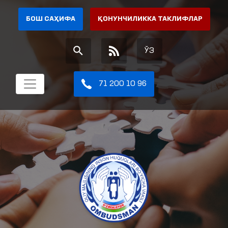
БОШ САҲИФА
ҚОНУНЧИЛИККА ТАКЛИФЛАР
ЎЗ
71 200 10 96