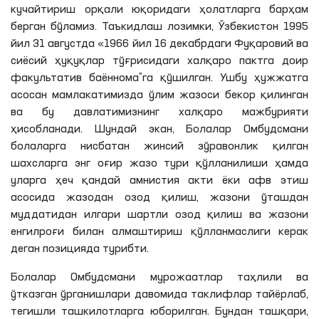
кучайтириш орқали юқоридаги ҳолатларга барҳам
берган бўламиз. Таъкидлаш
лозимки
, Ўзбекистон 1995
йил 31 августда «1966 йил 16 декабрдаги Фуқаровий ва
сиёсий ҳуқуқлар тўғрисидаги халқаро
пактга
доир
факультатив баённома”
га
қўшилган. Ушбу ҳужжатга
асосан мамлакатимизда ўлим жазоси бекор қилинган
ва бу давлатимизнинг халқаро мажбурияти
ҳисобланади. Шундай экан, Болалар Омбудсмани
болаларга нисбатан жинсий зўравонлик қилган
шахсларга энг оғир жазо тури қўлланилиши ҳамда
уларга ҳеч қандай амнистия акти ёки афв этиш
асосида жазодан озод қилиш, жазони ўташдан
муддатидан илгари шартли озод қилиш ва жазони
енгилроғи
билан алмаштириш қўлланмаслиги керак
деган позицияда
турибти
.
Болалар Омбудсмани мурожаатлар таҳлили ва
ўтказган ўрганишлари давомида таклифлар тайёрлаб,
тегишли ташкилотларга юборилган. Бундан ташқари,