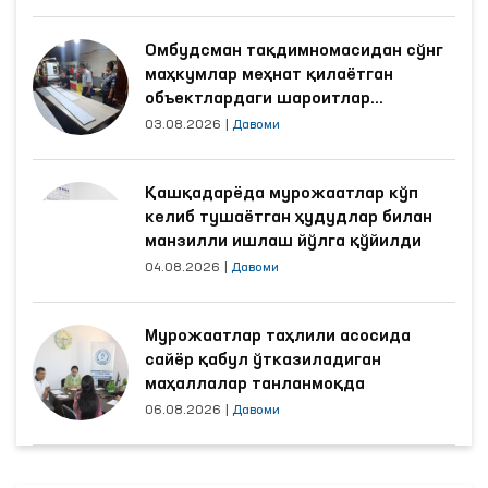
Омбудсман тақдимномасидан сўнг
маҳкумлар меҳнат қилаётган
объектлардаги шароитлар
яхшиланди
03.08.2026
|
Давоми
Қашқадарёда мурожаатлар кўп
келиб тушаётган ҳудудлар билан
манзилли ишлаш йўлга қўйилди
04.08.2026
|
Давоми
Мурожаатлар таҳлили асосида
сайёр қабул ўтказиладиган
маҳаллалар танланмоқда
06.08.2026
|
Давоми