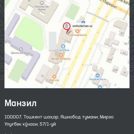
Манзил
100007, Тошкент шаҳар, Яшнобод тумани, Мирзо
Улуғбек кўчаси, 57/1-уй