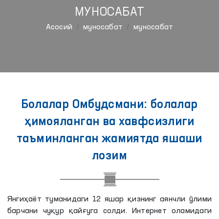
МУНОСАБАТ
Aсосий
муносабат
муносабат
Болалар Омбудсмани: болалар
ҳимояланган ва хавфсизлиги
таъминланган жамиятда яшаши
лозим
Янгиҳаёт туманидаги 12 яшар қизнинг аянчли ўлими
барчани чуқур қайғуга солди. Интернет оламидаги