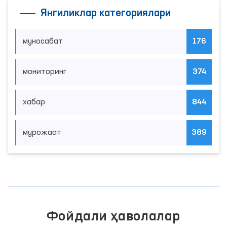
Янгиликлар категориялари
муносабат
176
мониторинг
374
хабар
844
мурожаат
389
Фойдали ҳаволалар