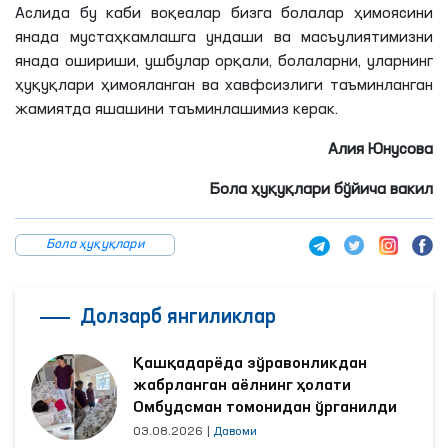
Аслида бу каби воқеалар бизга болалар ҳимоясини
янада мустаҳкамлашга ундаши ва масъулиятимизни
янада ошириши, ушбулар орқали, болаларни, уларнинг
ҳуқуқлари ҳимояланган ва хавфсизлиги таъминланган
жамиятда яшашини таъминлашимиз керак.
Алия
Юнусова
Бола ҳуқуқлари бўйича вакил
Бола ҳуқуқлари
Долзарб янгиликлар
Қашқадарёда зўравонликдан
жабрланган аёлнинг ҳолати
Омбудсман томонидан ўрганилди
03.08.2026
|
Давоми