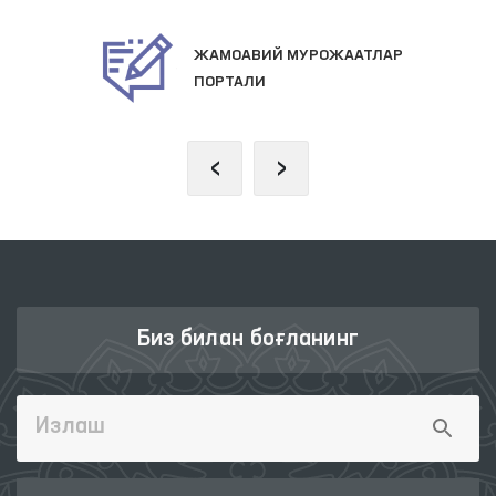
ТЛАР
ПРЕЗИДЕНТНИНГ РАСМ
ВЕБ-САЙТИ
‹
›
Биз билан боғланинг