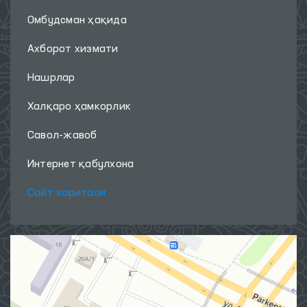
Омбудсман ҳақида
Ахборот хизмати
Нашрлар
Халқаро ҳамкорлик
Савол-жавоб
Интернет қабулхона
Сайт харитаси