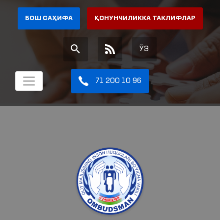
БОШ САҲИФА
ҚОНУНЧИЛИККА ТАКЛИФЛАР
ЎЗ
71 200 10 96