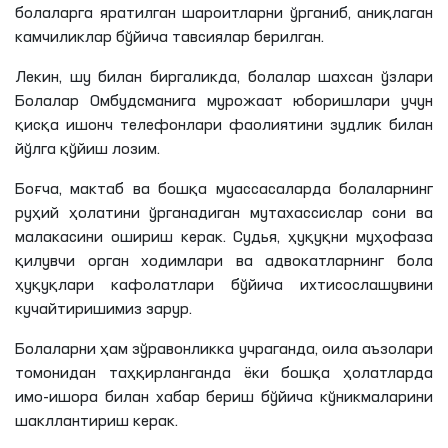
болаларга яратилган шароитларни ўрганиб, аниқлаган
камчиликлар бўйича тавсиялар берилган.
Лекин, шу билан биргаликда, болалар шахсан ўзлари
Болалар Омбудсманига мурожаат юборишлари учун
қисқа ишонч телефонлари фаолиятини зудлик билан
йўлга қўйиш лозим.
Боғча, мактаб ва бошқа муассасаларда болаларнинг
руҳий ҳолатини ўрганадиган мутахассислар сони ва
малакасини ошириш керак. Судья, ҳуқуқни муҳофаза
қилувчи
орган ходимлари ва адвокатларнинг бола
ҳуқуқлари кафолатлари бўйича
ихтисослашувини
кучайтиришимиз зарур.
Болаларни ҳам зўравонликка учраганда, оила аъзолари
томонидан таҳқирланганда ёки бошқа ҳолатларда
имо-ишора билан хабар бериш бўйича кўникмаларини
шакллантириш керак.