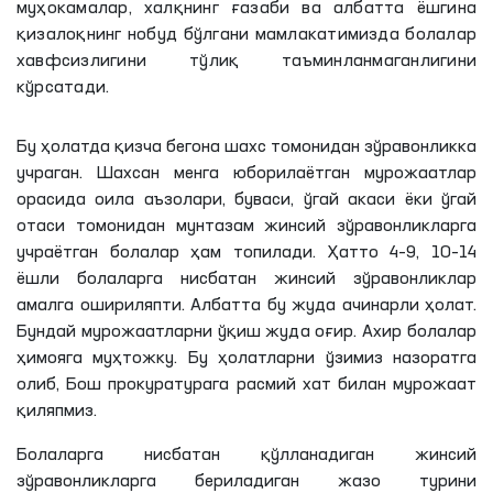
муҳокамалар, халқнинг ғазаби ва албатта ёшгина
қизалоқнинг нобуд бўлгани мамлакатимизда болалар
хавфсизлигини тўлиқ таъминланмаганлигини
кўрсатади.
Бу ҳолатда қизча бегона шахс томонидан зўравонликка
учраган. Шахсан менга юборилаётган мурожаатлар
орасида оила аъзолари, буваси, ўгай акаси ёки ўгай
отаси томонидан мунтазам жинсий зўравонликларга
учраётган болалар ҳам топилади. Ҳатто 4–9, 10–14
ёшли болаларга нисбатан жинсий зўравонликлар
амалга ошириляпти. Албатта бу жуда ачинарли ҳолат.
Бундай мурожаатларни ўқиш жуда оғир. Ахир болалар
ҳимояга муҳтожку. Бу ҳолатларни ўзимиз назоратга
олиб, Бош прокуратурага расмий хат билан мурожаат
қиляпмиз.
Болаларга нисбатан қўлланадиган жинсий
зўравонликларга бериладиган жазо турини