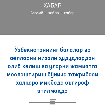
ХАБАР
Aсосий
хабар
хабар
Ўзбекистоннинг болалар ва
аёлларни низоли ҳудудлардан
олиб келиш ва уларни жамиятга
мослаштириш бўйича тажрибаси
халқаро миқёсда эътироф
этилмоқда