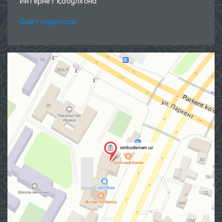
Интернет қабулхона
Сайт харитаси