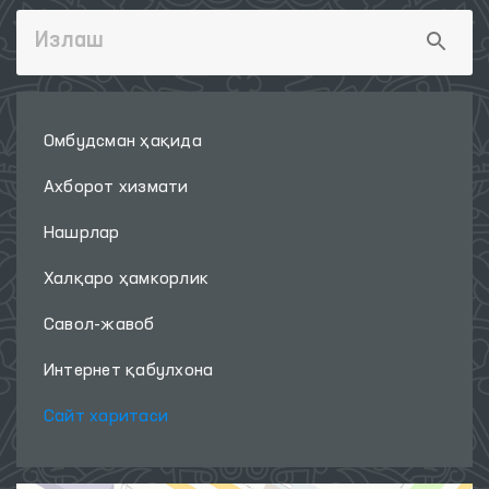
Омбудсман ҳақида
Ахборот хизмати
Нашрлар
Халқаро ҳамкорлик
Савол-жавоб
Интернет қабулхона
Сайт харитаси