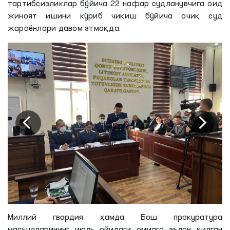
тартибсизликлар бўйича 22 нафар судланувчига оид
жиноят ишини кўриб чиқиш бўйича очиқ суд
жараёнлари давом этмоқда.
Миллий гвардия ҳамда Бош прокуратура
масъулларининг июль ойидаги оммага эълон қилган