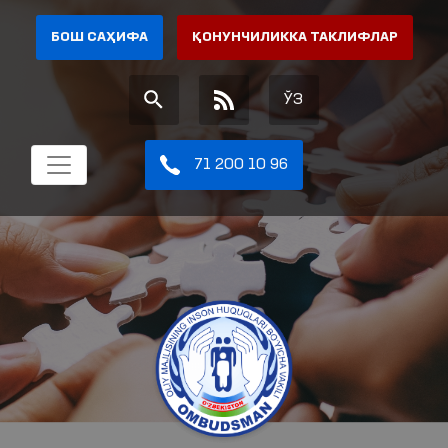
БОШ САҲИФА
ҚОНУНЧИЛИККА ТАКЛИФЛАР
ЎЗ
71 200 10 96