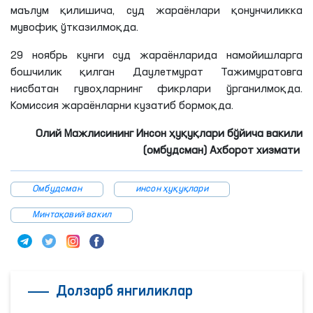
маълум
қилишича
, суд жараёнлари қонунчиликка
мувофиқ ўтказилмоқда.
29 ноябрь
кунги
суд жараёнларида намойишларга
бошчилик қилган
Даулетмурат
Тажимуратовга
нисбатан гувоҳларнинг фикрлари ўрганилмоқда.
Комиссия жараёнларни кузатиб бормоқда.
Олий Мажлисининг Инсон ҳуқуқлари бўйича вакили
(омбудсман) Ахборот хизмати
Омбудсман
инсон ҳуқуқлари
Минтақавий вакил
Долзарб янгиликлар