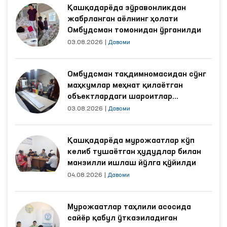
Қашқадарёда зўравонликдан
жабрланган аёлнинг ҳолати
Омбудсман томонидан ўрганилди
03.08.2026
|
Давоми
Омбудсман тақдимномасидан сўнг
маҳкумлар меҳнат қилаётган
объектлардаги шароитлар
яхшиланди
03.08.2026
|
Давоми
Қашқадарёда мурожаатлар кўп
келиб тушаётган ҳудудлар билан
манзилли ишлаш йўлга қўйилди
04.08.2026
|
Давоми
Мурожаатлар таҳлили асосида
сайёр қабул ўтказиладиган