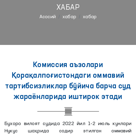
ХАБАР
Aсосий
хабар
хабар
Комиссия аъзолари
Қорақалпоғистондаги оммавий
тартибсизликлар бўйича барча суд
жараёнларида иштирок этади
Бухоро вилоят судида 2022 йил 1-2 июль кунлари
Нукус шаҳрида содир этилган оммавий