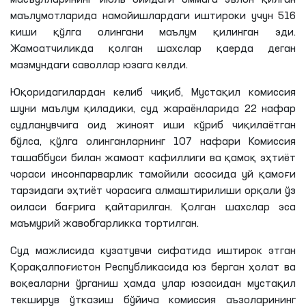
маълумотларида намойишлардаги иштироки учун 516
киши қўлга олингани маълум қилинган эди.
Жамоатчиликда қолган шахслар қаерда деган
мазмундаги саволлар юзага келди.
Юқоридагилардан келиб чиқиб, Мустақил комиссия
шуни маълум
қиладики
, суд жараёнларида 22 нафар
судланувчига оид жиноят иши кўриб чиқилаётган
бўлса, қўлга олинганларнинг 107 нафари Комиссия
ташаббуси билан жамоат кафиллиги ва қамоқ эҳтиёт
чораси инсонпарварлик тамойили асосида уй қамоғи
тарзидаги эҳтиёт чорасига алмаштирилиши орқали ўз
оиласи
бағрига
қайтарилган. Қолган шахслар эса
маъмурий жавобгарликка тортилган.
Суд мажлисида кузатувчи сифатида иштирок этган
Қорақалпоғистон Республикасида юз берган ҳолат ва
воқеаларни ўрганиш ҳамда улар юзасидан мустақил
текширув ўтказиш бўйича комиссия аъзоларининг