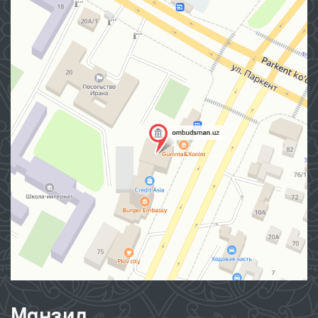
Манзил