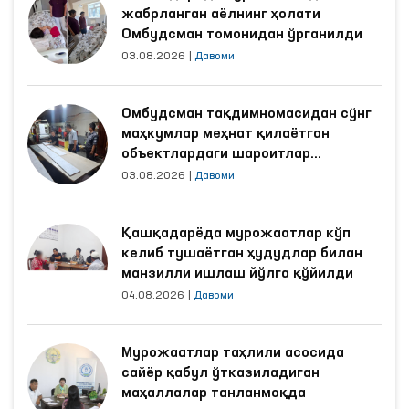
жабрланган аёлнинг ҳолати
Омбудсман томонидан ўрганилди
03.08.2026
|
Давоми
Омбудсман тақдимномасидан сўнг
маҳкумлар меҳнат қилаётган
объектлардаги шароитлар
яхшиланди
03.08.2026
|
Давоми
Қашқадарёда мурожаатлар кўп
келиб тушаётган ҳудудлар билан
манзилли ишлаш йўлга қўйилди
04.08.2026
|
Давоми
Мурожаатлар таҳлили асосида
сайёр қабул ўтказиладиган
маҳаллалар танланмоқда