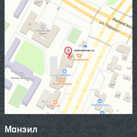
Манзил