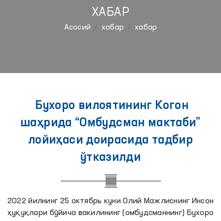
ХАБАР
Aсосий
хабар
хабар
Бухоро вилоятининг Когон
шаҳрида “Омбудсман мактаби”
лойиҳаси доирасида тадбир
ўтказилди
2022 йилнинг 25 октябрь куни Олий Мажлиснинг Инсон
ҳуқуқлари бўйича вакилининг (омбудсманнинг) Бухоро