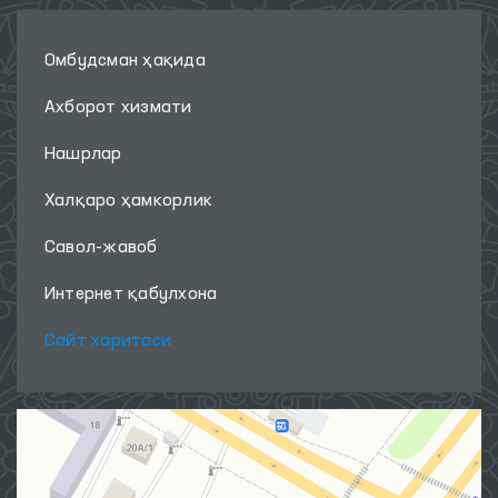
Омбудсман ҳақида
Ахборот хизмати
Нашрлар
Халқаро ҳамкорлик
Савол-жавоб
Интернет қабулхона
Сайт харитаси