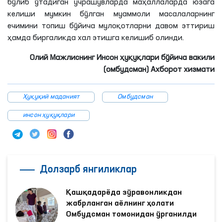
бўлиб ўтадиган учрашувларда маҳаллаларда юзага
келиши мумкин бўлган муаммоли масалаларнинг
ечимини топиш бўйича мулоқотларни давом эттириш
ҳамда биргаликда хал этишга келишиб олинди.
Олий Мажлиснинг Инсон ҳуқуқлари бўйича вакили
(омбудсман) Ахборот хизмати
Ҳуқуқий маданият
Омбудсман
инсон ҳуқуқлари
Долзарб янгиликлар
Қашқадарёда зўравонликдан
жабрланган аёлнинг ҳолати
Омбудсман томонидан ўрганилди