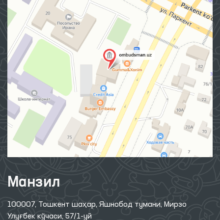
Манзил
100007, Тошкент шаҳар, Яшнобод тумани, Мирзо
Улуғбек кўчаси, 57/1-уй