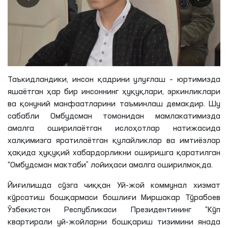
Таъкидландики,
инсон қадрини улуғлаш – юртимизда
яшаётган ҳар бир инсоннинг ҳуқуқлари, эркинликлари
ва қонуний манфаатларини таъминлаш демакдир. Шу
сабабли Омбудсман томонидан мамлакатимизда
амалга оширилаётган ислоҳотлар натижасида
халқимизга яратилаётган қулайликлар ва имтиёзлар
ҳақида ҳуқуқий хабардорликни оширишга қаратилган
“Омбудсман мактаби” лойиҳаси амалга оширилмоқда.
Йиғилишда сўзга чиққан
Уй-жой коммунал хизмат
кўрсатиш бошқармаси
бошлиғи Миршакар Тўрабоев
Ўзбекистон Республикаси Президентининг “Кўп
квартирали уй-жойларни бошқариш тизимини янада