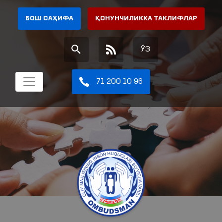
БОШ САҲИФА
ҚОНУНЧИЛИККА ТАКЛИФЛАР
ЎЗ
71 200 10 96