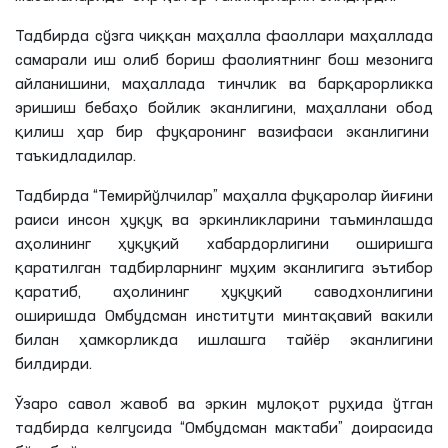
Тадбирда сўзга чиққан маҳалла фаоллари маҳаллада
самарали иш олиб бориш фаолиятнинг бош мезонига
айланишини, маҳаллада тинчлик ва барқарорликка
эришиш бебаҳо бойлик эканлигини, маҳаллани обод
қилиш ҳар бир фуқаронинг вазифаси эканлигини
таъкидладилар.
Тадбирда
“Темирйўлчилар”
маҳалла фуқаролар йиғини
раиси инсон ҳуқуқ ва эркинликларини таъминлашда
аҳолининг ҳуқуқий хабардорлигини оширишга
қаратилган тадбирларнинг муҳим эканлигига эътибор
қаратиб, аҳолининг ҳуқуқий саводхонлигини
оширишда Омбудсман институти минтақавий вакили
билан ҳамкорликда ишлашга тайёр эканлигини
билдирди.
Ўзаро савол жавоб ва эркин мулоқот руҳида ўтган
тадбирда келгусида “Омбудсман мактаби” доирасида