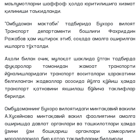
маълумотларни шаффоф ҳолда юритилишига хизмат
қилиниши таъкидланди.
“Омбудсман мактаби” тадбирида Бухоро вилоят
Транспорт департаменти бошлиғи Фахриддин
Ражабов ҳам иштирок этиб, соҳада амалга оширилган
ишларга тўхталди.
Аҳоли билан очиқ мулоқот шаклида ўтган тадбирда
фуқаролар томонидан жамоат транспорти
йўналишларидаги транспорт воситалари ҳаракатини
белгиланган жадваллар асосида йўлга қўйиш ҳамда
транспорт қатновини яхшилаш бўйича таклифлар
берилди.
Омбудсманнинг Бухоро вилоятидаги минтақавий вакили
А.Хусейнова минтақавий
вакил фаолиятини амалга
оширишда давлат органлари ва ташкилотлари ҳамда
ўзини ўзи бошқариш органлари ҳамкорлиги
масалаларида бир қатор таклифларни билдирди.