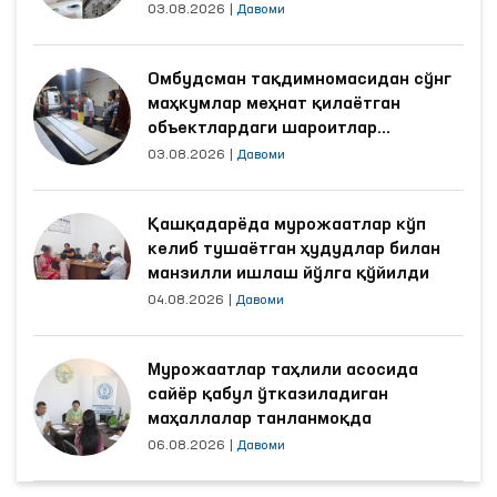
03.08.2026
|
Давоми
Омбудсман тақдимномасидан сўнг
маҳкумлар меҳнат қилаётган
объектлардаги шароитлар
яхшиланди
03.08.2026
|
Давоми
Қашқадарёда мурожаатлар кўп
келиб тушаётган ҳудудлар билан
манзилли ишлаш йўлга қўйилди
04.08.2026
|
Давоми
Мурожаатлар таҳлили асосида
сайёр қабул ўтказиладиган
маҳаллалар танланмоқда
06.08.2026
|
Давоми