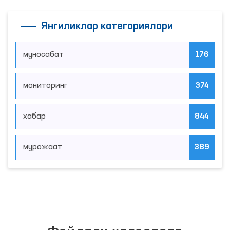
Янгиликлар категориялари
муносабат
176
мониторинг
374
хабар
844
мурожаат
389