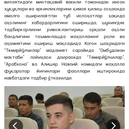
вилоятидаги минтақавий вакили томонидан инсон
ҳуқуқлари ва эркинликларини ҳимоя қилиш соҳасида
амалга оширилаётган туб ислоҳотлар ҳақида
аҳолининг хабардорлигини оширишда, шунингдек
тадбиркорликни ривожлантириш орқали аҳоли
бандлигини таъминлашда маҳалланинг роли ва
аҳамиятини ошириш мақсадида Когон шаҳридаги
“Темирйўлчилар” маданият саройида “Омбудсман
мактаби” лойиҳаси доирасида “Темирйўлчилар”,
“Арабхона” ва Алишер Навоий номидаги маҳалла
фуқаролар йиғинлари фаоллари иштирокида
навбатдаги тадбир ўтказилди.