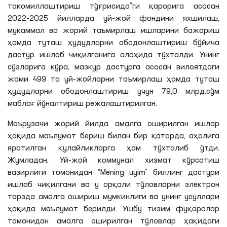
такомиллаштириш тўғрисида”ги қарорига асосан
2022-2025 йилларда уй-жой фондини яхшилаш,
мукаммал ва жорий таъмирлаш ишларини бажариш
ҳамда туташ ҳудудларни ободонлаштириш бўйича
дастур ишлаб чиқилганига алоҳида тўхталди. Унинг
сўзларига кўра, мазкур дастурга асосан вилоятдаги
жами 499 та уй-жойларни таъмирлаш ҳамда туташ
ҳудудларни ободонлаштириш учун 79,0 млрд.сўм
маблағ йўналтириш режалаштирилган.
Маърузачи жорий йилда амалга оширилган ишлар
ҳақида маълумот бериш билан бир қаторда, аҳолига
яратилган қулайликларга ҳам тўхталиб ўтди.
Жумладан, Уй-жой коммунал хизмат кўрсатиш
вазирлиги томонидан “Mening uyim” биллинг дастури
ишлаб чиқилгани ва у орқали тўловларни электрон
тарзда амалга ошириш мумкинлиги ва унинг усуллари
ҳақида маълумот берилди. Ушбу тизим фуқаролар
томонидан амалга оширилган тўловлар ҳақидаги