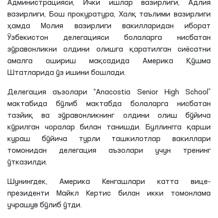
Администрацияси, Ички ишлар вазирлиги, Адлия
вазирлиги, Бош прокуратура, Халқ таълими вазирлиги
ҳамда Молия вазирлиги вакилларидан иборат
Ўзбекистон делегацияси болаларга нисбатан
зўравонликни олдини олишга қаратилган сиёсатни
амалга ошириш мақсадида Америка Қўшма
Штатларида ўз ишини бошлади.
Делегация аъзолари “Anacostia Senior High School”
мактабида бўлиб мактабда болаларга нисбатан
тазйиқ ва зўравонликнинг олдини олиш бўйича
кўрилган чоралар билан танишди. Буллингга қарши
кураш бўйича турли ташкилотлар вакиллари
томонидан делегация аъзолари учун тренинг
ўтказилди.
Шунингдек, Америка Кенгашлари катта вице-
президенти Майкл Кертис билан икки томонлама
учрашув бўлиб ўтди.