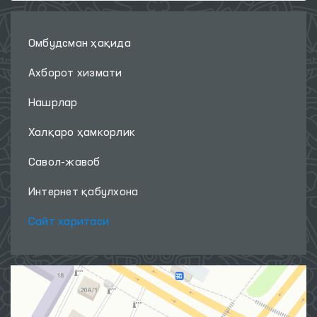
Омбудсман ҳақида
Ахборот хизмати
Нашрлар
Халқаро ҳамкорлик
Савол-жавоб
Интернет қабулхона
Сайт харитаси