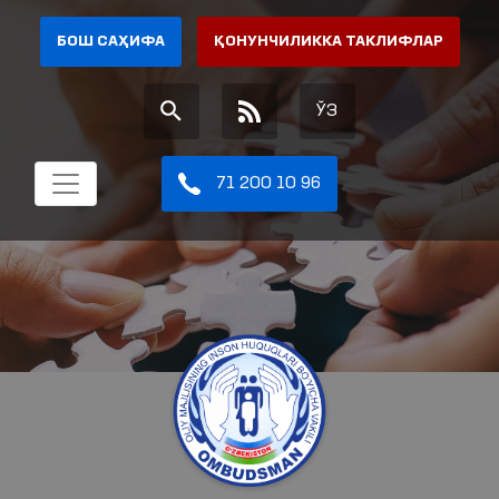
БОШ САҲИФА
ҚОНУНЧИЛИККА ТАКЛИФЛАР
ЎЗ
71 200 10 96