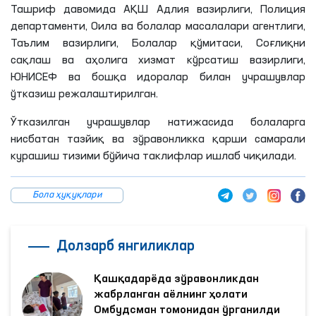
Ташриф давомида АҚШ Адлия вазирлиги, Полиция
департаменти, Оила ва болалар масалалари агентлиги,
Таълим вазирлиги, Болалар қўмитаси, Соғлиқни
сақлаш ва аҳолига хизмат кўрсатиш вазирлиги,
ЮНИСЕФ ва бошқа идоралар билан учрашувлар
ўтказиш режалаштирилган.
Ўтказилган учрашувлар натижасида болаларга
нисбатан тазйиқ ва зўравонликка қарши самарали
курашиш тизими бўйича таклифлар ишлаб чиқилади.
Бола ҳуқуқлари
Долзарб янгиликлар
Қашқадарёда зўравонликдан
жабрланган аёлнинг ҳолати
Омбудсман томонидан ўрганилди