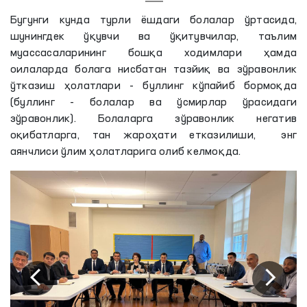
Бугунги кунда турли ёшдаги болалар ўртасида,
шунингдек ўқувчи ва ўқитувчилар, таълим
муассасаларининг бошқа ходимлари ҳамда
оилаларда болага нисбатан тазйиқ ва зўравонлик
ўтказиш ҳолатлари - буллинг кўпайиб бормоқда
(буллинг - болалар ва ўсмирлар ўрасидаги
зўравонлик). Болаларга зўравонлик негатив
оқибатларга, тан жароҳати етказилиши, энг
аянчлиси ўлим ҳолатларига олиб келмоқда.