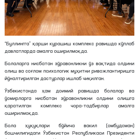
“Буллингга” қарши курашиш комплекс равишда кўплаб
давлатларда амалга оширилмоқда.
Болаларга нисбатан зўравонликни ўз вақтида олдини
олиш ва соғлом психологик муҳитни ривожлантиришга
йўналтирилган дастурлар ишлаб чиқилган.
Ўзбекистонда ҳам доимий равишда болалар ва
ўсмирларга нисбатан зўравонликни олдини олишга
қаратилган комплекс чора-тадбирлар амалга
оширилмоқда.
Бола ҳуқуқлари бўйича вакил (омбудсман)
бошчилигидаги Ўзбекистон Республикаси Президенти