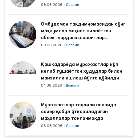
03.08.2026
|
Давоми
Омбудсман тақдимномасидан сўнг
маҳкумлар меҳнат қилаётган
объектлардаги шароитлар
яхшиланди
03.08.2026
|
Давоми
Қашқадарёда мурожаатлар кўп
келиб тушаётган ҳудудлар билан
манзилли ишлаш йўлга қўйилди
04.08.2026
|
Давоми
Мурожаатлар таҳлили асосида
сайёр қабул ўтказиладиган
маҳаллалар танланмоқда
06.08.2026
|
Давоми