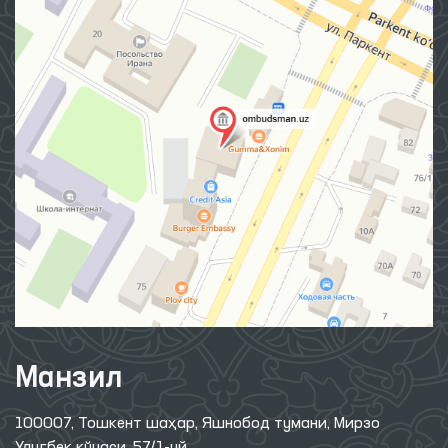
Манзил
100007, Тошкент шаҳар, Яшнобод тумани, Мирзо
Улуғбек кўчаси, 57/1-уй