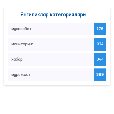
Янгиликлар категориялари
муносабат
176
мониторинг
374
хабар
844
мурожаат
389