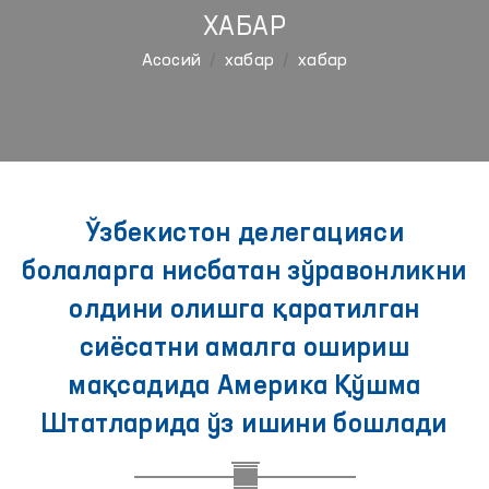
ХАБАР
Aсосий
хабар
хабар
Ўзбекистон делегацияси
болаларга нисбатан зўравонликни
олдини олишга қаратилган
сиёсатни амалга ошириш
мақсадида Америка Қўшма
Штатларида ўз ишини бошлади