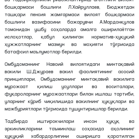
бошқармаси бошлиғи Л.Хайруллаев, Бюджетдан
ташқари пенсия жамғармаси вилоят бошқармаси
бошлиғи вазифасини бажарувчи А.Мардонқулов
томонидан ушбу соҳаларда амалга оширилаётган
ислоҳотлар, қабул қилинган норматив-ҳуқуқий
ҳужжатларнинг мазмун ва моҳияти тўғрисида
батафсил маълумотлар берилди.
Омбудсманнинг Навоий вилоятидаги минтақавий
вакили Ш.Джураев вакил фаолиятининг асосий
принциплари, Омбудсманнинг минтақавий вакилига
мурожаат қилиш усуллари ва воситалари,
фуқароларнинг мурожаатлари билан ишлаш тартиби,
уларнинг кўриб чиқилишида вакилнинг ҳуқуқлари ва
мажбуриятлари тўғрисида тушунтиришлар берилди.
Тадбирда иштирокчилари инсон ҳуқуқ ва
эркинликларини таъминлаш соҳасида аҳолининг
ҳуқуқий хабардорлигини оширишга қаратилган