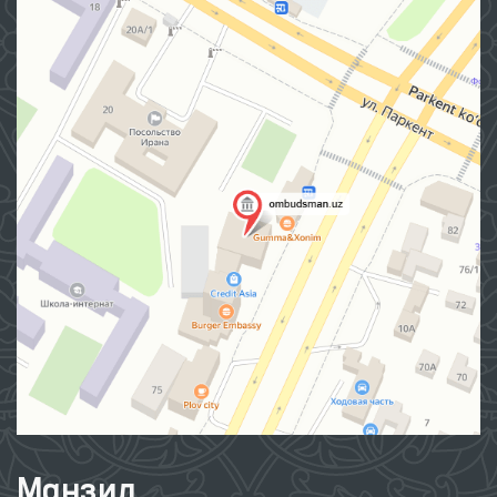
Манзил