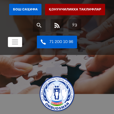
БОШ САҲИФА
ҚОНУНЧИЛИККА ТАКЛИФЛАР
ЎЗ
71 200 10 96