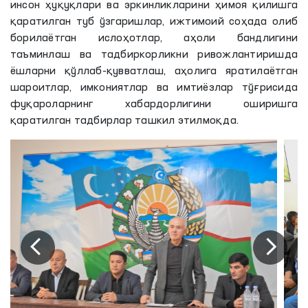
инсон ҳуқуқлари ва эркинликларини ҳимоя қилишга
қаратилган туб ўзгаришлар, ижтимоий соҳада олиб
борилаётган ислоҳотлар, аҳоли бандлигини
таъминлаш ва тадбиркорликни ривожлантиришда
ёшларни қўллаб-қувватлаш, аҳолига яратилаётган
шароитлар, имкониятлар ва имтиёзлар тўғрисида
фуқароларнинг хабардорлигини оширишга
қаратилган тадбирлар ташкил этилмоқда.