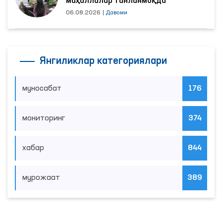
маҳаллалар танланмоқда
06.08.2026
|
Давоми
Янгиликлар категориялари
муносабат
176
мониторинг
374
хабар
844
мурожаат
389