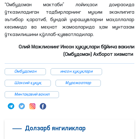
“Омбудсман мактаби” лойиҳаси доирасида
ўтказиладиган тадбирларнинг муҳим эканлигига
эътибор қаратиб, бундай учрашувларни маҳаллалар
кесимида ва меҳнат жамоаларида ҳам мунтазам
ўтказилишини қўллаб-қувватладилар.
Олий Мажлиснинг Инсон ҳуқуқлари бўйича вакили
(Омбудсман) Ахборот хизмати
Омбудсман
инсон ҳуқуқлари
Шахсий ҳуқуқ
Мурожаатлар
Минтақавий вакил
Долзарб янгиликлар