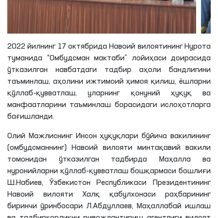
2022 йилнинг 17 октябрида Навоий вилоятининг Нурота
туманида “Омбудсман мактаби” лойиҳаси доирасида
ўтказилган навбатдаги тадбир аҳоли бандлигини
таъминлаш, аҳолини ижтимоий ҳимоя қилиш, ёшларни
қўллаб-қувватлаш, уларнинг қонуний ҳуқуқ ва
манфаатларини таъминлаш борасидаги ислоҳотларга
бағишланди.
Олий Мажлиснинг Инсон ҳуқуқлари бўйича вакилининг
(омбудсманнинг) Навоий вилояти минтақавий вакили
томонидан ўтказилган тадбирда Маҳалла ва
нуронийларни қўллаб-қувватлаш бошқармаси бошлиғи
Ш.Набиев, Ўзбекистон Республикаси Президентининг
Навоий вилояти Халқ қабулхонаси раҳбарининг
биринчи ўринбосари Л.Абдуллаев, Маҳаллабай ишлаш
ва тадбиркорликни ривожлантириш агентлиги вилоят