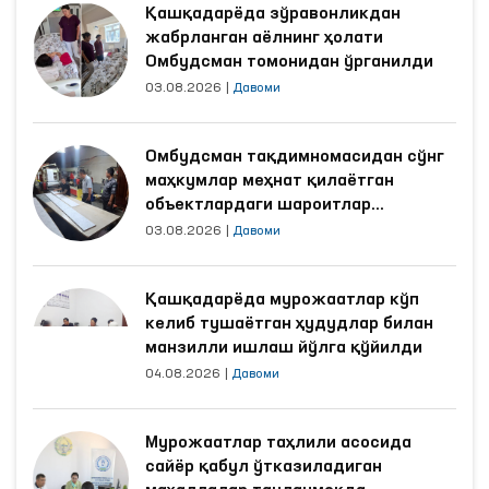
Қашқадарёда зўравонликдан
жабрланган аёлнинг ҳолати
Омбудсман томонидан ўрганилди
03.08.2026
|
Давоми
Омбудсман тақдимномасидан сўнг
маҳкумлар меҳнат қилаётган
объектлардаги шароитлар
яхшиланди
03.08.2026
|
Давоми
Қашқадарёда мурожаатлар кўп
келиб тушаётган ҳудудлар билан
манзилли ишлаш йўлга қўйилди
04.08.2026
|
Давоми
Мурожаатлар таҳлили асосида
сайёр қабул ўтказиладиган