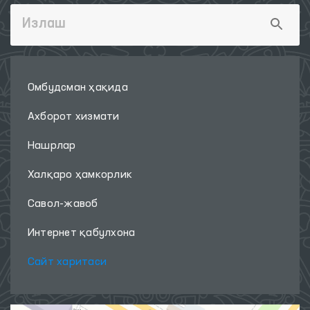
Омбудсман ҳақида
Ахборот хизмати
Нашрлар
Халқаро ҳамкорлик
Савол-жавоб
Интернет қабулхона
Сайт харитаси