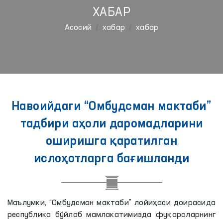
ХАБАР
Aсосий
хабар
хабар
Навоийдаги “Омбудсман мактаби”
тадбири аҳоли даромадларини
оширишга қаратилган
ислоҳотларга бағишланди
Маълумки, “Омбудсман мактаби” лойиҳаси доирасида
республика бўйлаб мамлакатимизда фуқароларнинг