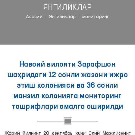
ЯНГИЛИКЛАР
Aсосий
Янгиликлар
мониторинг
Навоий вилояти Зарафшон
шаҳридаги 12 сонли жазони ижро
этиш колонияси ва 36 сонли
манзил колонияга мониторинг
ташрифлари амалга оширилди
Жорий йилнинг 20 сентябрь куни Олий Мажлиснинг