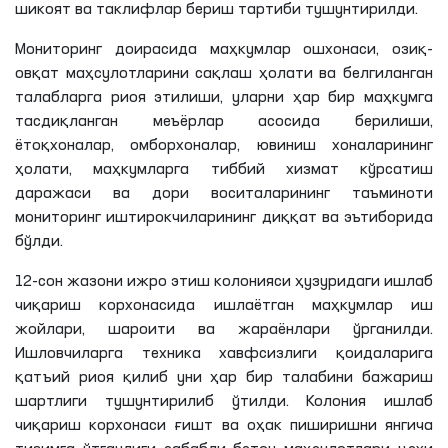
шикоят ва таклифлар бериш тартиби тушунтирилди.
Мониторинг доирасида маҳкумлар ошхонаси, озиқ-
овқат маҳсулотларини сақлаш ҳолати ва белгиланган
талабларга риоя этилиши, уларни ҳар бир маҳкумга
тасдиқланган меъёрлар асосида берилиши,
ётоқхоналар, омборхоналар, ювиниш хоналарининг
ҳолати, маҳкумларга тиббий хизмат кўрсатиш
даражаси ва дори воситаларининг таъминоти
мониторинг иштирокчиларининг диққат ва эътиборида
бўлди.
12-сон жазони ижро этиш колонияси ҳузуридаги ишлаб
чиқариш корхонасида ишлаётган маҳкумлар иш
жойлари, шароити ва жараёнлари ўрганилди.
Ишловчиларга техника хавфсизлиги қоидаларига
қатъий риоя қилиб уни ҳар бир талабини бажариш
шартлиги
тушунтирилиб ўтилди. Колония ишлаб
чиқариш корхонаси ғишт ва оҳак пиширишни янгича