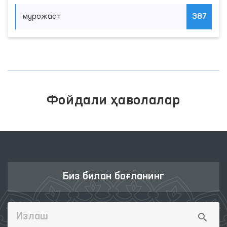
мурожаат
387
Фойдали ҳаволалар
Биз билан боғланинг