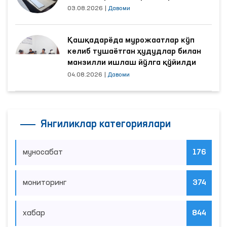
яхшиланди
03.08.2026
|
Давоми
Қашқадарёда мурожаатлар кўп
келиб тушаётган ҳудудлар билан
манзилли ишлаш йўлга қўйилди
04.08.2026
|
Давоми
Янгиликлар категориялари
муносабат
176
мониторинг
374
хабар
844