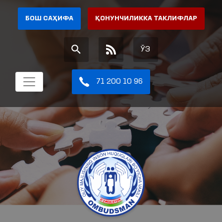
БОШ САҲИФА
ҚОНУНЧИЛИККА ТАКЛИФЛАР
ЎЗ
71 200 10 96