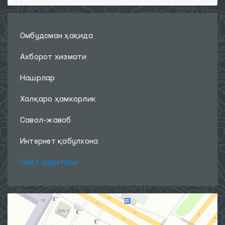
Омбудсман ҳақида
Ахборот хизмати
Нашрлар
Халқаро ҳамкорлик
Савол-жавоб
Интернет қабулхона
Сайт харитаси