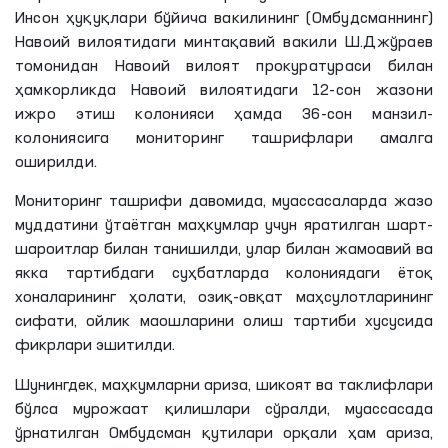
Инсон ҳуқуқлари бўйича вакилининг (Омбудсманнинг)
Навоий вилоятидаги минтақавий вакили Ш.Джўраев
томонидан Навоий вилоят прокуратураси билан
ҳамкорликда Навоий вилоятидаги 12-сон жазони
ижро этиш колонияси ҳамда 36-сон манзил-
колониясига мониторинг ташрифлари амалга
оширилди.
Мониторинг ташрифи давомида, муассасаларда жазо
муддатини ўтаётган маҳкумлар учун яратилган шарт-
шароитлар билан танишилди, улар билан жамоавий ва
якка тартибдаги суҳбатларда колониядаги ётоқ
хоналарининг ҳолати, озиқ-овқат маҳсулотларининг
сифати, ойлик маошларини олиш тартиби хусусида
фикрлари эшитилди.
Шунингдек, маҳкумларни ариза, шикоят ва таклифлари
бўлса мурожаат қилишлари сўралди, муассасада
ўрнатилган Омбудсман қутилари орқали ҳам ариза,