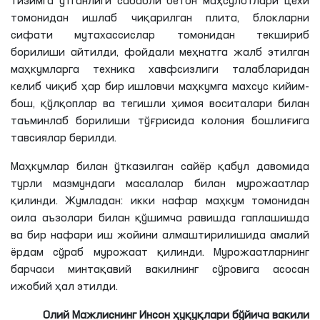
тизимга ўтганлиги сабабли бетон маҳсулотлари цехи
томонидан ишлаб чиқарилган плита, блокларни
сифати мутахассислар томонидан текшириб
борилиши айтилди, фойдали меҳнатга жалб этилган
маҳкумларга техника хавфсизлиги талабларидан
келиб чиқиб ҳар бир ишловчи маҳкумга махсус кийим-
бош, қўлқоплар ва тегишли ҳимоя воситалари билан
таъминлаб борилиши тўғрисида колония бошлиғига
тавсиялар берилди.
Маҳкумлар билан ўтказилган сайёр қабул давомида
турли мазмундаги масалалар билан мурожаатлар
қилинди. Жумладан: икки нафар маҳкум томонидан
оила аъзолари билан қўшимча равишда гаплашишда
ва бир нафари иш жойини алмаштирилишида амалий
ёрдам сўраб мурожаат қилинди. Мурожаатларнинг
барчаси минтақавий вакилнинг сўровига асосан
ижобий ҳал этилди.
Олий Мажлиснинг Инсон ҳуқуқлари бўйича вакили