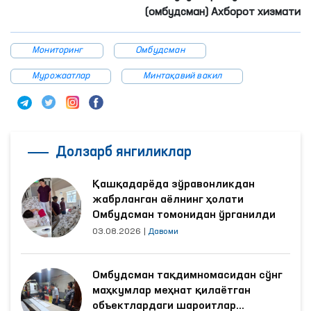
(омбудсман) Ахборот хизмати
Мониторинг
Омбудсман
Мурожаатлар
Минтақавий вакил
Долзарб янгиликлар
Қашқадарёда зўравонликдан
жабрланган аёлнинг ҳолати
Омбудсман томонидан ўрганилди
03.08.2026
|
Давоми
Омбудсман тақдимномасидан сўнг
маҳкумлар меҳнат қилаётган
объектлардаги шароитлар