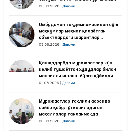
03.08.2026
|
Давоми
Омбудсман тақдимномасидан сўнг
маҳкумлар меҳнат қилаётган
объектлардаги шароитлар
яхшиланди
03.08.2026
|
Давоми
Қашқадарёда мурожаатлар кўп
келиб тушаётган ҳудудлар билан
манзилли ишлаш йўлга қўйилди
04.08.2026
|
Давоми
Мурожаатлар таҳлили асосида
сайёр қабул ўтказиладиган
маҳаллалар танланмоқда
06.08.2026
|
Давоми