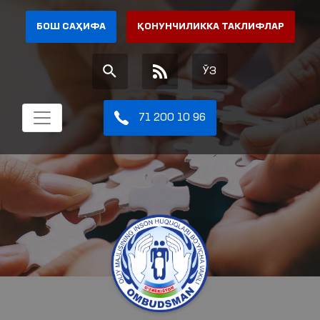
БОШ САҲИФА
ҚОНУНЧИЛИККА ТАКЛИФЛАР
ЎЗ
71 200 10 96