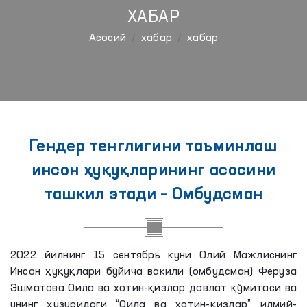
ХАБАР
Aсосий
хабар
хабар
Гендер тенглигини таъминлаш
инсон ҳуқуқларининг асосини
ташкил этади – Омбудсман
2022 йилнинг 15 сентябрь куни Олий Мажлиснинг
Инсон ҳуқуқлари бўйича вакили (омбудсман) Феруза
Эшматова Оила ва хотин-қизлар давлат қўмитаси ва
унинг ҳузуридаги “Оила ва хотин-қизлар” илмий-