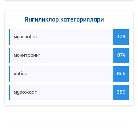
Янгиликлар категориялари
муносабат
176
мониторинг
374
хабар
844
мурожаат
389