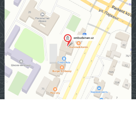
Манзил
100007, Тошкент шаҳар, Яшнобод тумани, Мирзо