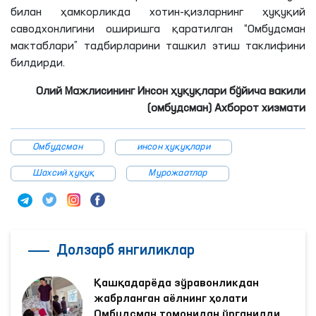
билан ҳамкорликда хотин-қизларнинг ҳуқуқий
саводхонлигини оширишга қаратилган “Омбудсман
мактаблари” тадбирларини ташкил этиш таклифини
билдирди.
Олий Мажлисининг Инсон ҳуқуқлари бўйича вакили
(омбудсман) Ахборот хизмати
Омбудсман
инсон ҳуқуқлари
Шахсий ҳуқуқ
Мурожаатлар
Долзарб янгиликлар
Қашқадарёда зўравонликдан
жабрланган аёлнинг ҳолати
Омбудсман томонидан ўрганилди