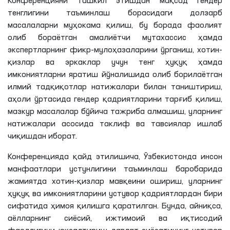
Конференцияни ташкил этишдан мақсад гендер
тенглигини таъминлаш борасидаги долзарб
масалаларни муҳокама қилиш, бу борада фаолият
олиб бораётган амалиётчи мутахассис ҳамда
экспертларнинг фикр-мулоҳазаларини ўрганиш, хотин-
қизлар ва эркаклар учун тенг ҳуқуқ ҳамда
имкониятларни яратиш йўналишида олиб борилаётган
илмий тадқиқотлар натижалари билан таништириш,
аҳоли ўртасида гендер қадриятларини тарғиб қилиш,
мазкур масалалар бўйича тажриба алмашиш, уларнинг
натижалари асосида таклиф ва тавсиялар ишлаб
чиқишдан иборат.
Конференцияда қайд
этилишича
, Ўзбекистонда инсон
манфаатлари устунлигини таъминлаш баробарида
жамиятда хотин-қизлар
мавқеини
ошириш, уларнинг
ҳуқуқ ва имкониятларини устувор қадриятлардан бири
сифатида ҳимоя қилишга қаратилган. Бунда, айниқса,
аёлларнинг сиёсий, ижтимоий ва иқтисодий