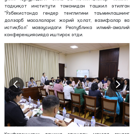
тадқиқот институти томонидан ташкил этилган
“Ўзбекистонда гендер тенглигини таъминлашнинг
долзарб масалалари: жорий ҳолат, вазифалар ва
истиқбол” мавзусидаги Республика илмий-амалий
конференциясияда иштирок этди.