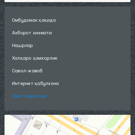
Омбудсман ҳақида
Ахборот хизмати
Нашрлар
Халқаро ҳамкорлик
Савол-жавоб
Интернет қабулхона
Сайт харитаси