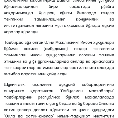
фаоллигини юксалтириш давлат сиёсатининг устувор
йўналишларидан бири сифатида рўёбга
чиқарилмоқда. Хусусан, сўнгги йилларда гендер
тенгликни таъминлашнинг қонунчилик ва
институционал негизини мустаҳкамлаш йўлида муҳим
чоралар кўрилди.
Тадбирда сўз олган Олий Мажлиснинг Инсон ҳуқуқлари
бўйича вакили (омбудсман) гендер тенглигини
таъминлаш инсон ҳуқуқларининг асосини ташкил
этишини ва у ўз ўрганишларида аёллар ва эркакларга
тенг шароитлар ва имкониятлар яратилганига алоҳида
эътибор қаратишини қайд этди.
Шунингдек, аҳолининг ҳуқуқий хабардорлигини
оширишга қаратилган “Омбудсман мактаблари”
тадбирларини республика бўйлаб маҳаллаларда
ташкил
этилаётганига
урғу берди ва бу борада Оила ва
хотин-қизлар давлат қўмитаси ва унинг ҳузуридаги
“Оила ва хотин-қизлар” илмий-тадқиқот институти