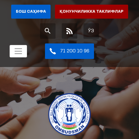
БОШ САҲИФА
ҚОНУНЧИЛИККА ТАКЛИФЛАР
ЎЗ
71 200 10 96