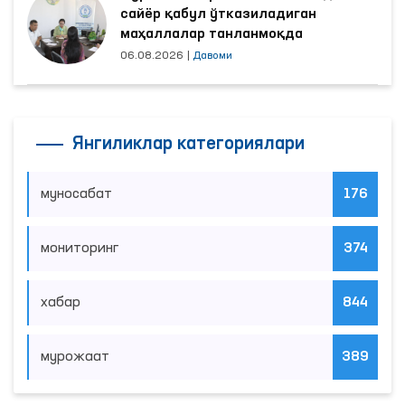
сайёр қабул ўтказиладиган
маҳаллалар танланмоқда
06.08.2026
|
Давоми
Янгиликлар категориялари
муносабат
176
мониторинг
374
хабар
844
мурожаат
389