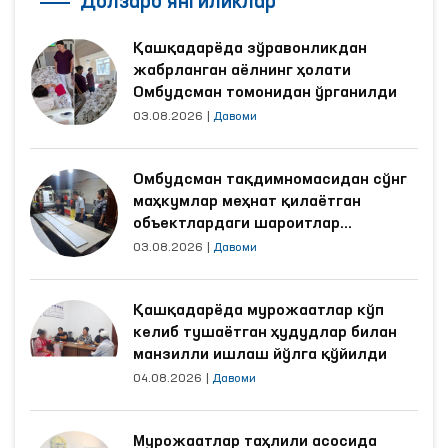
Долзарб янгиликлар
Қашқадарёда зўравонликдан
жабрланган аёлнинг ҳолати
Омбудсман томонидан ўрганилди
03.08.2026
|
Давоми
Омбудсман тақдимномасидан сўнг
маҳкумлар меҳнат қилаётган
объектлардаги шароитлар
яхшиланди
03.08.2026
|
Давоми
Қашқадарёда мурожаатлар кўп
келиб тушаётган ҳудудлар билан
манзилли ишлаш йўлга қўйилди
04.08.2026
|
Давоми
Мурожаатлар таҳлили асосида