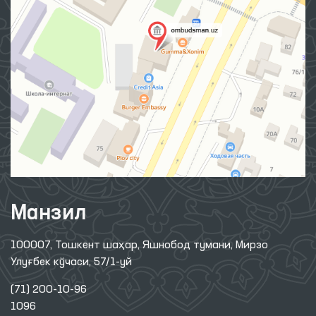
Манзил
100007, Тошкент шаҳар, Яшнобод тумани, Мирзо
Улуғбек кўчаси, 57/1-уй
(71) 200-10-96
1096