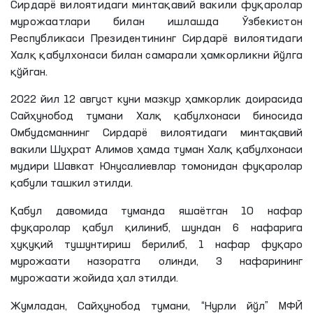
Сирдарё вилоятидаги минтақавий вакили фуқаролар
мурожаатлари билан ишлашда Ўзбекистон
Республикаси Президентининг Сирдарё вилоятидаги
Халқ қабулхонаси билан самарали ҳамкорликни йўлга
қўйган.
2022 йил 12 август куни мазкур ҳамкорлик доирасида
Сайҳунобод тумани Халқ қабулхонаси биносида
Омбудсманнинг Сирдарё вилоятидаги минтақавий
вакили Шуҳрат
Алимов
ҳамда туман Халқ қабулхонаси
мудири Шавкат
Юнусалиевлар
томонидан фуқаролар
қабули ташкил этилди.
Қабул давомида туманда яшаётган 10 нафар
фуқаролар қабул қилиниб, шундан 6 нафарига
ҳуқуқий тушунтириш берилиб, 1 нафар фуқаро
мурожаати назоратга олинди, 3 нафарининг
мурожаати жойида ҳал этилди.
Жумладан, Сайҳунобод тумани, “Нурли йўл”
МФЙ