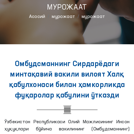
МУРОЖААТ
Aсосий
мурожаат
мурожаат
Омбудсманнинг Сирдарёдаги
минтақавий вакили вилоят Халқ
қабулхонаси билан ҳамкорликда
фуқаролар қабулини ўтказди
Ўзбекистон Республикаси Олий Мажлисининг Инсон
ҳуқуқлари бўйича вакилининг (Омбудсманнинг)