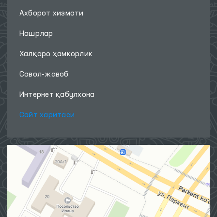
Ахборот хизмати
Нашрлар
Халқаро ҳамкорлик
Савол-жавоб
Интернет қабулхона
Сайт харитаси