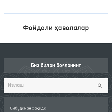
Фойдали ҳаволалар
Биз билан боғланинг
Омбудсман ҳақида