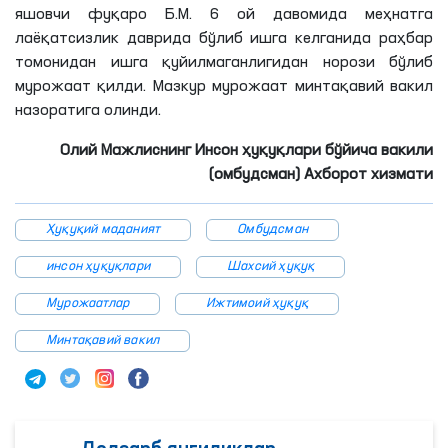
яшовчи фуқаро
Б
.
М
. 6 ой давомида меҳнатга
лаёқатсизлик даврида бўлиб ишга келганида раҳбар
томонидан ишга қуйилмаганлигидан норози бўлиб
мурожаат қилди. Мазкур мурожаат минтақавий вакил
назоратига олинди.
Олий Мажлиснинг Инсон ҳуқуқлари бўйича вакили
(омбудсман) Ахборот хизмати
Ҳуқуқий маданият
Омбудсман
инсон ҳуқуқлари
Шахсий ҳуқуқ
Мурожаатлар
Ижтимоий ҳуқуқ
Минтақавий вакил