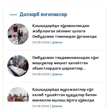
Долзарб янгиликлар
Қашқадарёда зўравонликдан
жабрланган аёлнинг ҳолати
Омбудсман томонидан ўрганилди
03.08.2026
|
Давоми
Омбудсман тақдимномасидан сўнг
маҳкумлар меҳнат қилаётган
объектлардаги шароитлар
яхшиланди
03.08.2026
|
Давоми
Қашқадарёда мурожаатлар кўп
келиб тушаётган ҳудудлар билан
манзилли ишлаш йўлга қўйилди
04.08.2026
|
Давоми