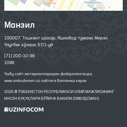
Манзил
100007, Тошкент шаҳар, Яшнобод тумани, Мирзо
Улуғбек кўчаси, 57/1-уй
(71) 200-10-96
1096
Ушбу сайт материалларидан фойдаланганда,
www.ombudsman.uz
сайтига боғланиш керак
2026 © ЎЗБЕКИСТОН РЕСПУБЛИКАСИ ОЛИЙ МАЖЛИСИНИНГ
ИНСОН ҲУҚУҚЛАРИ БЎЙИЧА ВАКИЛИ (ОМБУДСМАН)