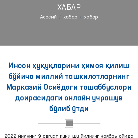
ХАБАР
Aсосий
хабар
хабар
Инсон ҳуқуқларини ҳимоя қилиш
бўйича миллий ташкилотларнинг
Марказий Осиёдаги ташаббуслари
доирасидаги онлайн учрашув
бўлиб ўтди
2022 йилнинг 9 август куни шу йилнинг ноябрь ойида