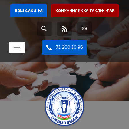
БОШ САҲИФА
ҚОНУНЧИЛИККА ТАКЛИФЛАР
ЎЗ
71 200 10 96