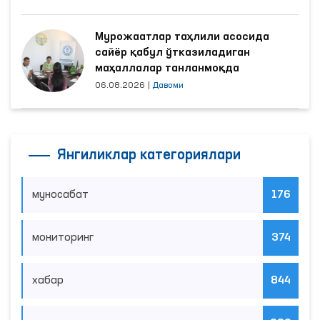
Мурожаатлар таҳлили асосида
сайёр қабул ўтказиладиган
маҳаллалар танланмоқда
06.08.2026
|
Давоми
Янгиликлар категориялари
муносабат
176
мониторинг
374
хабар
844