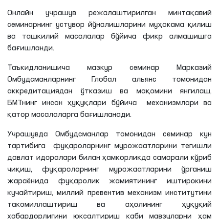
Онлайн учрашув режалаштирилган минтақавий
семинарнинг устувор йўналишларини муҳокама қилиш
ва ташкилий масалалар бўйича фикр алмашишга
бағишланди.
Таъкидланишича мазкур семинар Марказий
Омбудсманларнинг Глобал альянс томонидан
аккредитациядан ўтказиш ва мақомини янгилаш,
БМТнинг инсон ҳуқуқлари бўйича механизмлари ва
қатор масалаларга бағишланади.
Учрашувда Омбудсманлар томонидан семинар кун
тартибига фуқароларнинг мурожаатларини тегишли
давлат идоралари билан ҳамкорликда самарали кўриб
чиқиш, фуқароларнинг мурожаатларини ўрганиш
жараёнида фуқаролик жамиятининг иштирокини
кучайтириш, миллий
превентив
механизм институтини
такомиллаштириш ва аҳолининг ҳуқуқий
хабардорлигини юксалтириш каби мавзуларни ҳам