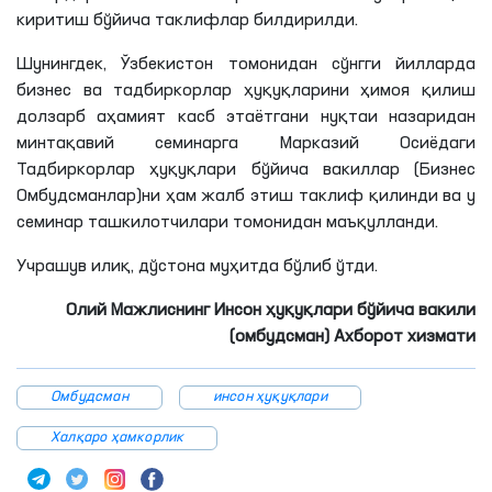
киритиш бўйича таклифлар билдирилди.
Шунингдек, Ўзбекистон томонидан сўнгги йилларда
бизнес ва тадбиркорлар ҳуқуқларини ҳимоя қилиш
долзарб аҳамият касб
этаётгани
нуқтаи
назаридан
минтақавий семинарга Марказий Осиёдаги
Тадбиркорлар ҳуқуқлари бўйича вакиллар (Бизнес
Омбудсманлар)
ни
ҳам жалб этиш таклиф қилинди ва у
семинар ташкилотчилари томонидан маъқулланди.
Учрашув илиқ, дўстона муҳитда бўлиб ўтди.
Олий Мажлиснинг Инсон ҳуқуқлари бўйича вакили
(омбудсман) Ахборот хизмати
Омбудсман
инсон ҳуқуқлари
Халқаро ҳамкорлик