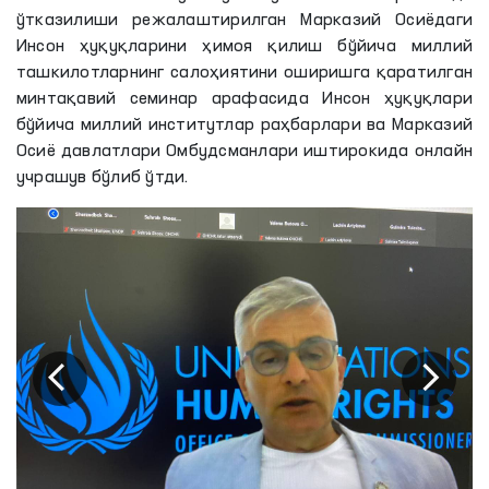
ўтказилиши режалаштирилган Марказий Осиёдаги
Инсон ҳуқуқларини ҳимоя қилиш бўйича миллий
ташкилотларнинг салоҳиятини оширишга қаратилган
минтақавий семинар арафасида Инсон ҳуқуқлари
бўйича миллий институтлар раҳбарлари ва Марказий
Осиё давлатлари Омбудсманлари иштирокида онлайн
учрашув бўлиб ўтди.