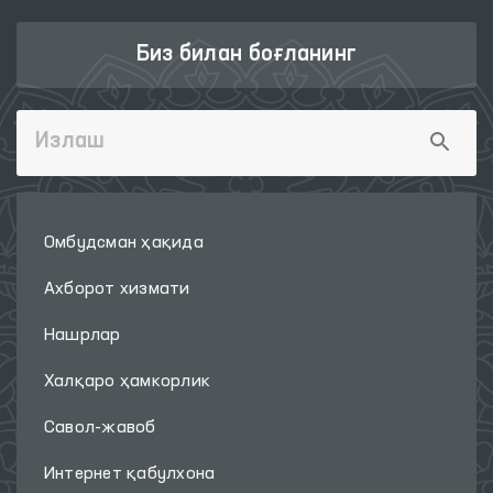
Биз билан боғланинг
Омбудсман ҳақида
Ахборот хизмати
Нашрлар
Халқаро ҳамкорлик
Савол-жавоб
Интернет қабулхона