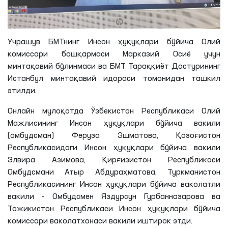
Учрашув БМТнинг Инсон ҳуқуқлари бўйича Олий
комиссари бошқармаси Марказий Осиё учун
минтақавий бўлинмаси ва БМТ Тараққиёт Дастурининг
Истанбул минтақавий идораси томонидан ташкил
этилди.
Онлайн мулоқотда Ўзбекистон Республикаси Олий
Мажлисининг Инсон ҳуқуқлари бўйича вакили
(омбудсман) Феруза
Эшматова
, Қозоғистон
Республикасидаги Инсон ҳуқуқлари бўйича вакили
Элвира
Азимова
, Қирғизистон Республикаси
Омбудсмани
Атыр
Абдураҳматова
, Туркманистон
Республикасининг Инсон ҳуқуқлари бўйича ваколатли
вакили -
Омбудсмен
Яздурсун
Гурбанназарова
ва
Тожикистон Республикаси Инсон ҳуқуқлари бўйича
комиссари ваколатхонаси вакили иштирок этди.