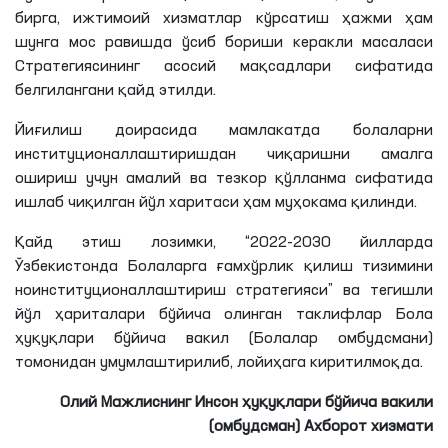
бирга, ижтимоий хизматлар кўрсатиш ҳажми ҳам
шунга мос равишда ўсиб бориши керакли масаласи
Стратегиясининг асосий мақсадлари сифатида
белгилангани қайд этилди.
Йиғилиш доирасида мамлакатда болаларни
институционаллаштиришдан
чиқаришни амалга
ошириш учун амалий ва тезкор қўлланма сифатида
ишлаб чиқилган йўл харитаси ҳам муҳокама қилинди.
Қайд этиш
лозимки
, “2022-2030 йилларда
Ўзбекистонда Болаларга ғамхўрлик қилиш тизимини
ноинституционаллаштириш
стратегияси” ва тегишли
йўл
ҳариталари
бўйича олинган таклифлар Бола
ҳуқуқлари бўйича вакил (Болалар омбудсмани)
томонидан умумлаштирилиб, лойиҳага киритилмоқда.
Олий Мажлиснинг Инсон ҳуқуқлари бўйича вакили
(омбудсман) Ахборот хизмати