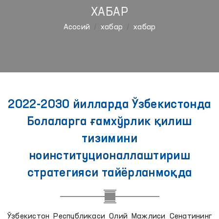
ХАБАР
Aсосий
хабар
хабар
2022-2030 йилларда Ўзбекистонда
Болаларга ғамхўрлик қилиш
тизимини
ноинституционаллаштириш
стратегияси тайёрланмоқда
Ўзбекистон Республикаси Олий Мажлиси Сенатининг