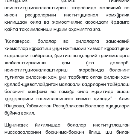
ғамхўрлик қилиш тизимини
ноинституционаллаштириш
жараёнида молиявий ва
инсон ресурсларини институционал ғамхўрлик
қилишдан оила ва жамоатчилик асосидаги ёрдамга
қайта тақсимланиши муҳим аҳамиятга эга.
“Қолаверса, болалар ва оилаларга замонавий
хизматлар кўрсатиш учун ижтимоий хизмат кўрсатувчи
кадрларни тайёрлаш, ўқитиш ва қонуний тузилмаларга
жойлаштирилиши ҳам ўта долзарб.
ноинституционаллаштириш
жараёнида боланинг
туғилган оиласини ҳам, уни тарбияга олган оилани ҳам
қўллаб-қувватлайдиган малакали кадрларни тайёрлаш
боланинг хавфсиз ва ғамхўр оила муҳитида яшаш
ҳуқуқларини таъминланишига хизмат қилади” –
Алия
Юнусова, Ўзбекистон Республикаси Болалар ҳуқуқлари
бўйича вакил.
Шунингдек йиғилишда болалар
институтлашган
муассасаларини босқичма-босқич ёпиш, шу билан