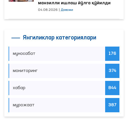
манзилли ишлаш йўлга қўйилди
04.08.2026
|
Давоми
Янгиликлар категориялари
муносабат
176
мониторинг
374
хабар
844
мурожаат
387