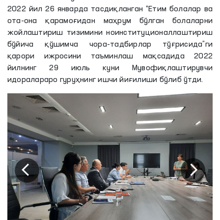
2022 йил 26 январда тасдиқланган “Етим болалар ва
ота-она қарамоғидан маҳрум бўлган болаларни
жойлаштириш тизимини ноинституционаллаштириш
бўйича қўшимча чора-тадбирлар тўғрисида”ги
қарори ижросини таъминлаш мақсадида 2022
йилнинг 29 июль куни Мувофиқлаштирувчи
идоралараро гуруҳнинг ишчи йиғилиши бўлиб ўтди.