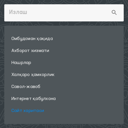
Омбудсман ҳақида
Ахборот хизмати
Нашрлар
Халқаро ҳамкорлик
Савол-жавоб
Интернет қабулхона
Сайт харитаси