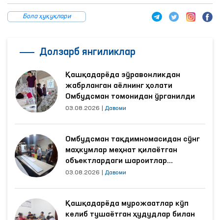
Бола ҳуқуқлари
Долзарб янгиликлар
Қашқадарёда зўравонликдан
жабрланган аёлнинг ҳолати
Омбудсман томонидан ўрганилди
03.08.2026
|
Давоми
Омбудсман тақдимномасидан сўнг
маҳкумлар меҳнат қилаётган
объектлардаги шароитлар
яхшиланди
03.08.2026
|
Давоми
Қашқадарёда мурожаатлар кўп
келиб тушаётган ҳудудлар билан