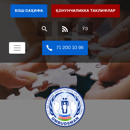
БОШ САҲИФА
ҚОНУНЧИЛИККА ТАКЛИФЛАР
ЎЗ
71 200 10 96