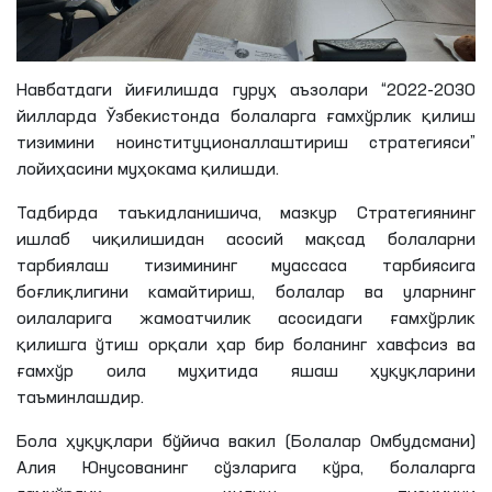
Навбатдаги йиғилишда гуруҳ аъзолари “2022-2030
йилларда Ўзбекистонда болаларга ғамхўрлик қилиш
тизимини
ноинституционаллаштириш
стратегияси”
лойиҳасини муҳокама қилишди.
Тадбирда таъкидланишича, мазкур Стратегиянинг
ишлаб чиқилишидан асосий мақсад болаларни
тарбиялаш тизимининг муассаса тарбиясига
боғлиқлигини камайтириш, болалар ва уларнинг
оилаларига жамоатчилик асосидаги ғамхўрлик
қилишга ўтиш орқали ҳар бир боланинг хавфсиз ва
ғамхўр оила муҳитида яшаш ҳуқуқларини
таъминлашдир.
Бола ҳуқуқлари бўйича вакил (Болалар Омбудсмани)
Алия
Юнусованинг сўзларига кўра, болаларга