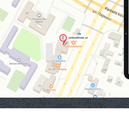
2026 © ЎЗБЕКИСТОН РЕСПУБЛИКАСИ ОЛИЙ
МАЖЛИСИНИНГ ИНСОН ҲУҚУҚЛАРИ БЎЙИЧА ВАКИЛИ
(ОМБУДСМАН)