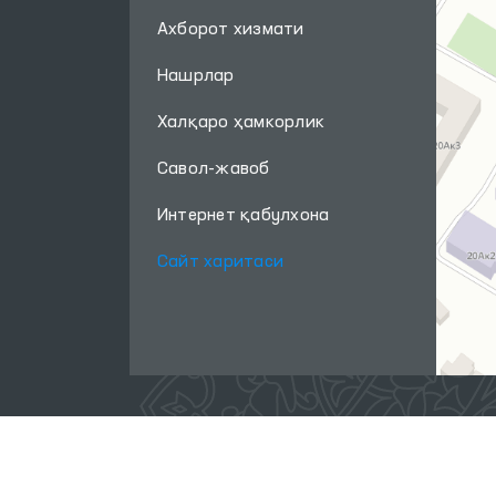
Ахборот хизмати
Нашрлар
Халқаро ҳамкорлик
Савол-жавоб
Интернет қабулхона
Сайт харитаси
Ушбу сайт материалларидан фойдаланганда,
www.ombudsman.uz
сайтига боғланиш керак