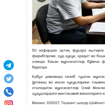
50 нафардан ортиқ фуқаро иштирок э
фирибгарлик, суд-ҳуқуқ, кредит ва бо
олинди. Баъзи мурожаатлар бўйича ф
берилди.
Қабул давомида келиб тушган мурожа
ўрганиш ва инсон ҳуқуқларини таъми
этиладиган мурожаатлар Олий Мажлис
ҳудудлардаги минтақавий вакилларига 
Манзил: 100027, Тошкент шаҳар Шайхонт