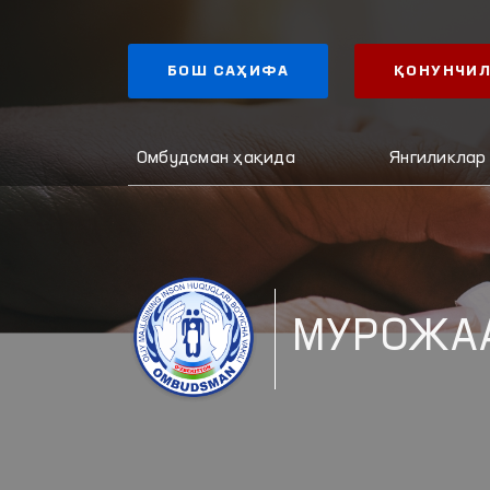
БОШ САҲИФА
ҚОНУНЧИЛ
Омбудсман ҳақида
Янгиликлар
МУРОЖА