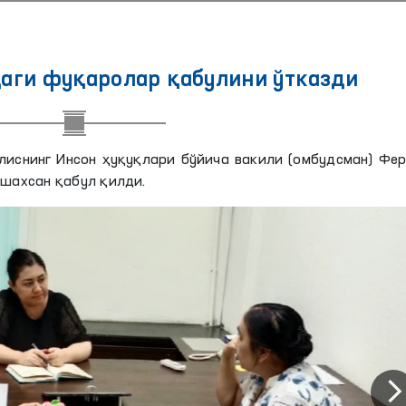
аги фуқаролар қабулини ўтказди
иснинг Инсон ҳуқуқлари бўйича вакили (омбудсман) Фе
шахсан қабул қилди.