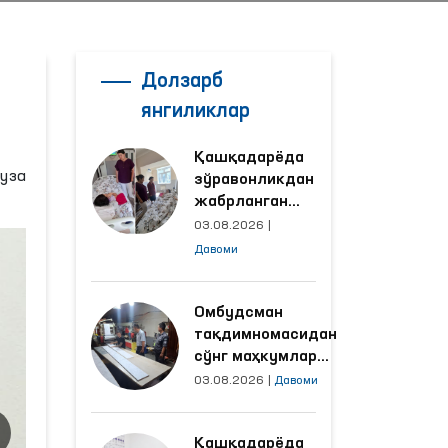
Долзарб
янгиликлар
Қашқадарёда
руза
зўравонликдан
жабрланган
аёлнинг ҳолати
03.08.2026
|
Омбудсман
Давоми
томонидан
ўрганилди
Омбудсман
тақдимномасидан
сўнг маҳкумлар
меҳнат қилаётган
03.08.2026
|
Давоми
объектлардаги
шароитлар
Қашқадарёда
яхшиланди