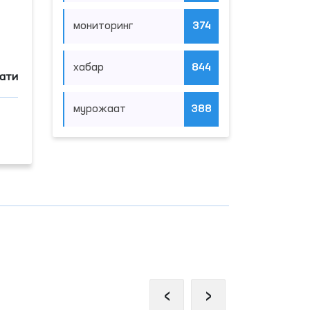
мониторинг
374
хабар
844
мати
мурожаат
388
‹
›