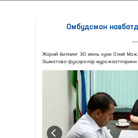
Омбудсман навбатд
Жорий йилнинг 30 июнь куни Олий Мажл
Эшматова фуқаролар мурожаатларини 