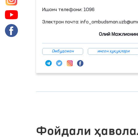
Ишонч телефони: 1096
Электрон почта: info_ombudsman.uzb@umai
Олий Мажлиснинг
Омбудсман
инсон ҳуқуқлари
Фойдали ҳавола