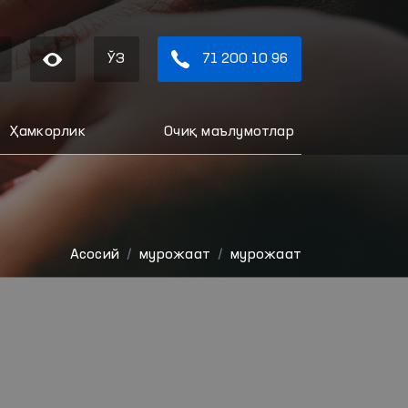
ЎЗ
71 200 10 96
Ҳамкорлик
Очиқ маълумотлар
Aсосий
мурожаат
мурожаат