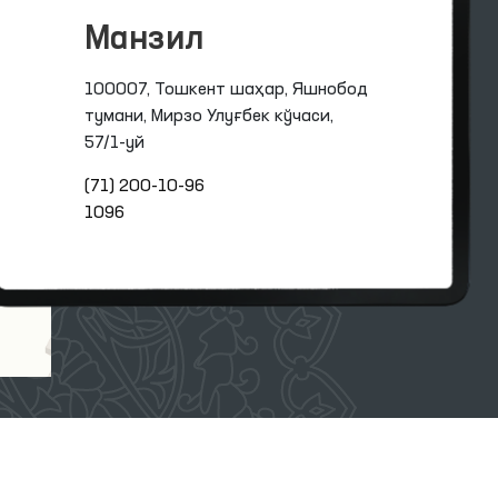
Манзил
100007, Тошкент шаҳар, Яшнобод
тумани, Мирзо Улуғбек кўчаси,
57/1-уй
(71) 200-10-96
1096