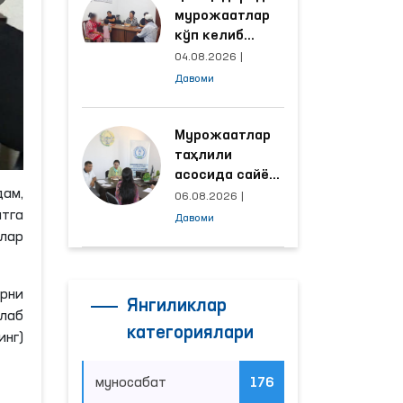
мурожаатлар
кўп келиб
тушаётган
04.08.2026
|
ҳудудлар
Давоми
билан
манзилли
ишлаш йўлга
Мурожаатлар
қўйилди
таҳлили
асосида сайёр
ам,
қабул
06.08.2026
|
ўтказиладиган
атга
Давоми
маҳаллалар
лар
танланмоқда
рни
Янгиликлар
лаб
категориялари
нг)
муносабат
176