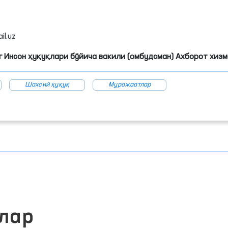
l.uz
 Инсон ҳуқуқлари бўйича вакили (омбудсман) Ахборот хиз
Шахсий ҳуқуқ
Мурожаатлар
лар