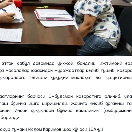
тган қабул давомида уй-жой, бандлик, ижтимоий ёрд
шқа масалалар юзасидан мурожаатлар келиб тушиб, назор
уқароларга тегишли ҳуқуқий маслаҳат ва тушунтириш
атларнинг барчаси Омбудсман назоратига олиниб, ула
нлаш бўйича ишга киришилди. Жойига чиқиб ўрганиш та
нинг Инсон ҳуқуқлари бўйича вакилининг (омбудсманни
юборилди.
оҳур тумани Ислом Каримов шох кўчаси 16А-уй