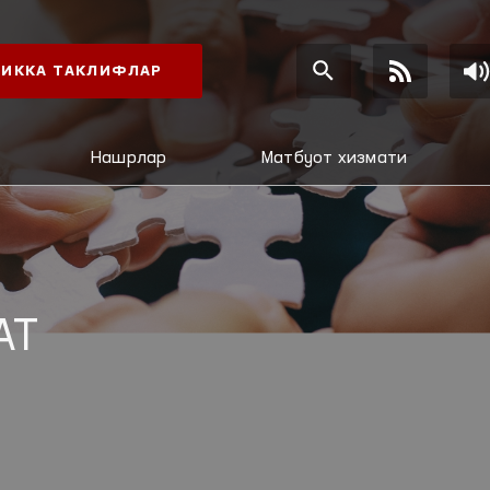
ИККА ТАКЛИФЛАР
Нашрлар
Матбуот хизмати
АТ