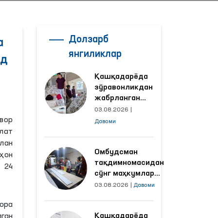
Долзарб
а
янгиликлар
од
Қашқадарёда
зўравонликдан
жабрланган
аёлнинг ҳолати
03.08.2026
|
Омбудсман
вор
Давоми
томонидан
лат
ўрганилди
лан
Омбудсман
ҳон
тақдимномасидан
 24
сўнг маҳкумлар
меҳнат қилаётган
03.08.2026
|
Давоми
объектлардаги
ора
шароитлар
Қашқадарёда
лган
яхшиланди