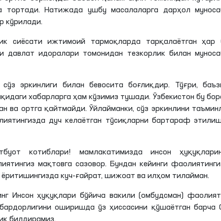
а тортади. Натижада ушбу масалаларга дарҳол муноса
р кўрилади.
лик сиёсати ижтимоий тармоқларда тарқалаётган ҳар 
и давлат идоралари томонидан тезкорлик билан муноса
 сўз эркинлиги билан бевосита боғлиқдир. Тўғри, баъз
қидаги хабарларга ҳам кўзимиз тушади. Ўзбекистон бу бо
ган ва ортга қайтмайди.
Ўйлайманки
, сўз
эркинлини
таъмин
лиятингизда дуч келаётган тўсиқларни бартараф этилиш
тбуот котиблари! мамлакатимизда инсон ҳуқуқларин
иятингиз мақтовга сазовор. Бундан кейинги фаолиятинг
и ёритишингизда куч-ғайрат, шижоат ва илҳом тилайман.
г Инсон ҳуқуқлари бўйича вакили (омбудсман) фаолият
абардорлигини оширишда ўз ҳиссасини қўшаётган барча
ик билдирамиз.