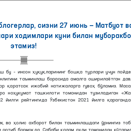
логерлар, сизни 27 июнь — Матбуот в
лари ходимлари куни билан муборакб
этамиз!
ш бу – инсон ҳуқуқларининг бошқа турлари учун пойде
нлигини таъминлаш борасида амалга оширилаётган дав
бор қаратсак ижобий натижаларга гувоҳ бўламиз. Маса
аро ноҳукумат ташкилоти томонидан тузиладиган «Жа
22 йилги рейтингида Ўзбекистон 2021 йилга қараганда
иқ ва ҳолис ахборот билан таъминлашдаги
ўрнингиз
тоб
и ортиб бормоқда. Сабаби қалам аҳли томонидан кўтари