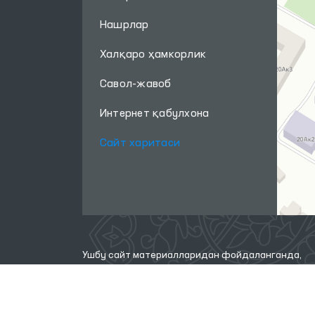
Нашрлар
Халқаро ҳамкорлик
Савол-жавоб
Интернет қабулхона
Сайт харитаси
Ушбу сайт материалларидан фойдаланганда,
www.ombudsman.uz
сайтига боғланиш керак