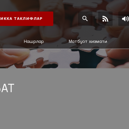
ИККА ТАКЛИФЛАР
Нашрлар
Матбуот хизмати
АТ