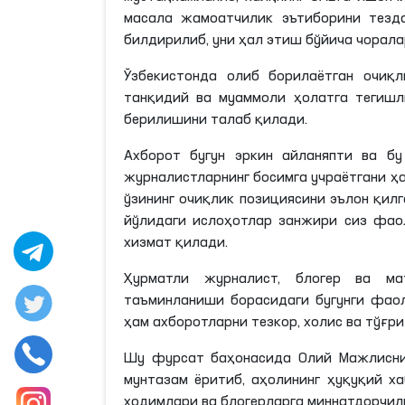
масала жамоатчилик эътиборини тезд
билдирилиб, уни ҳал этиш бўйича чорала
Ўзбекистонда олиб борилаётган очиқ
танқидий ва муаммоли ҳолатга тегишл
берилишини талаб қилади.
Ахборот бугун эркин айланяпти ва бу
журналистларнинг босимга
учраётгани
ҳа
ўзининг очиқлик позициясини эълон қил
йўлидаги ислоҳотлар занжири сиз фао
хизмат қилади.
Ҳурматли журналист, блогер ва ма
таъминланиши борасидаги бугунги фаол
ҳам ахборотларни тезкор, холис ва тўғр
Шу фурсат баҳонасида Олий Мажлиснин
мунтазам ёритиб, аҳолининг ҳуқуқий х
ходимлари ва блогерларга миннатдорчил