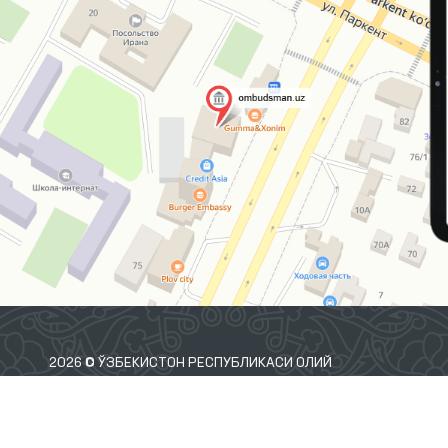
2026 © ЎЗБЕКИСТОН РЕСПУБЛИКАСИ ОЛИЙ
МАЖЛИСИНИНГ ИНСОН ҲУҚУҚЛАРИ БЎЙИЧА ВАКИЛИ
(ОМБУДСМАН)