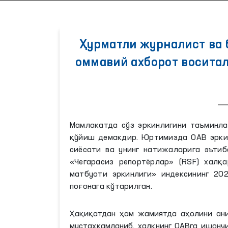
Ҳурматли журналист ва б
оммавий ахборот восита
Мамлакатда сўз эркинлигини таъминла
қўйиш демакдир. Юртимизда ОАВ эрки
сиёсати ва унинг натижаларига эъти
«Чегарасиз репортёрлар» (RSF) халқ
матбуоти эркинлиги» индексининг 20
поғонага кўтарилган.
Ҳақиқатдан ҳам жамиятда аҳолини ан
мустаҳкамланиб, халқнинг ОАВга ишонч