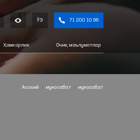
ЎЗ
71 200 10 96
Ҳамкорлик
Очиқ маълумотлар
Aсосий
муносабат
муносабат