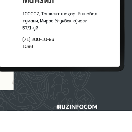
Манзил
100007, Тошкент шаҳар, Яшнобод
тумани, Мирзо Улуғбек кўчаси,
57/1-уй
(71) 200-10-96
1096