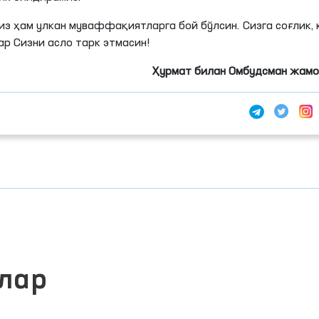
 ҳам улкан муваффақиятларга бой бўлсин. Сизга соғлик, 
ар Сизни асло тарк этмасин!
Ҳурмат билан Омбудсман жамо
лар