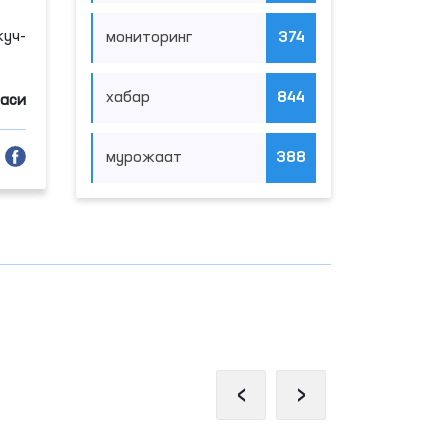
куч-
мониторинг
374
хабар
844
аси
мурожаат
388
‹
›