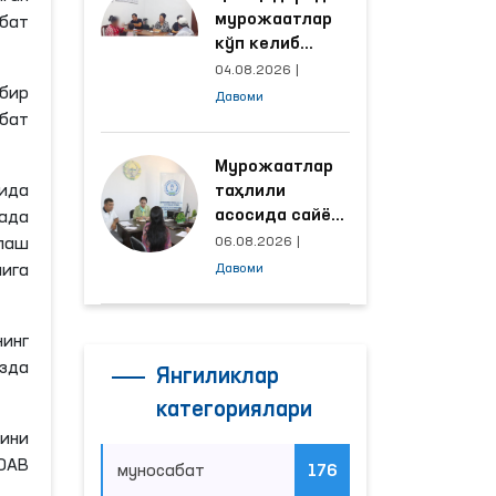
мурожаатлар
бат
кўп келиб
тушаётган
04.08.2026
|
ҳудудлар
бир
Давоми
билан
бат
манзилли
ишлаш йўлга
Мурожаатлар
қўйилди
ида
таҳлили
асосида сайёр
рада
қабул
лаш
06.08.2026
|
ўтказиладиган
ига
Давоми
маҳаллалар
танланмоқда
инг
изда
Янгиликлар
категориялари
ини
 ОАВ
муносабат
176