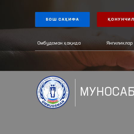
БОШ САҲИФА
ҚОНУНЧИЛ
Омбудсман ҳақида
Янгиликлар
МУНОСАБ