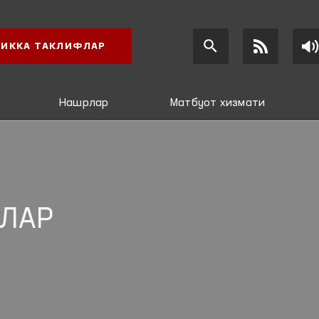
ИККА ТАКЛИФЛАР
Нашрлар
Матбуот хизмати
ЛАР