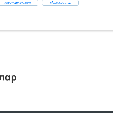
инсон ҳуқуқлари
Мурожаатлар
лар