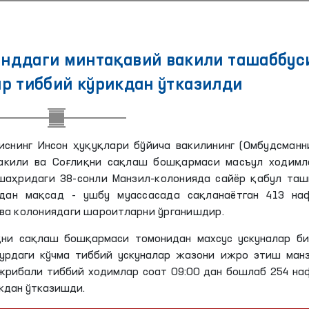
нддаги минтақавий вакили ташаббус
р тиббий кўрикдан ўтказилди
снинг Инсон ҳуқуқлари бўйича вакилининг (Омбудсманни
акили ва Соғлиқни сақлаш бошқармаси масъул ходимл
шаҳридаги 38-сонли Манзил-колонияда сайёр қабул таш
дан мақсад - ушбу муассасада сақланаётган 413 на
ва колониядаги шароитларни ўрганишдир.
қни сақлаш бошқармаси томонидан махсус ускуналар би
урдаги кўчма тиббий ускуналар жазони ижро этиш манз
ажрибали тиббий ходимлар соат 09:00 дан бошлаб 254 н
икдан ўтказишди.