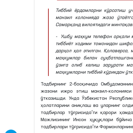
Тиббий ёрдамларни кўрсатиш у
манзил колонияда жазо ўтаётг
Самарқанд вилоятидаги минтақав
- Ушбу маҳкум телефон орқали
тиббиёт ходими томонидан шиф
дарҳол ҳал этилган. Қолаверса,
маҳкумлар билан суҳбатлашган
ўзига олиб келиш зарурати ма
маҳкумларни тиббий кўрикдан ўт
Тадбирнинг 2-босқичида Омбудсманни
жазони ижро этиш манзил-колонияс
ўтказишди. Унда Ўзбекистон Республи
ҳолатларини аниқлаш ва уларнинг олд
тадбирлар тўғрисида”
ги
қарори ҳамд
Мажлисининг Инсон ҳуқуқлари бўйича
тадбирлари тўғрисида”
ги
Фармонларнинг