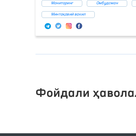
Мониторинг
Омбудсман
Минтақавий вакил
Фойдали ҳавола