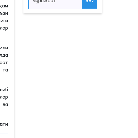
мурожаат
387
ҳам
ъзи
лиги
ялар
или
улда
аат
2
та
аниб
ҳлар
 ва
мати