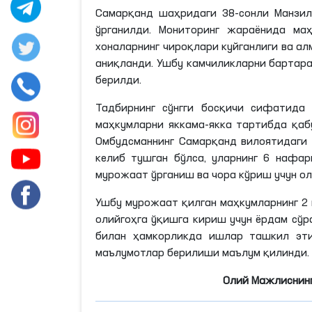
Самарқанд
шаҳридаги
38-сонли Манзил
ўрганилди. Мониторинг жараёнида ма
хоналарнинг чироқлари куйганлиги ва а
аниқланди. Ушбу камчиликларни бартар
берилди.
Тадбирнинг сўнгги босқичи сифатида
маҳкумларни
яккама
-якка тартибда қаб
Омбудсманнинг Самарқанд вилоятидаги
келиб тушган бўлса, уларнинг 6 нафа
мурожаат ўрганиш ва чора кўриш учун о
Ушбу мурожаат қилган маҳкумларнинг 2
олийгоҳга ўқишга кириш учун ёрдам сў
билан ҳамкорликда ишлар ташкил эти
маълумотлар берилиши маълум қилинди.
Олий Мажлиснинг