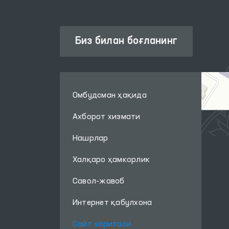
Биз билан боғланинг
Омбудсман ҳақида
Ахборот хизмати
Нашрлар
Халқаро ҳамкорлик
Савол-жавоб
Интернет қабулхона
Сайт харитаси