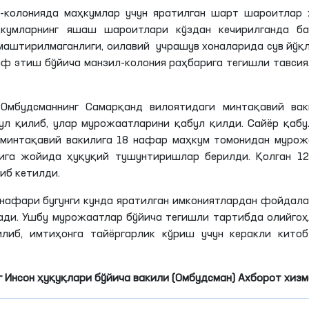
-колонияда маҳкумлар учун яратилган шарт шароитлар 
ҳкумларнинг яшаш шароитлари кўздан кечирилганда ба
лмаштирилмаганлиги, оилавий учрашув хоналарида сув йўқ
аф этиш бўйича манзил-колония раҳбарига тегишли тавси
 Омбудсманнинг Самарқанд вилоятидаги минтақавий вак
ул қилиб, улар мурожаатларини қабул қилди. Сайёр қаб
 минтақавий вакилига 18 нафар маҳкум томонидан мурож
рига жойида ҳуқуқий тушунтиришлар берилди. Қолган 1
либ кетилди.
 нафари бугунги кунда яратилган имкониятлардан фойдал
ради. Ушбу мурожаатлар бўйича тегишли тартибда олийго
либ, имтиҳонга тайёргарлик кўриш учун керакли китоб
 Инсон ҳуқуқлари бўйича вакили (Омбудсман) Ахборот хиз