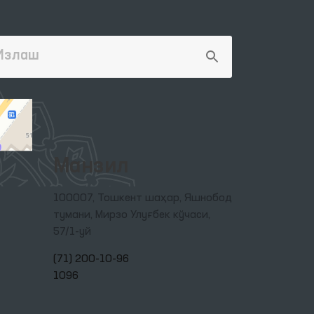
Манзил
100007, Тошкент шаҳар, Яшнобод
тумани, Мирзо Улуғбек кўчаси,
57/1-уй
(71) 200-10-96
1096