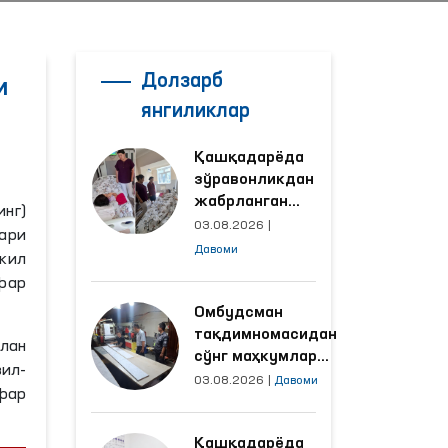
Долзарб
и
янгиликлар
Қашқадарёда
зўравонликдан
жабрланган
нг)
аёлнинг ҳолати
03.08.2026
|
ари
Омбудсман
Давоми
кил
томонидан
фар
ўрганилди
Омбудсман
тақдимномасидан
лан
сўнг маҳкумлар
ил-
меҳнат қилаётган
03.08.2026
|
Давоми
афар
объектлардаги
шароитлар
Қашқадарёда
яхшиланди