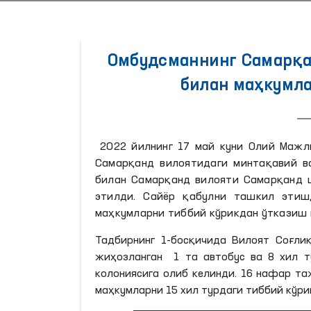
Омбудсманнинг Самарқа
билан маҳкумла
2022 йилнинг 17 май куни Олий Мажли
Самарқанд вилоятидаги минтақавий в
билан Самарқанд вилояти Самарқанд 
этилди. Сайёр қабулни ташкил этиш
маҳкумларни тиббий кўрикдан ўтказиш 
Тадбирнинг 1-босқичида Вилоят Соғли
жиҳозланган 1
та
автобус ва 8 хил т
колониясига олиб келинди. 16 нафар т
маҳкумларни 15 хил турдаги тиббий кўр