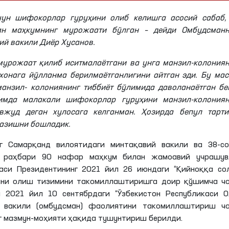
чун шифокорлар гуруҳини олиб келишга асосий сабаб,
ан маҳкумнинг мурожаати бўлган – дейди Омбудсманн
ий вакили Диёр
Хусанов
.
 мурожаат қилиб
иситмалаётгани
ва унга манзил-колониян
охонага йўлланма
берилмаётганлигини
айтган эди. Бу ма
 манзил- колониянинг тиббиёт бўлимида даволанаётган б
имда малакали шифокорлар гуруҳини манзил-колониян
вжуд деган хулосага келганман. Ҳозирда бепул тарти
казишни бошладик.
нг Самарқанд вилоятидаги минтақавий вакили ва 38-со
и раҳбари 90 нафар маҳкум билан жамоавий учрашув
каси Президентининг 2021 йил 26
июндаги
“Қийноққа со
ини олиш тизимини такомиллаштиришга доир қўшимча чо
а 2021 йил 10
сентябрдаги
“Ўзбекистон Республикаси О
 вакили (омбудсман) фаолиятини такомиллаштириш чо
 мазмун-моҳияти ҳақида тушунтириш берилди.