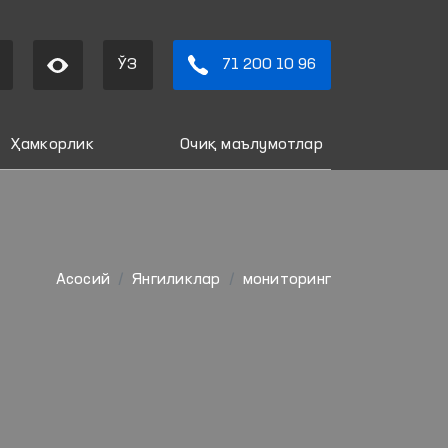
ЎЗ
71 200 10 96
Ҳамкорлик
Очиқ маълумотлар
Aсосий
Янгиликлар
мониторинг