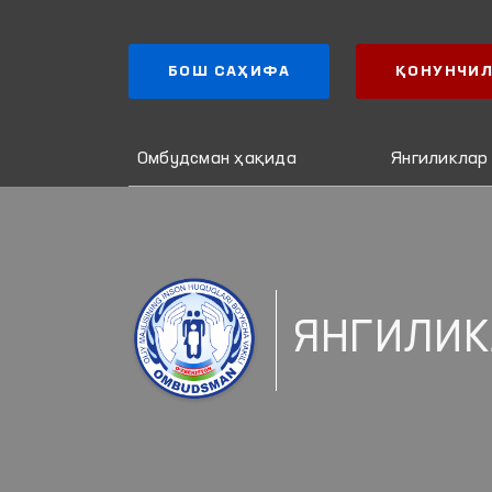
БОШ САҲИФА
ҚОНУНЧИЛ
Омбудсман ҳақида
Янгиликлар
ЯНГИЛИК