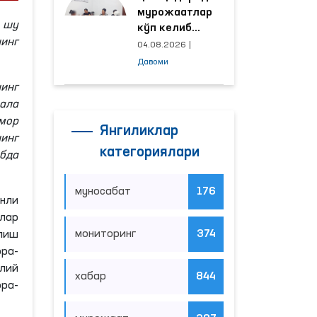
мурожаатлар
 шу
кўп келиб
инг
тушаётган
04.08.2026
|
ҳудудлар
Давоми
билан
инг
манзилли
сала
ишлаш йўлга
емор
қўйилди
Янгиликлар
инг
категориялари
бда
муносабат
176
нли
лар
мониторинг
374
лиш
ра-
лий
хабар
844
ра-