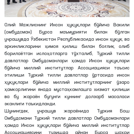
Олий Мажлиснинг Инсон ҳуқуқлари бўйича Вакили
(омбудсман) Бурса маъмурияти билан бўлган
учрашувда Ўзбекистон Республикасида инсон ҳуқуқ ва
эркинликларини ҳимоя қилиш билан боғлиқ олиб
борилаётган ислоҳотларга тўхталиб, Туркий тилли
давлатлар Омбудсманлари ҳамда Инсон ҳуқуқлари
бўйича миллий институтлар Ассоциацияси таъсис
этилиши Туркий тилли давлатлар ўртасида инсон
ҳуқуқлари бўйича миллий институтларнинг ўзаро
ҳамкорлигини янада мустаҳкамлашга хизмат қилиши
ва бу жараён бугунги куннинг долзарб масаласи
эканлиги таъкидланди.
Шунингдек, учрашув жараёнида Туркия Бош
Омбудсмани Туркий тилли давлатлар Омбудсманлари
ҳамда Инсон ҳуқуқлари бўйича миллий институтлар
Ассоциациясини тузишда айнан Бурса шаҳри