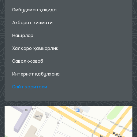
Омбудсман ҳақида
Ахборот хизмати
Нашрлар
Халқаро ҳамкорлик
Савол-жавоб
Интернет қабулхона
Сайт харитаси