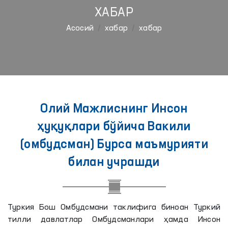
ХАБАР
Aсосий
хабар
хабар
Олий Мажлиснинг Инсон
ҳуқуқлари бўйича Вакили
(омбудсман) Бурса маъмурияти
билан учрашди
Туркия Бош Омбудсмани таклифига биноан Туркий
тилли давлатлар Омбудсманлари ҳамда Инсон