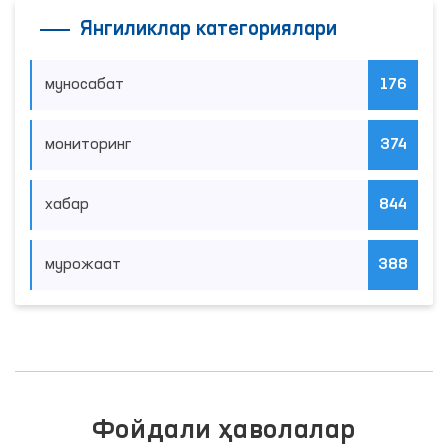
Янгиликлар категориялари
муносабат
176
мониторинг
374
хабар
844
мурожаат
388
Фойдали ҳаволалар