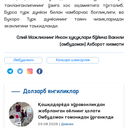
танланганлигининг ўзига хос аҳамиятига тўхталиб,
Бурса турк дунёси билан чамбарчас боғлиқлиги, ва
Бухоро Турк дунёсининг таянч чизиқларидан
эканлигини таъкидланди.
Олий Мажлиснинг Инсон ҳуқуқлари бўйича Вакили
(омбудсман) Ахборот хизмати
Омбудсман
Халқаро ҳамкорлик
Долзарб янгиликлар
Қашқадарёда зўравонликдан
жабрланган аёлнинг ҳолати
Омбудсман томонидан ўрганилди
03.08.2026
|
Давоми