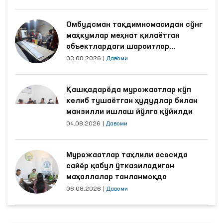
Омбудсман тақдимномасидан сўнг
маҳкумлар меҳнат қилаётган
объектлардаги шароитлар
яхшиланди
03.08.2026
|
Давоми
Қашқадарёда мурожаатлар кўп
келиб тушаётган ҳудудлар билан
манзилли ишлаш йўлга қўйилди
04.08.2026
|
Давоми
Мурожаатлар таҳлили асосида
сайёр қабул ўтказиладиган
маҳаллалар танланмоқда
06.08.2026
|
Давоми