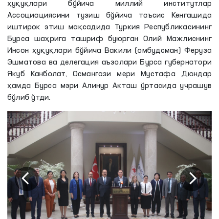
ҳуқуқлари бўйича миллий институтлар
Ассоциациясини тузиш бўйича таъсис Кенгашида
иштирок этиш мақсадида Туркия Республикасининг
Бурса шаҳрига ташриф буюрган Олий Мажлиснинг
Инсон ҳуқуқлари бўйича Вакили (омбудсман) Феруза
Эшматова ва делегация аъзолари Бурса губернатори
Якуб Канболат, Османгази мери Мустафа Дюндар
ҳамда Бурса мэри Алинур Акташ ўртасида учрашув
бўлиб ўтди.