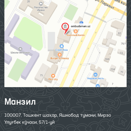
Манзил
100007, Тошкент шаҳар, Яшнобод тумани, Мирзо
Улуғбек кўчаси, 57/1-уй