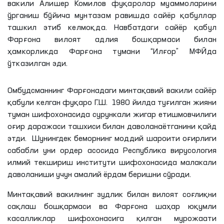
вакили Алишер Комилов фуқаролар муаммоларини
ўрганиш бўйича мунтазам равишда сайёр қабуллар
ташкил этиб келмоқда. Навбатдаги сайёр қабул
Фарғона вилоят адлия бошқармаси билан
ҳамкорликда Фарғона тумани “Илғор” МФЙда
ўтказилган эди.
Омбудсманнинг Фарғонадаги минтақавий вакили сайёр
қабули келган фуқаро
Г
.
Ш
. 1980 йилда туғилган жияни
туман шифохонасида сурункали жигар етишмовчилиги
оғир даражаси ташхиси билан
даволанаётганини
қайд
этди. Шунингдек беморнинг моддий шароити оғирлиги
сабабли уни ордер асосида Республика вирусология
илмий текшириш институти шифохонасида малакали
даволаниши учун амалий ёрдам беришни сўради.
Минтақавий вакилнинг зудлик билан вилоят соғлиқни
сақлаш бошқармаси ва Фарғона шаҳар юқумли
касалликлар шифохонасига қилган мурожаати