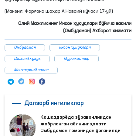
(Манзил: Фарғона шаҳар А.Навоий кўчаси 17-уй)
Олий Мажлиснинг Инсон ҳуқуқлари бўйича вакили
(Омбудсман) Ахборот хизмати
Омбудсман
инсон ҳуқуқлари
Шахсий ҳуқуқ
Мурожаатлар
Минтақавий вакил
Долзарб янгиликлар
Қашқадарёда зўравонликдан
жабрланган аёлнинг ҳолати
Омбудсман томонидан ўрганилди