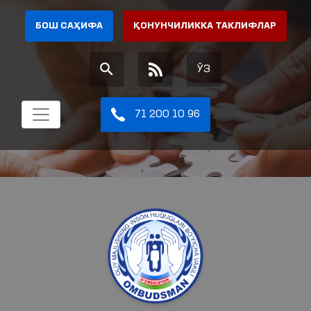
БОШ САҲИФА
ҚОНУНЧИЛИККА ТАКЛИФЛАР
ЎЗ
71 200 10 96