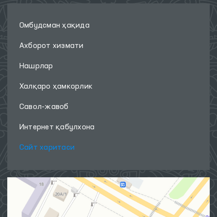
Омбудсман ҳақида
Ахборот хизмати
Нашрлар
Халқаро ҳамкорлик
Савол-жавоб
Интернет қабулхона
Сайт харитаси