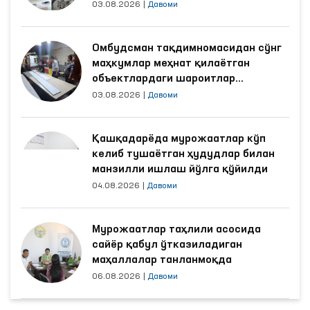
03.08.2026
|
Давоми
Омбудсман тақдимномасидан сўнг
маҳкумлар меҳнат қилаётган
объектлардаги шароитлар
яхшиланди
03.08.2026
|
Давоми
Қашқадарёда мурожаатлар кўп
келиб тушаётган ҳудудлар билан
манзилли ишлаш йўлга қўйилди
04.08.2026
|
Давоми
Мурожаатлар таҳлили асосида
сайёр қабул ўтказиладиган
маҳаллалар танланмоқда
06.08.2026
|
Давоми