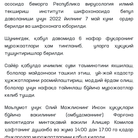
асосида беморга Республика вирусология илмий
текшириш институти шифохонасида бепул
даволаниши учун 2022 йилнинг 7 май куни ордер
берилди ва шифохонага юборилди.
Шунингдек, қабул давомида 6 нафар фуқаронинг
мурожаатлари ҳам тингланиб, уларга ҳуқуқий
тушунтиришлар берилди.
Сайёр қабулда ичимлик суви таъминотини яхшилаш,
болалар майдончаси ташкил этиш, уй-жой кадастр
ҳужжатларини расмийлаштириш, моддий ёрдам олиш,
болалар учун нафақа тайинлаш бўйича мурожаатлар
келиб тушди.
Маълумот учун: Олий Мажлиснинг Инсон ҳуқуқлари
бўйича вакилининг (омбудсманнинг) Фарғона
вилоятидаги минтақавий вакили Алишер Комилов
ҳафтанинг душанба ва жума 14:00 дан 17:00
га
қадар
фуқаролар мурожаатларини қабул қилади.