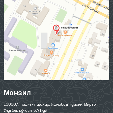
Манзил
100007, Тошкент шаҳар, Яшнобод тумани, Мирзо
Улуғбек кўчаси, 57/1-уй