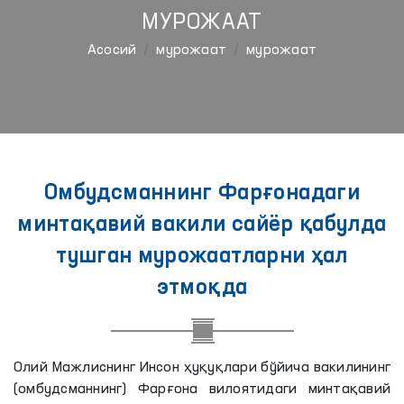
МУРОЖААТ
Aсосий
мурожаат
мурожаат
Омбудсманнинг Фарғонадаги
минтақавий вакили сайёр қабулда
тушган мурожаатларни ҳал
этмоқда
Олий Мажлиснинг Инсон ҳуқуқлари бўйича вакилининг
(омбудсманнинг) Фарғона вилоятидаги минтақавий