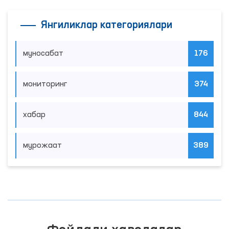
Янгиликлар категориялари
муносабат
176
мониторинг
374
хабар
844
мурожаат
389