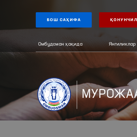
БОШ САҲИФА
ҚОНУНЧИЛ
Омбудсман ҳақида
Янгиликлар
МУРОЖА