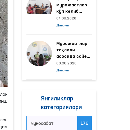
мурожаатлар
кўп келиб
тушаётган
04.08.2026
|
ҳудудлар
Давоми
билан
манзилли
ишлаш йўлга
Мурожаатлар
қўйилди
таҳлили
асосида сайёр
қабул
06.08.2026
|
ўтказиладиган
Давоми
маҳаллалар
танланмоқда
илан
Янгиликлар
олиш
категориялари
илан
муносабат
176
дам