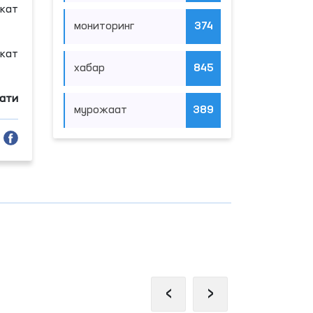
кат
мониторинг
374
кат
хабар
845
мати
мурожаат
389
‹
›