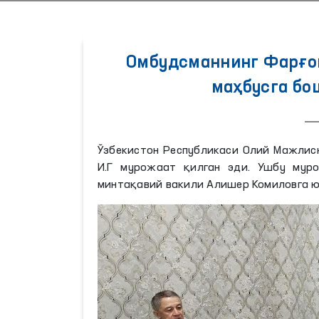
Омбудсманнинг Фарғо
маҳбусга бо
Ўзбекистон Республикаси Олий Мажлисн
И.Г мурожаат қилган эди. Ушбу мур
минтақавий вакили Алишер Комиловга 