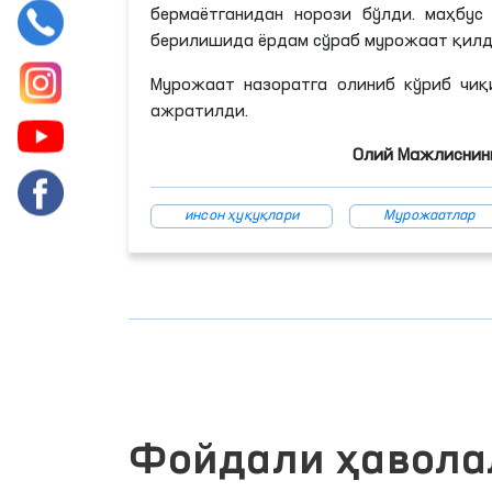
бермаётганидан
норози бўлди. маҳбус 
берилишида ёрдам сўраб мурожаат қилд
Мурожаат назоратга олиниб кўриб чиқ
ажратилди.
Олий Мажлиснинг
инсон ҳуқуқлари
Мурожаатлар
Фойдали ҳавола