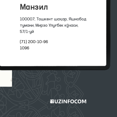
Манзил
100007, Тошкент шаҳар, Яшнобод
тумани, Мирзо Улуғбек кўчаси,
57/1-уй
(71) 200-10-96
1096