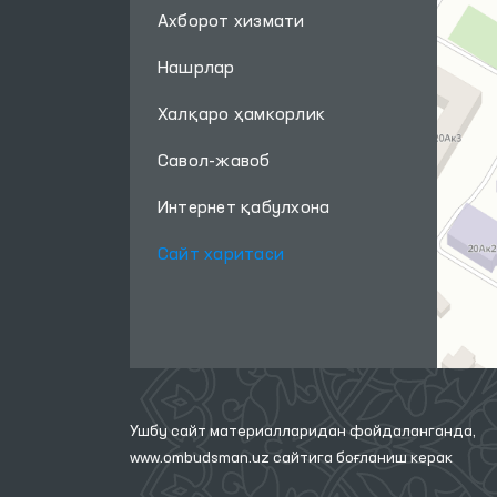
Ахборот хизмати
Нашрлар
Халқаро ҳамкорлик
Савол-жавоб
Интернет қабулхона
Сайт харитаси
Ушбу сайт материалларидан фойдаланганда,
www.ombudsman.uz
сайтига боғланиш керак