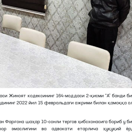
каси Жиноят кодексининг 164-моддаси 2-қисми “А” банди б
судининг 2022 йил 15 февральдаги ажрими билан қамоққа 
н Фарғона шаҳар 10-сонли тергов ҳибсхонасига бориб у б
рор эмаслигини ва адвокати етарлича ҳуқуқий ёр