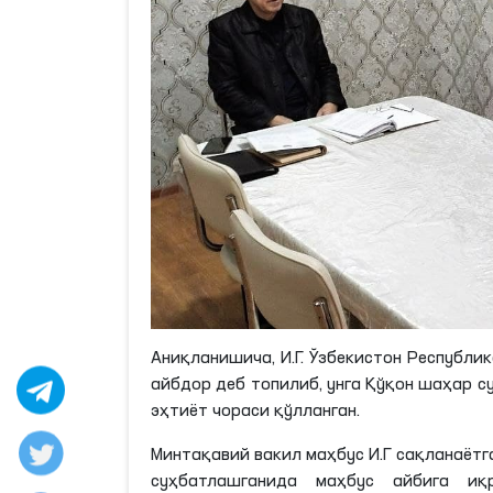
Аниқланишича
, И.
Г
. Ўзбекистон Республи
айбдор деб топилиб, унга Қўқон шаҳар 
эҳтиёт чораси қўлланган.
Минтақавий вакил маҳбус И.
Г
сақланаётга
суҳбатлашганида маҳбус айбига иқ