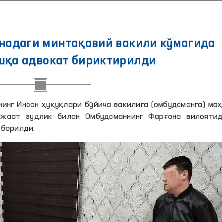
надаги минтақавий вакили кўмагида
шқа адвокат бириктирилди
инг Инсон ҳуқуқлари бўйича вакилига (омбудсманга) ма
ожаат зудлик билан Омбудсманнинг Фарғона вилоятид
юборилди.