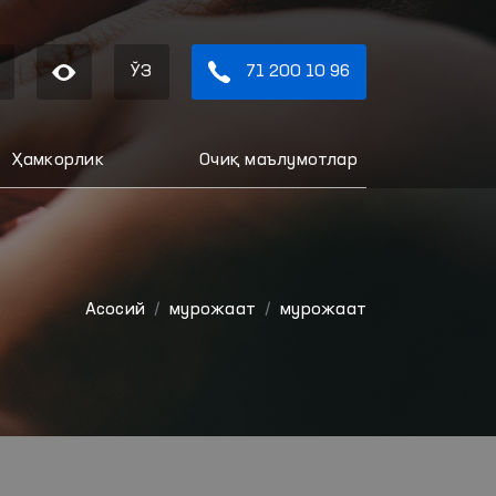
ЎЗ
71 200 10 96
Ҳамкорлик
Очиқ маълумотлар
Aсосий
мурожаат
мурожаат