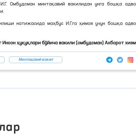
И.
Г
. Омбудсман минтақавий вакилидан унга бошқа адво
и.
илиши натижасида маҳбус И.
Г
.
га
ҳимоя учун бошқа адво
 Инсон ҳуқуқлари бўйича вакили (омбудсман) Ахборот хиз
Минтақавий вакил
лар