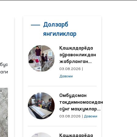
Долзарб
янгиликлар
Қашқадарёда
зўравонликдан
жабрланган
ҳбус
аёлнинг ҳолати
03.08.2026
|
аги
Омбудсман
Давоми
томонидан
ўрганилди
Омбудсман
тақдимномасидан
сўнг маҳкумлар
меҳнат қилаётган
03.08.2026
|
Давоми
объектлардаги
шароитлар
Қашқадарёда
яхшиланди