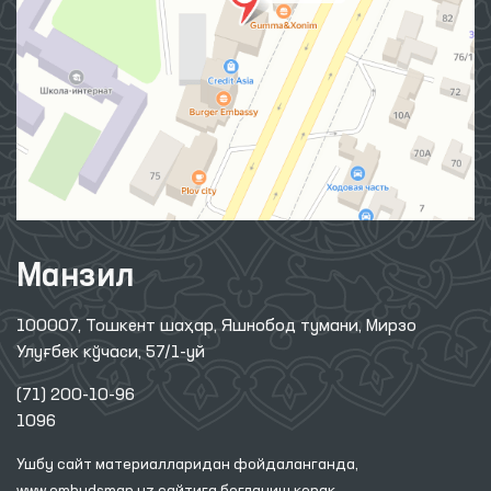
Манзил
100007, Тошкент шаҳар, Яшнобод тумани, Мирзо
Улуғбек кўчаси, 57/1-уй
(71) 200-10-96
1096
Ушбу сайт материалларидан фойдаланганда,