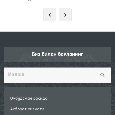
‹
›
Биз билан боғланинг
Омбудсман ҳақида
Ахборот хизмати