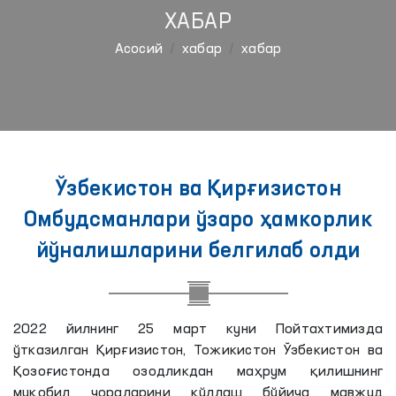
ХАБАР
Aсосий
хабар
хабар
Ўзбекистон ва Қирғизистон
Омбудсманлари ўзаро ҳамкорлик
йўналишларини белгилаб олди
2022 йилнинг 25 март куни Пойтахтимизда
ўтказилган Қирғизистон, Тожикистон Ўзбекистон ва
Қозоғистонда озодликдан маҳрум қилишнинг
муқобил чораларини қўллаш бўйича мавжуд