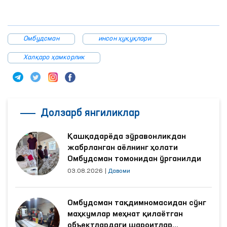
Омбудсман
инсон ҳуқуқлари
Халқаро ҳамкорлик
Долзарб янгиликлар
Қашқадарёда зўравонликдан
жабрланган аёлнинг ҳолати
Омбудсман томонидан ўрганилди
03.08.2026
|
Давоми
Омбудсман тақдимномасидан сўнг
маҳкумлар меҳнат қилаётган
объектлардаги шароитлар