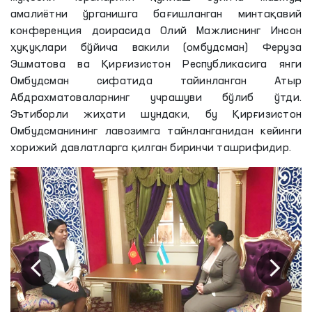
амалиётни ўрганишга бағишланган минтақавий
конференция доирасида Олий Мажлиснинг Инсон
ҳуқуқлари бўйича вакили (омбудсман) Феруза
Эшматова ва Қирғизистон Республикасига янги
Омбудсман сифатида тайинланган Атыр
Абдрахматоваларнинг учрашуви бўлиб ўтди.
Эътиборли жиҳати шундаки, бу Қирғизистон
Омбудсманининг лавозимга тайнланганидан кейинги
хорижий давлатларга қилган биринчи ташрифидир.