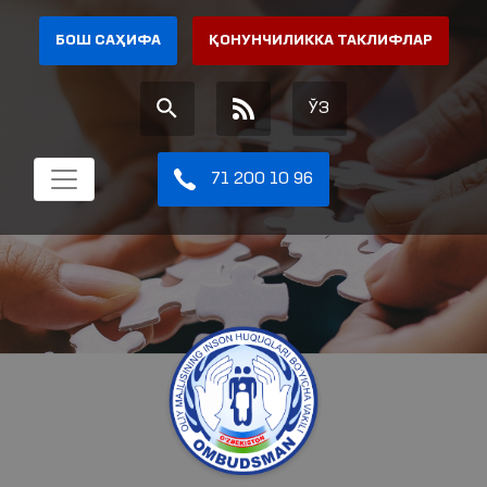
БОШ САҲИФА
ҚОНУНЧИЛИККА ТАКЛИФЛАР
ЎЗ
71 200 10 96