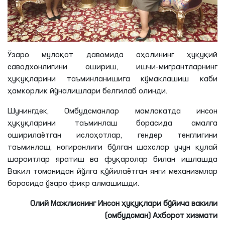
Ўзаро мулоқот давомида аҳолининг ҳуқуқий
саводхонлигини ошириш, ишчи-мигрантларнинг
ҳуқуқларини таъминланишига кўмаклашиш каби
ҳамкорлик йўналишлари белгилаб олинди.
Шунингдек, Омбудсманлар мамлакатда инсон
ҳуқуқларини таъминлаш борасида амалга
оширилаётган ислоҳотлар, гендер тенглигини
таъминлаш, ногиронлиги бўлган шахслар учун қулай
шароитлар яратиш ва фуқаролар билан ишлашда
Вакил томонидан йўлга қўйилаётган янги механизмлар
борасида ўзаро фикр алмашишди.
Олий Мажлиснинг Инсон ҳуқуқлари бўйича вакили
(омбудсман) Ахборот хизмати