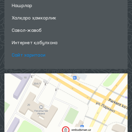
Нашрлар
Халқаро ҳамкорлик
Савол-жавоб
Интернет қабулхона
Сайт харитаси