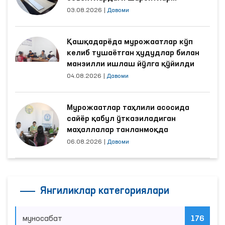
яхшиланди
03.08.2026
|
Давоми
Қашқадарёда мурожаатлар кўп
келиб тушаётган ҳудудлар билан
манзилли ишлаш йўлга қўйилди
04.08.2026
|
Давоми
Мурожаатлар таҳлили асосида
сайёр қабул ўтказиладиган
маҳаллалар танланмоқда
06.08.2026
|
Давоми
Янгиликлар категориялари
муносабат
176