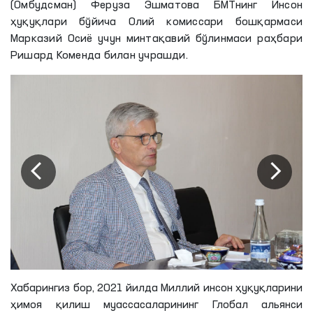
(Омбудсман) Феруза Эшматова БМТнинг Инсон
ҳуқуқлари бўйича Олий комиссари бошқармаси
Марказий Осиё учун минтақавий бўлинмаси раҳбари
Ришард Коменда билан учрашди.
Хабарингиз бор, 2021 йилда Миллий инсон ҳуқуқларини
ҳимоя қилиш муассасаларининг Глобал альянси