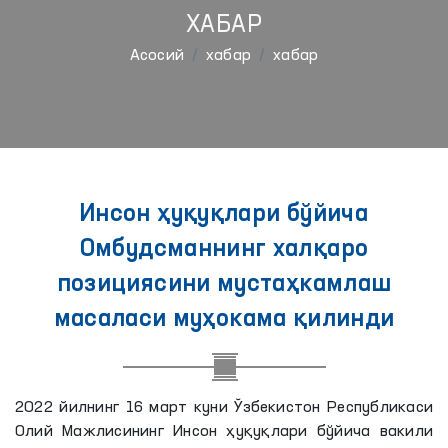
ХАБАР
Aсосий
хабар
хабар
Инсон ҳуқуқлари бўйича
Омбудсманнинг халқаро
позициясини мустаҳкамлаш
масаласи муҳокама қилинди
2022 йилнинг 16 март куни Ўзбекистон Республикаси
Олий Мажлисининг Инсон ҳуқуқлари бўйича вакили