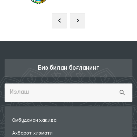
‹
›
Биз билан боғланинг
Омбудсман ҳақида
Ахборот хизмати