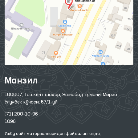
Манзил
100007, Тошкент шаҳар, Яшнобод тумани, Мирзо
Улуғбек кўчаси, 57/1-уй
(71) 200-10-96
1096
Ушбу сайт материалларидан фойдаланганда,