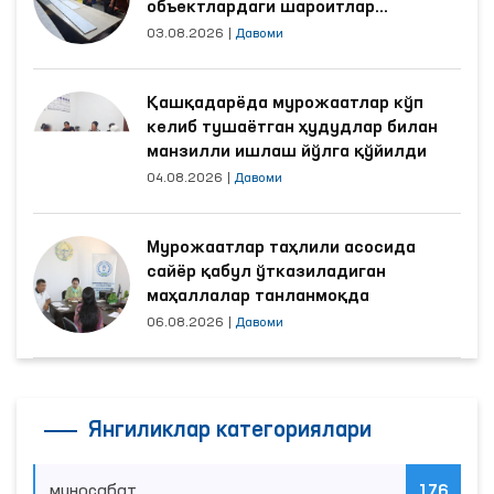
объектлардаги шароитлар
яхшиланди
03.08.2026
|
Давоми
Қашқадарёда мурожаатлар кўп
келиб тушаётган ҳудудлар билан
манзилли ишлаш йўлга қўйилди
04.08.2026
|
Давоми
Мурожаатлар таҳлили асосида
сайёр қабул ўтказиладиган
маҳаллалар танланмоқда
06.08.2026
|
Давоми
Янгиликлар категориялари
муносабат
176