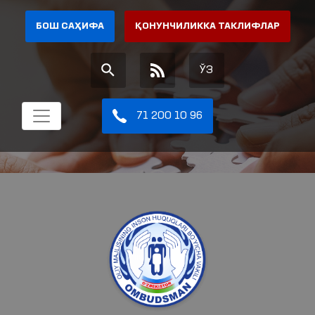
БОШ САҲИФА
ҚОНУНЧИЛИККА ТАКЛИФЛАР
ЎЗ
71 200 10 96