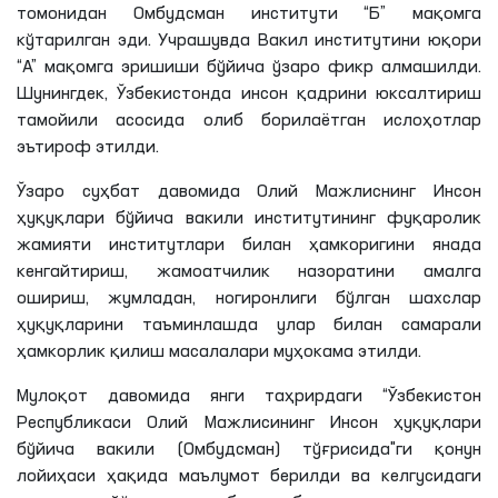
томонидан Омбудсман институти “Б” мақомга
кўтарилган эди. Учрашувда Вакил институтини юқори
“А” мақомга эришиши бўйича ўзаро фикр алмашилди.
Шунингдек, Ўзбекистонда инсон қадрини юксалтириш
тамойили асосида олиб борилаётган ислоҳотлар
эътироф этилди.
Ўзаро суҳбат давомида Олий Мажлиснинг Инсон
ҳуқуқлари бўйича вакили институтининг фуқаролик
жамияти институтлари билан ҳамкоригини янада
кенгайтириш, жамоатчилик назоратини амалга
ошириш, жумладан, ногиронлиги бўлган шахслар
ҳуқуқларини таъминлашда улар билан самарали
ҳамкорлик қилиш масалалари муҳокама этилди.
Мулоқот давомида янги таҳрирдаги “Ўзбекистон
Республикаси Олий Мажлисининг Инсон ҳуқуқлари
бўйича вакили (Омбудсман) тўғрисида"ги қонун
лойиҳаси ҳақида маълумот берилди ва келгусидаги