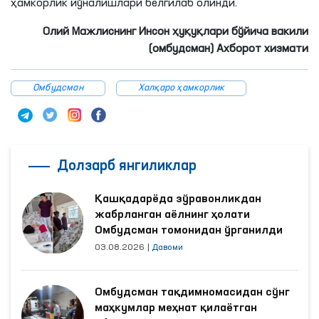
ҳамкорлик йўналишлари белгилаб олинди.
Олий Мажлиснинг Инсон ҳуқуқлари бўйича вакили
(омбудсман) Ахборот хизмати
Омбудсман
Халқаро ҳамкорлик
Долзарб янгиликлар
Қашқадарёда зўравонликдан
жабрланган аёлнинг ҳолати
Омбудсман томонидан ўрганилди
03.08.2026
|
Давоми
Омбудсман тақдимномасидан сўнг
маҳкумлар меҳнат қилаётган