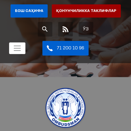
БОШ САҲИФА
ҚОНУНЧИЛИККА ТАКЛИФЛАР
ЎЗ
71 200 10 96