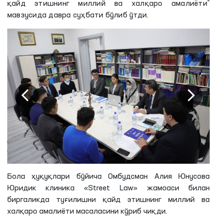
қайд этишнинг миллий ва халқаро амалиёти”
мавзусида давра суҳбати бўлиб ўтди.
Бола ҳуқуқлари бўйича Омбудсман Алия Юнусова
Юридик клиника «Street Law» жамоаси билан
биргаликда туғилишни қайд этишнинг миллий ва
халқаро амалиёти масаласини кўриб чиқди.