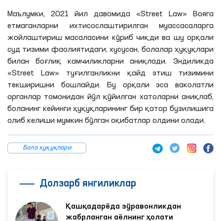
Маълумки, 2021 йил давомида «Street Law» Вояга
етмаганларни ихтисослаштирилган муассасаларга
жойлаштириш масаласини кўриб чиқди ва шу орқали
суд тизими фаолиятидаги, хусусан, болалар ҳуқуқлари
билан боғлиқ камчиликларни аниқлади. Эндиликда
«Street Law» туғилганликни қайд этиш тизимини
текширишни бошлайди. Бу орқали эса ваколатли
органлар томонидан йўл қўйилган хатоларни аниқлаб,
боланинг кейинги ҳуқуқларининг бир қатор бузилишига
олиб келиши мумкин бўлган оқибатлар олдини олади.
Бола ҳуқуқлари
Долзарб янгиликлар
Қашқадарёда зўравонликдан
жабрланган аёлнинг ҳолати