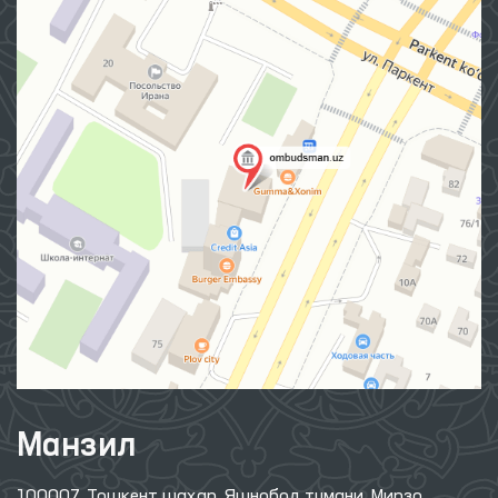
Манзил
100007, Тошкент шаҳар, Яшнобод тумани, Мирзо