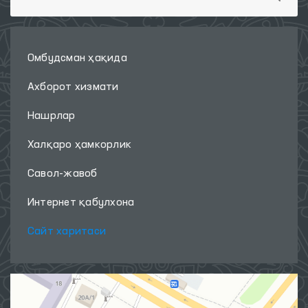
Омбудсман ҳақида
Ахборот хизмати
Нашрлар
Халқаро ҳамкорлик
Савол-жавоб
Интернет қабулхона
Сайт харитаси