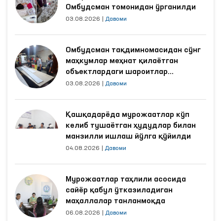
Омбудсман томонидан ўрганилди
03.08.2026
|
Давоми
Омбудсман тақдимномасидан сўнг
маҳкумлар меҳнат қилаётган
объектлардаги шароитлар
яхшиланди
03.08.2026
|
Давоми
Қашқадарёда мурожаатлар кўп
келиб тушаётган ҳудудлар билан
манзилли ишлаш йўлга қўйилди
04.08.2026
|
Давоми
Мурожаатлар таҳлили асосида
сайёр қабул ўтказиладиган
маҳаллалар танланмоқда
06.08.2026
|
Давоми