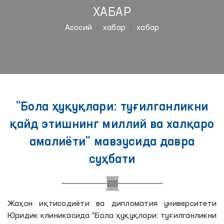
ХАБАР
Aсосий
хабар
хабар
"Бола ҳуқуқлари: туғилганликни
қайд этишнинг миллий ва халқаро
амалиёти" мавзусида давра
суҳбати
Жаҳон иқтисодиёти ва дипломатия университети
Юридик клиникасида “Бола ҳуқуқлари: туғилганликни