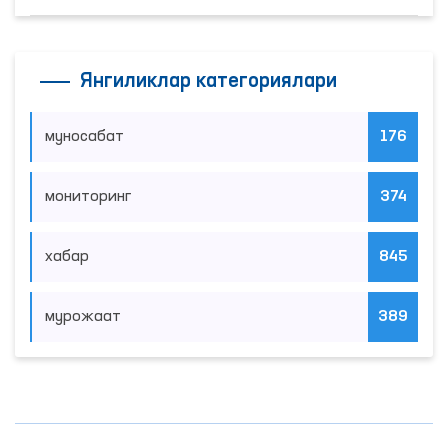
Янгиликлар категориялари
муносабат
176
мониторинг
374
хабар
845
мурожаат
389