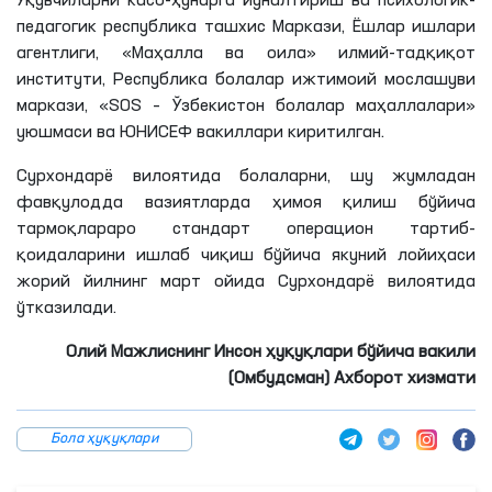
Ўқувчиларни касб-ҳунарга йўналтириш ва психологик-
педагогик республика ташхис Маркази, Ёшлар ишлари
агентлиги, «Маҳалла ва оила» илмий-тадқиқот
институти, Республика болалар ижтимоий мослашуви
маркази, «SOS – Ўзбекистон болалар маҳаллалари»
уюшмаси ва ЮНИCEФ вакиллари киритилган.
Сурхондарё вилоятида болаларни, шу жумладан
фавқулодда вазиятларда ҳимоя қилиш бўйича
тармоқлараро стандарт операцион тартиб-
қоидаларини ишлаб чиқиш бўйича якуний лойиҳаси
жорий йилнинг март ойида Сурхондарё вилоятида
ўтказилади.
Олий Мажлиснинг Инсон ҳуқуқлари бўйича вакили
(Омбудсман) Ахборот хизмати
Бола ҳуқуқлари