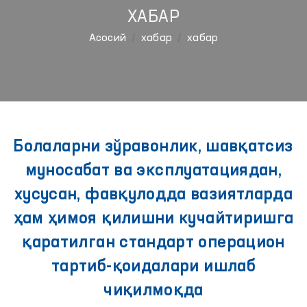
ХАБАР
Aсосий
хабар
хабар
Болаларни зўравонлик, шавқатсиз
муносабат ва эксплуатациядан,
хусусан, фавқулодда вазиятларда
ҳам ҳимоя қилишни кучайтиришга
қаратилган стандарт операцион
тартиб-қоидалари ишлаб
чиқилмоқда