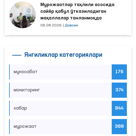
Мурожаатлар таҳлили асосида
сайёр қабул ўтказиладиган
маҳаллалар танланмоқда
06.08.2026
|
Давоми
Янгиликлар категориялари
муносабат
176
мониторинг
374
хабар
844
мурожаат
388