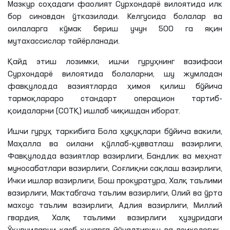
Мазкур соҳадаги фаолият Сурхондарё вилоятида илк
бор синовдан ўтказилади. Келгусида болалар ва
оилаларга кўмак бериш учун 500 га яқин
мутахассислар тайёрланади.
Қайд этиш лозимки, ишчи гуруҳнинг вазифаси
Сурхондарё вилоятида болаларни, шу жумладан
фавқулодда вазиятларда ҳимоя қилиш бўйича
тармоқлараро стандарт операцион тартиб-
қоидаларни (СОТҚ) ишлаб чиқишдан иборат.
Ишчи гуруҳ таркибига Бола ҳуқуқлари бўйича вакили,
Маҳалла ва оилани қўллаб-қувватлаш вазирлиги,
Фавқулодда вазиятлар вазирлиги, Бандлик ва меҳнат
муносабатлари вазирлиги, Соғлиқни сақлаш вазирлиги,
Ички ишлар вазирлиги, Бош прокуратура, Халқ таълими
вазирлиги, Мактабгача таълим вазирлиги, Олий ва ўрта
махсус таълим вазирлиги, Адлия вазирлиги, Миллий
гвардия, Халқ таълими вазирлиги ҳузуридаги