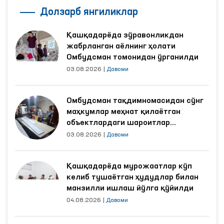
Долзарб янгиликлар
Қашқадарёда зўравонликдан
жабрланган аёлнинг ҳолати
Омбудсман томонидан ўрганилди
03.08.2026
|
Давоми
Омбудсман тақдимномасидан сўнг
маҳкумлар меҳнат қилаётган
объектлардаги шароитлар
яхшиланди
03.08.2026
|
Давоми
Қашқадарёда мурожаатлар кўп
келиб тушаётган ҳудудлар билан
манзилли ишлаш йўлга қўйилди
04.08.2026
|
Давоми