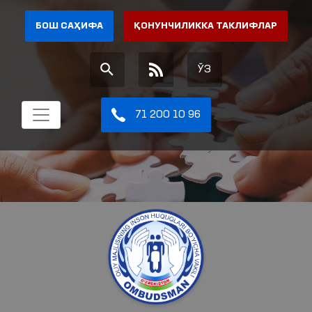
БОШ САҲИФА
ҚОНУНЧИЛИККА ТАКЛИФЛАР
ЎЗ
71 200 10 96