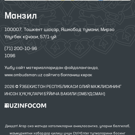
Манзил
100007, Тошкент шаҳар, Яшнобод тумани, Мирзо
Улуғбек кўчаси, 57/1-уй
(71) 200-10-96
1096
Ушбу сайт материалларидан фойдаланганда,
www.ombudsman.uz
сайтига боғланиш керак
2026 © ЎЗБЕКИСТОН РЕСПУБЛИКАСИ ОЛИЙ МАЖЛИСИНИНГ
ИНСОН ҲУҚУҚЛАРИ БЎЙИЧА ВАКИЛИ (ОМБУДСМАН)
Диққат! Агар сиз матнда хатоликларни аниқласангиз, уларни белгилаб,
маъмуриятни хабардор қилиш учун Ctrl+Enter тугмаларини босинг