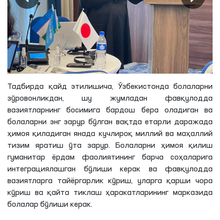
Тадбирда қайд этилишича, Ўзбекистонда болаларни
зўровонликдан, шу жумладан фавқулодда
вазиятларнинг босимига бардош бера оладиган ва
болаларни энг зарур бўлган вақтда етарли даражада
ҳимоя қиладиган янада кучлироқ миллий ва маҳаллий
тизим яратиш ўта зарур. Болаларни ҳимоя қилиш
гуманитар ёрдам фаолиятининг барча соҳаларига
интеграциялашган бўлиши керак ва фавқулодда
вазиятларга тайёргарлик кўриш, уларга қарши чора
кўриш ва қайта тиклаш ҳаракатларининг марказида
болалар бўлиши керак.