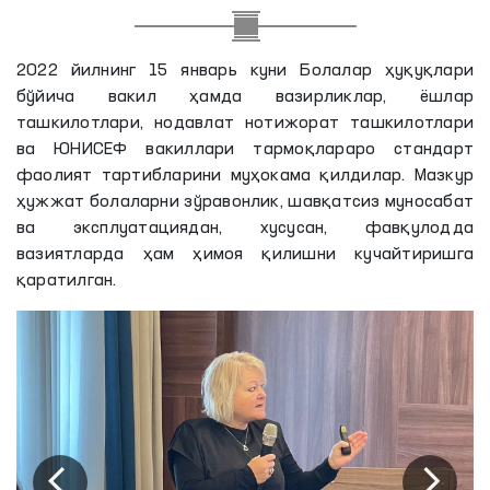
2022 йилнинг 15 январь куни Болалар ҳуқуқлари
бўйича вакил ҳамда вазирликлар, ёшлар
ташкилотлари, нодавлат нотижорат ташкилотлари
ва ЮНИСEФ вакиллари тармоқлараро стандарт
фаолият тартибларини муҳокама қилдилар. Мазкур
ҳужжат болаларни зўравонлик, шавқатсиз муносабат
ва эксплуатациядан, хусусан, фавқулодда
вазиятларда ҳам ҳимоя қилишни кучайтиришга
қаратилган.