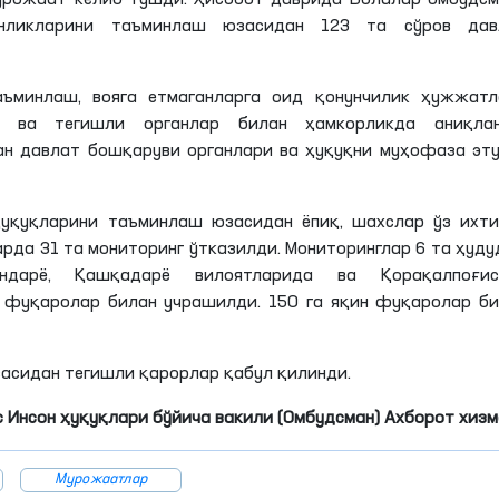
урожаат келиб тушди. Ҳисобот даврида Болалар омбудс
нликларини таъминлаш юзасидан 123 та сўров дав
аъминлаш, вояга етмаганларга оид қонунчилик ҳужжатл
 ва тегишли органлар билан ҳамкорликда аниқлан
н давлат бошқаруви органлари ва ҳуқуқни муҳофаза эту
уқуқларини таъминлаш юзасидан ёпиқ, шахслар ўз ихти
рда 31 та мониторинг ўтказилди. Мониторинглар 6 та ҳуд
ондарё, Қашқадарё вилоятларида ва Қорақалпоғис
н фуқаролар билан учрашилди. 150 га яқин фуқаролар б
асидан тегишли қарорлар қабул қилинди.
 Инсон ҳуқуқлари бўйича вакили (Омбудсман)
Ахборот хизм
Мурожаатлар