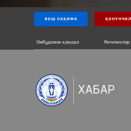
БОШ САҲИФА
ҚОНУНЧИЛ
Омбудсман ҳақида
Янгиликлар
ХАБАР