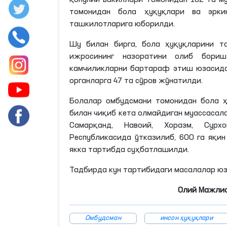
қонуний вакиллари томонидан 182 та м
томонидан бола ҳуқуқлари ва эрки
ташкилотларига юборилди.
Шу билан бирга, бола ҳуқуқларини т
ижросининг назоратини олиб бориш
камчиликларни бартараф этиш юзасида
органларга 47 та сўров жўнатилди.
Болалар омбудсмани томонидан бола ҳ
билан чиқиб кета олмайдиган муассасала
Самарқанд, Навоий, Хоразм, Сурх
Республикасида ўтказилиб, 600 га яқи
якка тартибда суҳбатлашилди.
Тадбирда кун тартибидаги масалалар юз
Олий Мажлис
Омбудсман
инсон ҳуқуқлари