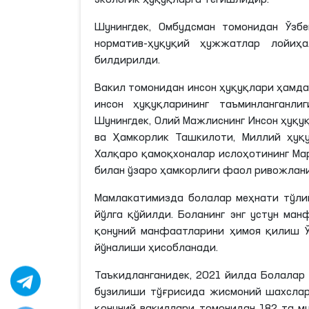
экологик ҳуқуқларга тегишлидир.
Шунингдек, Омбудсман томонидан Ўзб
норматив-ҳуқуқий ҳужжатлар лойиҳ
билдирилди.
Вакил томонидан инсон ҳуқуқлари ҳамда
инсон ҳуқуқларининг таъминланганли
Шунингдек, Олий Мажлиснинг Инсон ҳуқу
ва Ҳамкорлик Ташкилоти, Миллий ҳуқу
Халқаро қамоқхоналар ислоҳотининг Ма
билан ўзаро ҳамкорлиги фаол ривожлан
Мамлакатимизда болалар меҳнати тўли
йўлга қўйилди. Боланинг энг устун ма
қонуний манфаатларини ҳимоя қилиш Ўз
йўналиши ҳисобланади.
Таъкидланганидек, 2021 йилда Болалар
бузилиши тўғрисида жисмоний шахслар