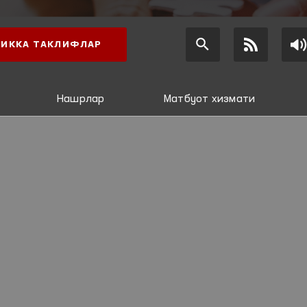
ИККА ТАКЛИФЛАР
Нашрлар
Матбуот хизмати