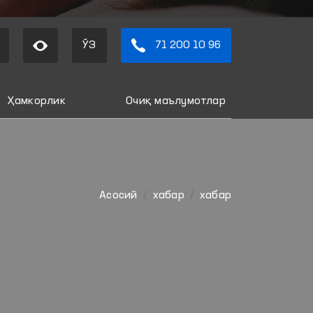
ЎЗ
71 200 10 96
Ҳамкорлик
Очиқ маълумотлар
Aсосий
хабар
хабар