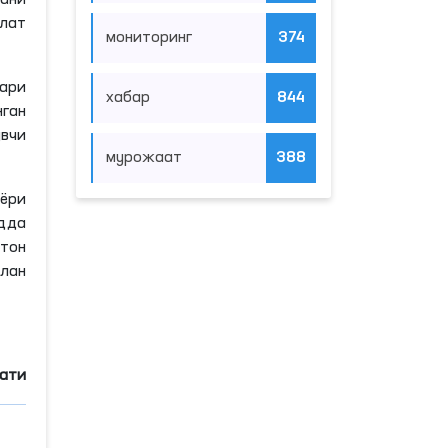
мани
лат
мониторинг
374
ари
хабар
844
ган
вчи
мурожаат
388
ёри
удда
тон
илан
ати