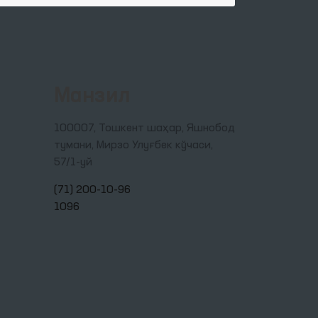
Манзил
100007, Тошкент шаҳар, Яшнобод
тумани, Мирзо Улуғбек кўчаси,
57/1-уй
(71) 200-10-96
1096