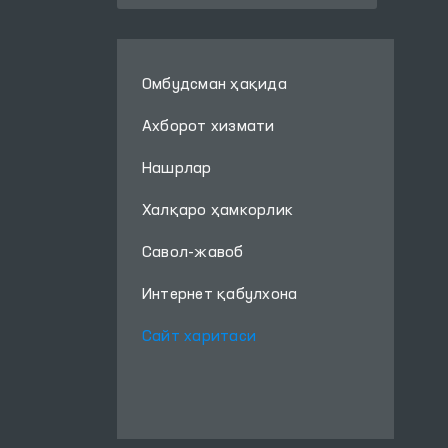
Омбудсман ҳақида
Ахборот хизмати
Нашрлар
Халқаро ҳамкорлик
Савол-жавоб
Интернет қабулхона
Сайт харитаси