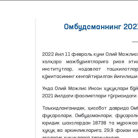
Омбудсманнинг 202
2022 йил 11 февраль куни Олий Мажлис
халқаро мажбуриятларига риоя эти
институтлар, нодавлат ташкилотл
қўмитасининг кенгайтирилган йиғилиши 
Унда Олий Мажлис Инсон ҳуқуқлари бўй
2021 йилдаги фаолиятлари тўғрисидаги
Таъкидланганидек, ҳисобот даврида Ом
фуқаролари, Омбудсманлари, фуқарол
юридик шахслардан 18738 та мурожаат
ҳуқуқ ва эркинликларига, 29,9 фоизи и