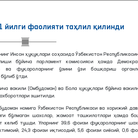
1 йилги фаолияти таҳлил қилинди
нинг Инсон ҳуқуқлари соҳасида Ўзбекистон Республикаси
лиши бўйича парламент комиссияси ҳамда Демокра
ар ва фуқароларнинг ўзини ўзи бошқариш органл
бўлиб ўтди.
ича вакили (Омбудсман) ва Бола ҳуқуқлари бўйича вакил
 ахборотлари эшитилди.
будсман номига Ўзбекистон Республикаси ва хорижий да
иги бўлмаган шахслар, жамоат ташкилотлари ҳамда бо
 келиб тушди. Уларнинг 39,6 фоизи фуқароларнинг шах
жтимоий, 24,3 фоизи иқтисодий, 5,6 фоизи сиёсий, 0,6 ф