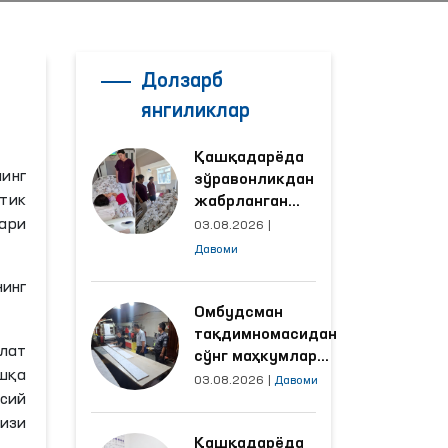
Долзарб
янгиликлар
Қашқадарёда
нинг
зўравонликдан
тик
жабрланган
аёлнинг ҳолати
ари
03.08.2026
|
Омбудсман
Давоми
томонидан
нинг
ўрганилди
Омбудсман
тақдимномасидан
влат
сўнг маҳкумлар
шқа
меҳнат қилаётган
03.08.2026
|
Давоми
сий
объектлардаги
шароитлар
оизи
Қашқадарёда
яхшиланди