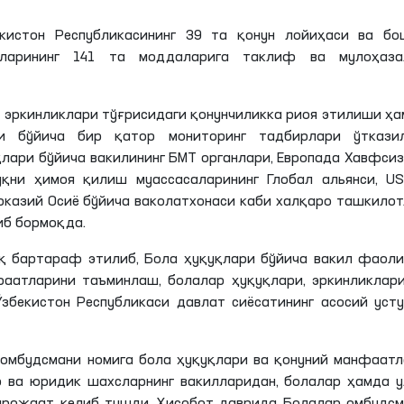
екистон Республикасининг 39 та қонун лойиҳаси ва бо
аларининг 141 та моддаларига таклиф ва мулоҳаза
 эркинликлари тўғрисидаги қонунчиликка риоя этилиши ҳ
ги бўйича бир қатор мониторинг тадбирлари ўтказил
қлари бўйича вакилининг БМТ органлари, Европада Хавфси
қни ҳимоя қилиш муассасаларининг Глобал альянси, USA
рказий Осиё бўйича ваколатхонаси каби халқаро ташкило
иб бормоқда.
қ бартараф этилиб, Бола ҳуқуқлари бўйича вакил фаоли
нфаатларини таъминлаш, болалар ҳуқуқлари, эркинликлар
бекистон Республикаси давлат сиёсатининг асосий уст
 омбудсмани номига бола ҳуқуқлари ва қонуний манфаат
 ва юридик шахсларнинг вакилларидан, болалар ҳамда у