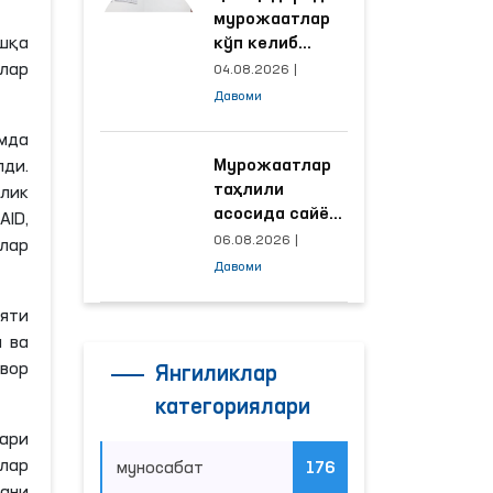
мурожаатлар
шқа
кўп келиб
тушаётган
лар
04.08.2026
|
ҳудудлар
Давоми
билан
амда
манзилли
ишлаш йўлга
Мурожаатлар
ди.
қўйилди
таҳлили
злик
асосида сайёр
ID,
қабул
06.08.2026
|
тлар
ўтказиладиган
Давоми
маҳаллалар
танланмоқда
яти
и ва
увор
Янгиликлар
категориялари
лари
лар
муносабат
176