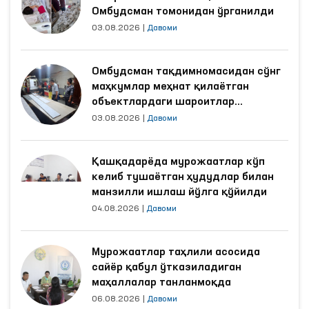
Омбудсман томонидан ўрганилди
03.08.2026
|
Давоми
Омбудсман тақдимномасидан сўнг
маҳкумлар меҳнат қилаётган
объектлардаги шароитлар
яхшиланди
03.08.2026
|
Давоми
Қашқадарёда мурожаатлар кўп
келиб тушаётган ҳудудлар билан
манзилли ишлаш йўлга қўйилди
04.08.2026
|
Давоми
Мурожаатлар таҳлили асосида
сайёр қабул ўтказиладиган
маҳаллалар танланмоқда
06.08.2026
|
Давоми