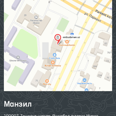
Манзил