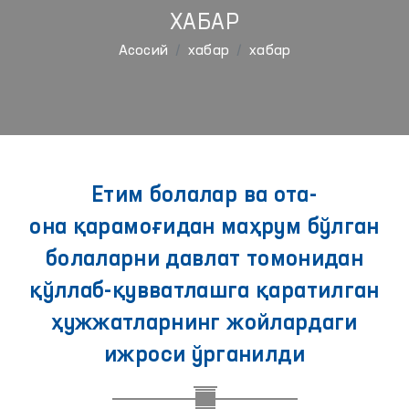
ХАБАР
Aсосий
хабар
хабар
Етим болалар ва ота-
она қарамоғидан маҳрум бўлган
болаларни давлат томонидан
қўллаб-қувватлашга қаратилган
ҳужжатларнинг жойлардаги
ижроси ўрганилди