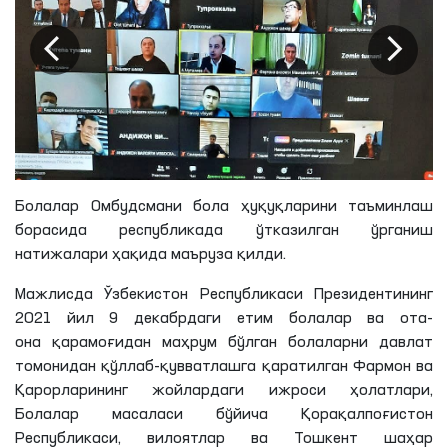
Болалар Омбудсмани бола ҳуқуқларини таъминлаш
борасида республикада ўтказилган ўрганиш
натижалари ҳақида маъруза қилди.
Мажлисда Ўзбекистон Республикаси Президентининг
2021 йил 9 декабрдаги етим болалар ва ота-
она
қарамоғидан
маҳрум бўлган болаларни давлат
томонидан қўллаб-қувватлашга қаратилган Фармон ва
Қарорларининг жойлардаги ижроси ҳолатлари,
Болалар масаласи бўйича Қорақалпоғистон
Республикаси, вилоятлар ва Тошкент шаҳар