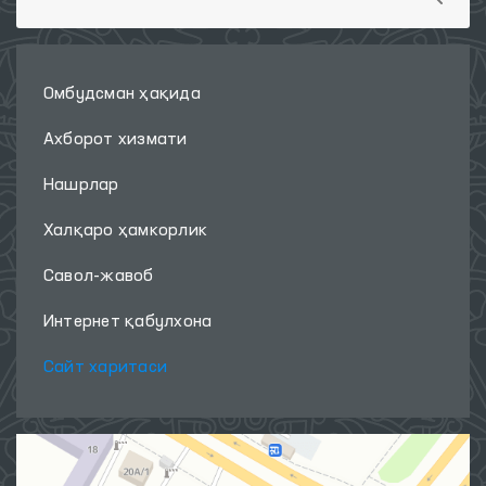
Омбудсман ҳақида
Ахборот хизмати
Нашрлар
Халқаро ҳамкорлик
Савол-жавоб
Интернет қабулхона
Сайт харитаси