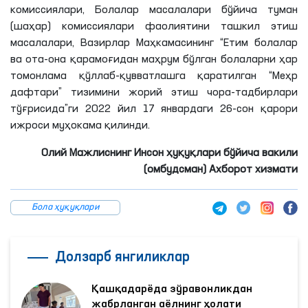
комиссиялари, Болалар масалалари бўйича туман
(шаҳар) комиссиялари фаолиятини ташкил этиш
масалалари, Вазирлар Маҳкамасининг “Етим болалар
ва ота-она
қарамоғидан
маҳрум бўлган болаларни ҳар
томонлама қўллаб-қувватлашга қаратилган “Меҳр
дафтари” тизимини жорий этиш чора-тадбирлари
тўғрисида”
ги
2022 йил 17
январдаги
26-сон қарори
ижроси муҳокама қилинди.
Олий Мажлиснинг Инсон ҳуқуқлари бўйича вакили
(омбудсман) Ахборот хизмати
Бола ҳуқуқлари
Долзарб янгиликлар
Қашқадарёда зўравонликдан
жабрланган аёлнинг ҳолати