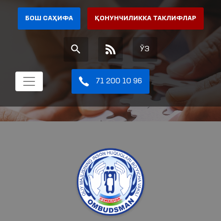
БОШ САҲИФА
ҚОНУНЧИЛИККА ТАКЛИФЛАР
ЎЗ
71 200 10 96