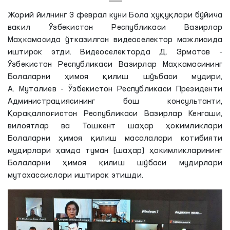
Жорий йилнинг 3 феврал куни Бола ҳуқуқлари бўйича
вакил Ўзбекистон Республикаси Вазирлар
Маҳкамасида ўтказилган видеоселектор мажлисида
иштирок этди. Видеоселекторда Д. Эрматов -
Ўзбекистон Республикаси Вазирлар Маҳкамасининг
Болаларни ҳимоя қилиш шўъбаси мудири,
А. Муталиев - Ўзбекистон Республикаси Президенти
Администрациясининг бош консультанти,
Қорақалпоғистон Республикаси Вазирлар Кенгаши,
вилоятлар ва Тошкент шаҳар ҳокимликлари
Болаларни ҳимоя қилиш масалалари котибияти
мудирлари ҳамда туман (шаҳар) ҳокимликларининг
Болаларни ҳимоя қилиш шўбаси мудирлари
мутахассислари иштирок этишди.