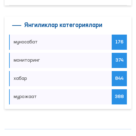
Янгиликлар категориялари
муносабат
176
мониторинг
374
хабар
844
мурожаат
388