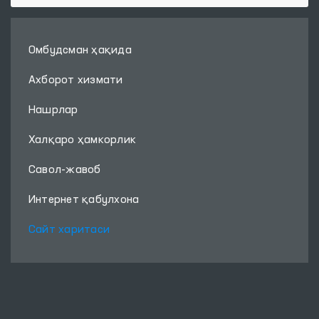
Омбудсман ҳақида
Ахборот хизмати
Нашрлар
Халқаро ҳамкорлик
Савол-жавоб
Интернет қабулхона
Сайт харитаси