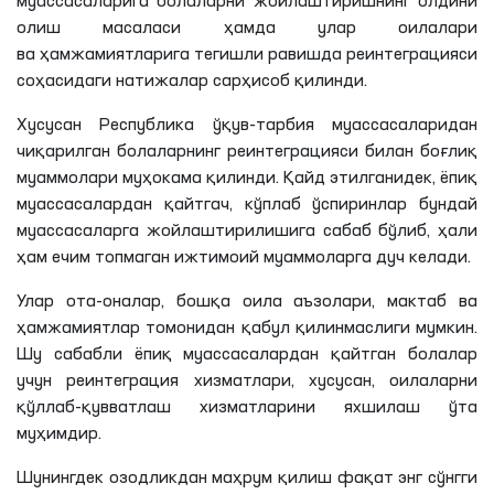
муассасаларига болаларни жойлаштиришнинг олдини
олиш масаласи ҳамда улар оилалари
ва ҳамжамиятларига тегишли равишда реинтеграцияси
соҳасидаги натижалар сарҳисоб қилинди.
Хусусан Республика ўқув-тарбия муассасаларидан
чиқарилган болаларнинг реинтеграцияси билан боғлиқ
муаммолари муҳокама қилинди. Қайд этилганидек, ёпиқ
муассасалардан қайтгач, кўплаб ўспиринлар бундай
муассасаларга жойлаштирилишига сабаб бўлиб, ҳали
ҳам ечим топмаган ижтимоий муаммоларга дуч келади.
Улар ота-оналар, бошқа оила аъзолари, мактаб ва
ҳамжамиятлар томонидан қабул қилинмаслиги мумкин.
Шу сабабли ёпиқ муассасалардан қайтган болалар
учун реинтеграция хизматлари, хусусан, оилаларни
қўллаб-қувватлаш хизматларини яхшилаш ўта
муҳимдир.
Шунингдек озодликдан маҳрум қилиш фақат энг сўнгги