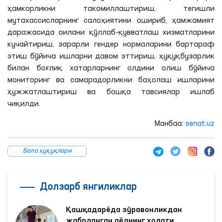
ҳамкорликни такомиллаштириш, тегишли
мутахассисларнинг салоҳиятини ошириб, ҳамжамият
даражасида оилани қўллаб-қувватлаш хизматларини
кучайтириш, зарарли гендер нормаларини бартараф
этиш бўйича ишларни давом эттириш, ҳуқуқбузарлик
билан боғлиқ хатарларнинг олдини олиш бўйича
мониторинг ва самарадорликни баҳолаш ишларини
ҳужжатлаштириш ва бошқа тавсиялар ишлаб
чиқилди.
Манбаа:
senat.uz
Бола ҳуқуқлари
Долзарб янгиликлар
Қашқадарёда зўравонликдан
жабрланган аёлнинг ҳолати