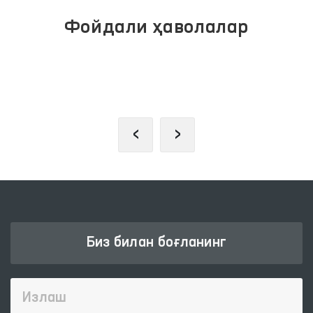
Фойдали ҳаволалар
ЖАМОАВИЙ МУРОЖААТЛАР
ПОРТАЛИ
‹
›
Биз билан боғланинг