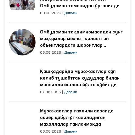
Омбудсман томонидан ўрганилди
03.08.2026
|
Давоми
Омбудсман тақдимномасидан сўнг
маҳкумлар меҳнат қилаётган
объектлардаги шароитлар
яхшиланди
03.08.2026
|
Давоми
Қашқадарёда мурожаатлар кўп
келиб тушаётган ҳудудлар билан
манзилли ишлаш йўлга қўйилди
04.08.2026
|
Давоми
Мурожаатлар таҳлили асосида
сайёр қабул ўтказиладиган
маҳаллалар танланмоқда
06.08.2026
|
Давоми