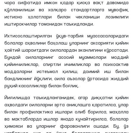
чора сифатида имкон қадар қисқа вақт давомида
қўлланилиши ва халқаро стандартларга мувофиқ
истисно ҳолатлари билан чекланиши лозимлиги
иштирокчилар томонидан таъкидланди.
Ихтисослаштирилган ўқув-тарбия муассасаларидаги
болалар аҳволини баҳолаш уларнинг аксарияти қийин
ҳаётий шароитдаги оилалардан эканлигини кўрсатади.
Бундай оилаларнинг асосий муаммолари моддий
қийинчиликлар, спиртли ичимликлар ва психоактив
моддаларни истеъмол қилиш, доимий иш билан
бандликнинг йўқлиги, оила аъзолар ўртасида жиддий
руҳий касалликлар билан боғлиқ.
Йиғилишда таъкидланганидек, агар диққатни қийин
аҳволдаги оилаларни эрта аниқлашга қаратилса, улар
билан профилактика ишлари олиб борилса, маҳалла
ва мактабларда ишлар янада кучайтирилса, болалар
ҳимояси ва уларнинг фаровонлиги ошади. Бу, ўз