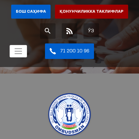
БОШ САҲИФА
ҚОНУНЧИЛИККА ТАКЛИФЛАР
ЎЗ
71 200 10 96