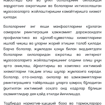
навбатида қиз ва ўғил болаларнинг оиласидан
заруратсиз ажратишни ва болаларни ихтисослашган
муассасаларга жойлаштиришни камайтиришга хизмат
қилади.
Болаларнинг энг яхши манфаатларини кўзлаган
самарали реинтеграция ҳамжамият даражасидаги
профилактика ва қўллаб-қувватлаш хизматларини
ишлаб чиқиш ва уларни жорий этишни талаб қилади.
Барча болалар, жумладан қонун билан зиддиятдаги
болаларни оилаларидан ажратиш ва интернат
муассасаларига жойлаштиришнинг олдини олиш учун
эрта аниқлаш, йўналтириш ва комплекс ижтимоий
хизматларни тақдим этиш шулар жумласига киради.
Болалар, ота-оналар, оилалар ва ҳамжамиятларни
реинтеграцияга тайёрлашда уларга ҳамроҳ бўладиган
ўқитилган ижтимоий соҳага оид кадрлар бўлиши
аҳамиятлидир дея қайд этилди йиғилишда.
Тадбирда норматив-ҳуқуқий база ва тармоқлараро