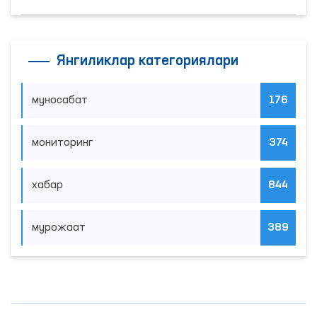
Янгиликлар категориялари
муносабат
176
мониторинг
374
хабар
844
мурожаат
389