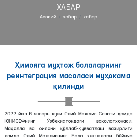
ХАБАР
Aсосий
хабар
хабар
Ҳимояга муҳтож болаларнинг
реинтеграция масаласи муҳокама
қилинди
2022 йил 6 январь куни Олий Мажлис Сенати ҳамда
ЮНИCЕФнинг Ўзбекистондаги ваколатхонаси,
Маҳалла ва оилани қўллаб-қувватлаш вазирлиги
ҳамда Олий Мажлиснинг Бола ҳуқуқлари бўйича