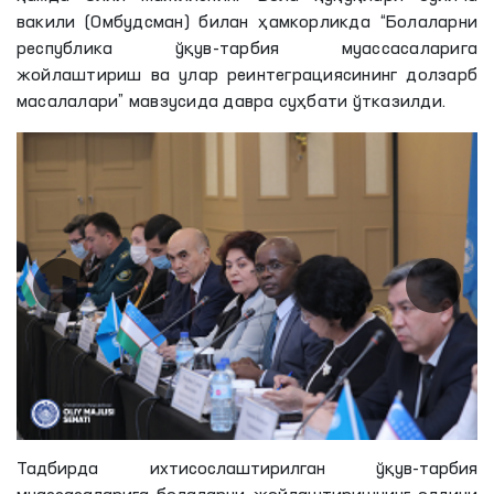
вакили (Омбудсман) билан ҳамкорликда “Болаларни
республика ўқув-тарбия муассасаларига
жойлаштириш ва улар реинтеграциясининг долзарб
масалалари” мавзусида давра суҳбати ўтказилди.
Тадбирда ихтисослаштирилган ўқув-тарбия