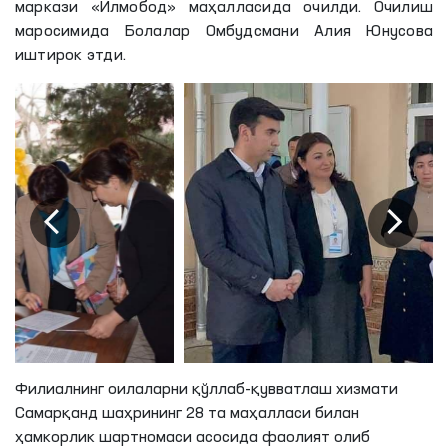
маркази «Илмобод» маҳалласида очилди. Очилиш
маросимида Болалар Омбудсмани Алия Юнусова
иштирок этди.
Филиалнинг оилаларни қўллаб-қувватлаш хизмати
Самарқанд шаҳрининг 28 та маҳалласи билан
ҳамкорлик шартномаси асосида фаолият олиб