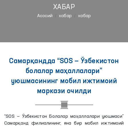
ХАБАР
Aсосий
хабар
хабар
Самарқандда “SOS — Ўзбекистон
болалар маҳаллалари”
уюшмасининг мобил ижтимоий
маркази очилди
“SOS — Ўзбекистон Болалар маҳаллалари уюшмаси”
Самарқанд филиалининг, яна бир мобил ижтимоий