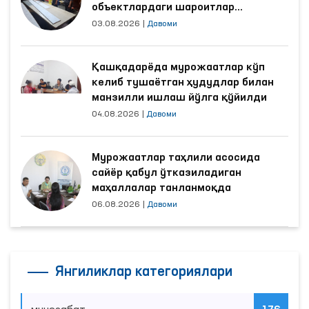
объектлардаги шароитлар
яхшиланди
03.08.2026
|
Давоми
Қашқадарёда мурожаатлар кўп
келиб тушаётган ҳудудлар билан
манзилли ишлаш йўлга қўйилди
04.08.2026
|
Давоми
Мурожаатлар таҳлили асосида
сайёр қабул ўтказиладиган
маҳаллалар танланмоқда
06.08.2026
|
Давоми
Янгиликлар категориялари