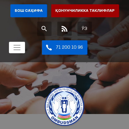
БОШ САҲИФА
ҚОНУНЧИЛИККА ТАКЛИФЛАР
ЎЗ
71 200 10 96