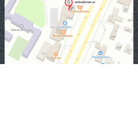
Манзил
100007, Тошкент шаҳар, Яшнобод тумани, Мирзо
Улуғбек кўчаси, 57/1-уй
(71) 200-10-96
1096
Ушбу сайт материалларидан фойдаланганда,