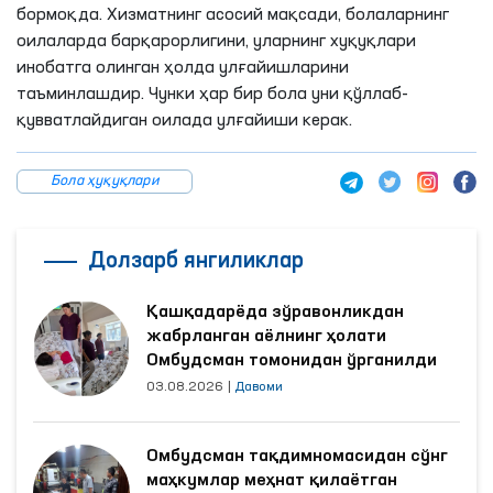
бормоқда. Хизматнинг асосий мақсади, болаларнинг
оилаларда барқарорлигини, уларнинг хуқуқлари
инобатга олинган ҳолда улғайишларини
таъминлашдир. Чунки ҳар бир бола уни қўллаб-
қувватлайдиган оилада улғайиши керак.
Бола ҳуқуқлари
Долзарб янгиликлар
Қашқадарёда зўравонликдан
жабрланган аёлнинг ҳолати
Омбудсман томонидан ўрганилди
03.08.2026
|
Давоми
Омбудсман тақдимномасидан сўнг
маҳкумлар меҳнат қилаётган