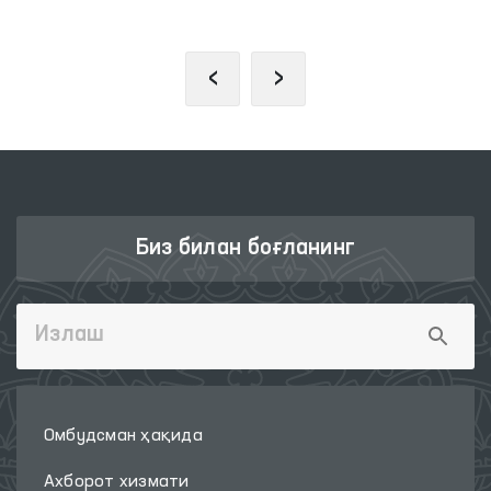
‹
›
Биз билан боғланинг
Омбудсман ҳақида
Ахборот хизмати