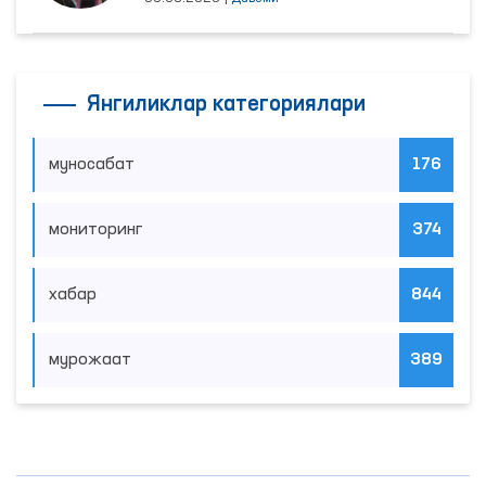
Янгиликлар категориялари
муносабат
176
мониторинг
374
хабар
844
мурожаат
389