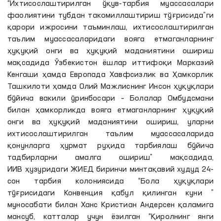
“Ихтисослаштирилган ўқув-тарбия муассасалари
фаолиятини тубдан такомиллаштириш тўғрисида”ги
қарори ижросини таъминлаш, ихтисослаштирилган
таълим муассасаларидаги вояга етмаганларнинг
ҳуқуқий онги ва ҳуқуқий маданиятини ошириш
мақсадида Ўзбекистон ёшлар иттифоқи Марказий
Кенгаши ҳамда Европада Хавфсизлик ва Ҳамкорлик
Ташкилоти ҳамда Олий Мажлиснинг Инсон ҳуқуқлари
бўйича вакили ўринбосари – Болалар Омбудсмани
билан ҳамкорликда вояга етмаганларнинг ҳуқуқий
онги ва ҳуқуқий маданиятини ошириш, уларни
ихтисослаштирилган таълим муассасаларида
қонунларга ҳурмат руҳида тарбиялаш бўйича
тадбирларни амалга ошириш” мақсадида,
ИИВ ҳузуридаги ЖИEД биринчи минтақавий худуд 24-
сон тарбия колониясида “Бола ҳуқуқлари
тўғрисидаги Конвенция қабул қилинган куни ”
муносабати билан Ханс Кристиан Андерсен қаламига
мансуб, катталар учун ёзилган “Қиролнинг янги