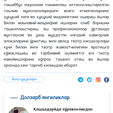
ташаббус ижросини таъминлаш, ихтисослаштирилган
таълим муассасаларидаги
вояга
етмаганларнинг
ҳуқуқий онги ва ҳуқуқий маданиятини ошириш ёшлар
билан маънавий-маърифий ишларни олиб боришни
ташкиллаштириш, ёш профессионаллар ўртасида
мустаҳкам ва узоқ муддатли ижодий ҳамкорлик
алоқаларини ўрнатиш, янги авлод театр ижодкорлари
кучи билан янги театр жамоатчилигини яратишга
кўмаклашиш ва тарбиявий аҳамиятга эга театр
намойишларини кўпроқ ташкил этиш ва ёшлар
орасида кенг тарғиб қилишдан иборат.
Бола ҳуқуқлари
Долзарб янгиликлар
Қашқадарёда зўравонликдан