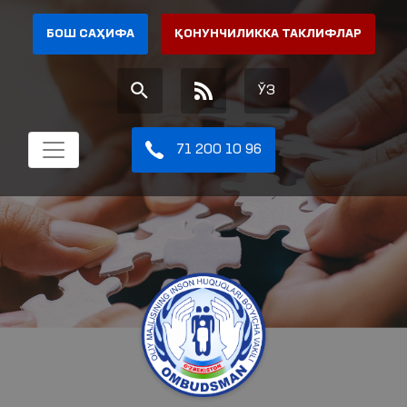
БОШ САҲИФА
ҚОНУНЧИЛИККА ТАКЛИФЛАР
ЎЗ
71 200 10 96