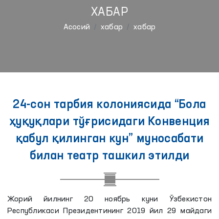
ХАБАР
Aсосий
хабар
хабар
24-сон тарбия колониясида “Бола
ҳуқуқлари тўғрисидаги Конвенция
қабул қилинган кун” муносабати
билан театр ташкил этилди
Жорий йилнинг 20 ноябрь куни Ўзбекистон
Республикаси Президентининг 2019 йил 29 майдаги