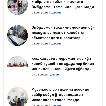
жабрланган аёлнинг ҳолати
Омбудсман томонидан ўрганилди
03.08.2026
|
Давоми
Омбудсман тақдимномасидан сўнг
маҳкумлар меҳнат қилаётган
объектлардаги шароитлар
яхшиланди
03.08.2026
|
Давоми
Қашқадарёда мурожаатлар кўп
келиб тушаётган ҳудудлар билан
манзилли ишлаш йўлга қўйилди
04.08.2026
|
Давоми
Мурожаатлар таҳлили асосида
сайёр қабул ўтказиладиган
маҳаллалар танланмоқда
06.08.2026
|
Давоми