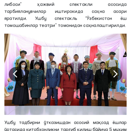
либоси” ҳажвий спектакли асосида
тарбияланувчилар иштирокида саҳна асари
яратилди. Ушбу спектакль “Ўзбекистон ёш
томошабинлар театри” томонидан саҳналаштирилди.
Ушбу тадбирни ўтказишдан асосий мақсад ёшлар
ўртасида китобхонликни тарғиб қилиш бўйича 5 муҳим