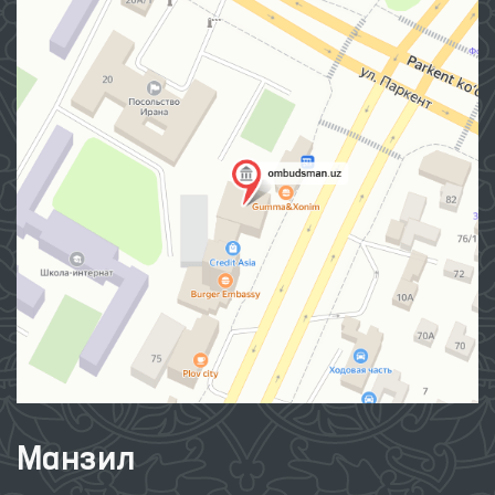
Манзил