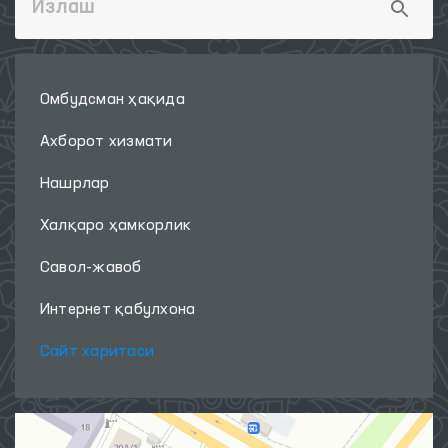
Омбудсман ҳақида
Ахборот хизмати
Нашрлар
Халқаро ҳамкорлик
Савол-жавоб
Интернет қабулхона
Сайт харитаси