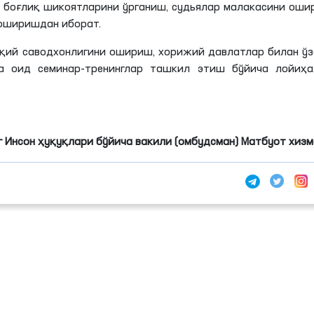
н боғлиқ шикоятларини ўрганиш, судьялар малакасини ош
оширишдан иборат.
уқий саводхонлигини ошириш, хорижий давлатлар билан ў
а оид семинар-тренинглар ташкил этиш бўйича лойиҳа
 Инсон ҳуқуқлари бўйича вакили (омбудсман) Матбуот хиз