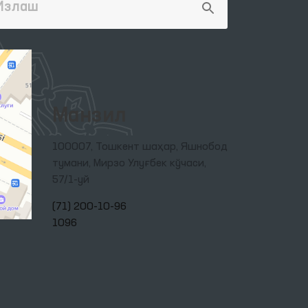
Манзил
100007, Тошкент шаҳар, Яшнобод
тумани, Мирзо Улуғбек кўчаси,
57/1-уй
(71) 200-10-96
1096