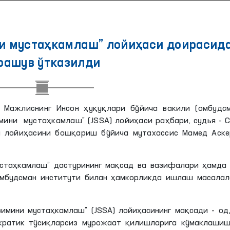
ни мустаҳкамлаш” лойиҳаси доирасид
рашув ўтказилди
 Мажлиснинг Инсон ҳуқуқлари бўйича вакили (омбудсм
мини мустаҳкамлаш” (JSSA) лойиҳаси раҳбари, судья - 
ги лойиҳасини бошқариш бўйича мутахассис Мамед Аске
устаҳкамлаш” дастурининг мақсад ва вазифалари ҳамда 
Омбудсман институти билан ҳамкорликда ишлаш масалал
зимини мустаҳкамлаш” (JSSA) лойиҳасининг мақсади - о
акратик тўсиқларсиз мурожаат қилишларига кўмаклашиш