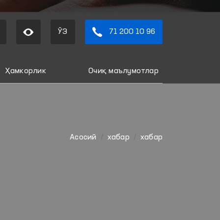
ЎЗ
71 200 10 96
Ҳамкорлик
Очиқ маълумотлар
Aсосий
хабар
хабар