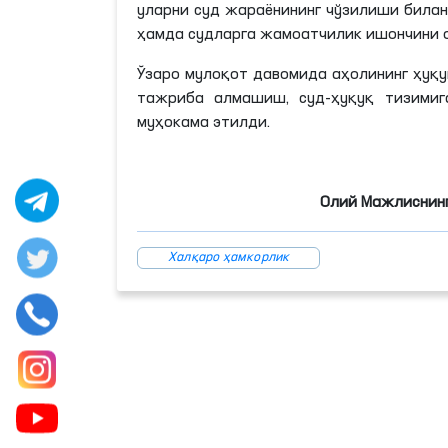
уларни суд жараёнининг чўзилиши била
ҳамда судларга жамоатчилик ишончини 
Ўзаро мулоқот давомида аҳолининг ҳуқ
тажриба алмашиш, суд-ҳуқуқ тизимиг
муҳокама этилди.
Олий Мажлиснинг
Халқаро ҳамкорлик