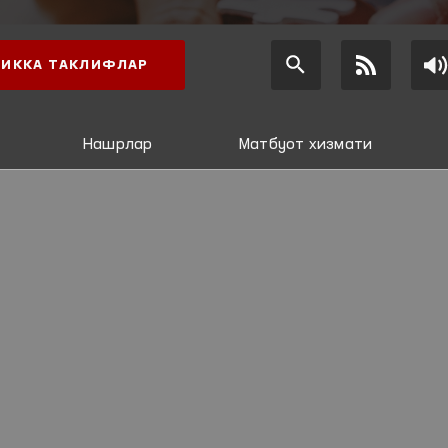
ИККА ТАКЛИФЛАР
Нашрлар
Матбуот хизмати