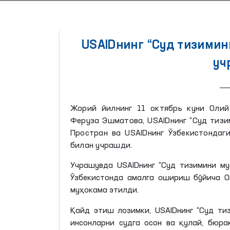
USAIDнинг “Суд тизими
уч
Жорий йилнинг 11 октябрь куни Олий
Феруза Эшматова, USAIDнинг “Суд тизи
Простран ва USAIDнинг Ўзбекистонда
билан учрашди.
Учрашувда USAIDнинг “Суд тизимини м
Ўзбекистонда амалга ошириш бўйича 
муҳокама этилди.
Қайд этиш лозимки, USAIDнинг “Суд ти
инсонларни судга осон ва қулай, бюр