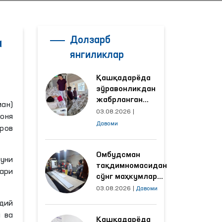
Долзарб
а
янгиликлар
Қашқадарёда
зўравонликдан
жабрланган
ан)
аёлнинг ҳолати
03.08.2026
|
Соня
Омбудсман
Давоми
ров
томонидан
ўрганилди
Омбудсман
уни
тақдимномасидан
ари
сўнг маҳкумлар
меҳнат қилаётган
03.08.2026
|
Давоми
объектлардаги
ддий
шароитлар
 ва
Қашқадарёда
яхшиланди