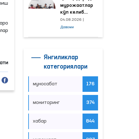
ириш
мурожаатлар
кўп келиб
тушаётган
04.08.2026
|
заро
ҳудудлар
Давоми
лар
билан
манзилли
ишлаш йўлга
қўйилди
Янгиликлар
мати
категориялари
муносабат
176
мониторинг
374
хабар
844