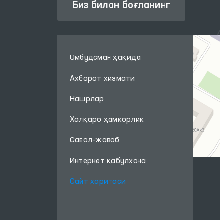
Биз билан боғланинг
Омбудсман ҳақида
Ахборот хизмати
Нашрлар
Халқаро ҳамкорлик
Савол-жавоб
Интернет қабулхона
Сайт харитаси