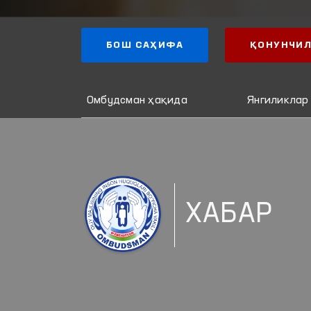
БОШ САҲИФА
ҚОНУНЧИЛ
Омбудсман ҳақида
Янгиликлар
ХАБАР